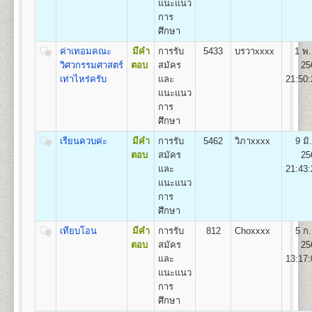
แนะแนว
ถาวร
1.สาขาวิชาวิศวกรรมโยธา
การ
2.สาขาวิชาวิศวกรรมอุตสาหการ
1
50
500
800
100
500
100
ศึกษา
2,050
3.สาขาวิชาวิศวกรรมพลังงาน
4.สาขาวิชาวิศวกรรมคอมพิวเตอร์
ค่าเทอมคณะ
มีคำ
การรับ
5433
บรวาxxxx
1 พ.
2
100
500
800
100
500
100
2,100
5.สาขาวิชาวิศวกรรมสิ่งแวดล้อม
วิศวกรรมศาสตร์
ตอบ
สมัคร
25
เท่าไหร่ครับ
และ
21:50:
3
150
500
800
100
500
100
2,150
แนะแนว
คณะศิลปกรรมศาสตร์
การ
4
200
500
800
100
500
100
2,200
เปิดสอนระดับปริญญาตรี
หลักสูตร 4 ปี 137-139
ศึกษา
หน่วยกิต
เรียนควบค่ะ
มีคำ
การรับ
5462
วิภาxxxx
9 มิ
5
250
500
800
100
500
100
2,250
ชื่อปริญญา
ศิลปกรรมศาสตรบัณฑิต (ศป.บ) Bachelor of
ตอบ
สมัคร
25
Fine and Applied Arts(B.F.A.)
และ
21:43:
6
300
500
800
100
500
100
เปิดสอน
3
สาขาวิชา
2,300
แนะแนว
1.สาขาวิชานาฏกรรมไทย
การ
7
350
500
800
100
500
100
2.สาขาวิชาดนตรีไทย
2,350
ศึกษา
3.สาขาวิชาดนตรีไทยสมัยนิยม
8
400
500
800
100
500
100
เทียบโอน
มีคำ
การรับ
812
Choxxxx
5 ก.
2,400
ตอบ
สมัคร
25
9
450
500
800
100
500
100
และ
13:17:
คณะทัศนมาตรศาสตร์
2,450
แนะแนว
เปิดสอนระดับปริญญาตรี
หลักสูตร 6 ปี จำนวน 238
10
500
500
800
100
500
100
การ
หน่วยกิต
2,500
ศึกษา
1.หลักสูตร 6 ปี สำหรับผู้ที่จบมัธยมศึกษาปีที่ 6 โดยเริ่ม