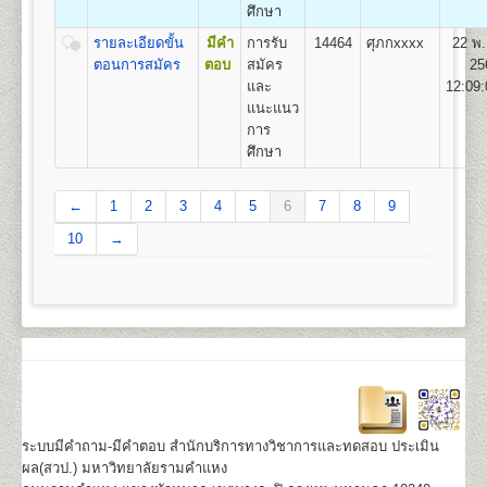
ศึกษา
รายละเอียดขั้น
มีคำ
การรับ
14464
ศุภกxxxx
22 พ.
ตอนการสมัคร
ตอบ
สมัคร
25
และ
12:09:
แนะแนว
การ
ศึกษา
←
1
2
3
4
5
6
7
8
9
10
→
ระบบมีคำถาม-มีคำตอบ สำนักบริการทางวิชาการและทดสอบ ประเมิน
ผล(สวป.) มหาวิทยาลัยรามคำแหง