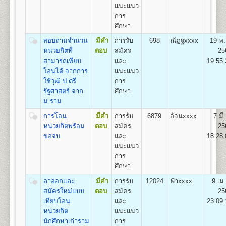
22
1,100
500
800
100
500
100
แนะแนว
3,100
การ
ศึกษา
หลักสูตรที่เปิดสอน (ปริญญาตรี ส่วนภูมิภาค)
สอบถามจำนวน
มีคำ
การรับ
698
ณัฏฐxxxx
19 พ.
หน่วยกิตที่
ตอบ
สมัคร
25
มหาวิทยาลัยรามคำแหงเปิดสอนระดับปริญญาตรี ใน 4
สามารถเทียบ
และ
19:55:
คณะ/สาขาวิชาในส่วนภูมิภาค
โอนได้ จากการ
แนะแนว
สาขาวิทยบริการเฉลิมพระเกียรต 23 จังหวัด 41 ศูนย์
ใช้วุฒิ ป.ตรี
การ
สอบ
รัฐศาสตร์ จาก
ศึกษา
คณะนิติศาสตร์
สาขาวิชานิติศาสตร์
ม.ราม
คณะบริหารธุรกิจ
สาขาวิชาการจัดการ
การโอน
มีคำ
การรับ
6879
อัจนxxxx
7 มี
คณะสื่อสารมวลชน
สาขาวิชานิเทศศาสตร์และ
หน่วยกิตพร้อม
ตอบ
สมัคร
25
สื่อดิจิทัล
ขอจบ
และ
18:28:
คณะรัฐศาสตร์
กลุ่มวิชาเอก การบริหารรัฐกิจ
แนะแนว
http://www.regis.ru.ac.th/index.php/curriculum/2014-
การ
02-19-06-53-52
ศึกษา
ลาออกและ
มีคำ
การรับ
12024
ฟ้าxxxx
9 เม
สมัครใหม่แบบ
ตอบ
สมัคร
25
เทียบโอน
และ
23:09:
หน่วยกิต
แนะแนว
นักศึกษาเก่าราม
การ