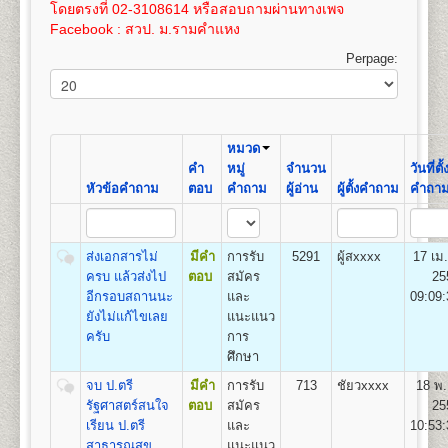
เปิดสอน
สาขาภูมิศาสตร์
100
3,575
โดยตรงที่ 02-3108614 หรือสอบถามผ่านทางเพจ
และให้ทำการชำระค่าเทียบโอนไว้ก่อน 100 บาท และ
เอกสารตามข้อ ๕-๖ แทรกอยู่ในระเบียบการฯ
Facebook : สวป. ม.รามคำแหง
หลังจากผลสอบที่รอเข้าระบบทรานสคริปท์แล้ว ให้ขอ
(ม.ร.๑) ให้ผู้สมัครกรอกและระบายให้ครบถ้วน เอกสาร
16
400
800
1,200
1,000
100
100
3,600
ทรานสคริปท์และไปดำเนินการเทียบโอนหน่วยกิตใน
ตามข้อ ๑-๔ ให้ถ่ายเอกสารขนาด A4 หรือถ่ายขนาด
Perpage:
ที่ทำการคณะที่ได้สมัครเข้าอีกครั้งหลังจากการรับ
21.5 x 35.3 ซม. เท่านั้น
17
425
800
1,200
1,000
100
คณะวิทยาศาสตร์
สมัครฯ
100
3,625
เปิดสอนระดับปริญญาตรี
หลักสูตร 4 ปี จำนวน 128-138
ค่าใช้จ่ายในการสมัครเป็นนักศึกษาใหม่
ดูรายละเอียด
18
450
800
1,200
1,000
100
หน่วยกิต
100
3,650
ได้โดย
คลิกที่นี
โดยค่าใช้จ่ายนี้ยังไม่รวมค่าเทียบโอน
ชื่อปริญญา
วิทยาศาสตรบัณฑิต (วท.บ.) Bachelor of
หมวด
ขั้นตอนการสมัครรายกระบวนวิชา (PRE-
หน่วยกิตในกรณีนี้ หน่วยกิตละ 50 บาท(ค่าเทียบโอน
19
475
800
1,200
1,000
100
Science (B.S.in…………….)
คำ
หมู่
จำนวน
วันที่ตั้
100
3,675
DEGREE) ด้วยตนเอง
หน่วยกิตสามารถชำระได้ภายหลัง ภายใน 1 ปี นับจากวัน
เปิดสอน
14
สาขาวิชา
คณิตศาสตร์ สถิติศาสตร์ เคมี
หัวข้อคำถาม
ตอบ
คำถาม
ผู้อ่าน
ผู้ตั้งคำถาม
คำถา
ที่สมัครฯ)
20
500
800
1,200
1,000
100
ฟิสิกส์ ชีววิทยา วิทยาการคอมพิวเตอร์ การวิจัยดำเนิน
สถานที่รับสมัคร
อาคารหอประชุมพ่อขุนรามคำ แหง
100
3,700
งาน เทคโนโลยีวัสดุ เทคโนโลยีอาหาร เทคโนโลยี
มหาราช
หากมีข้อสงสัยเพิ่มเติมประการใดๆ ให้สอบถามได้ที่ หน่วย
21
525
800
1,200
1,000
100
อิเล็กทรอนิกส์ เทคโนโลยีชีวภาพ วิทยาศาสตร์สิ่ง
รายละเอียดแต่ละขั้นตอน
แนะแนวและประชาสัมพันธ์ (ห้องแนะแนว) อาคาร สวป.
๑. ใบสมัครและขึ้นทะ
100
3,725
ส่งเอกสารไม่
มีคำ
การรับ
5291
ผู้สxxxx
17 เม
แวดล้อม เทคโนโลยีการเกษตร และเทคโนโลยี
เบียนฯ (ม.ร.๒) ผู้เข้าศึกษาเป็นรายกระบวนวิชา (PRE -
ชั้น 4 โทรศัพท์ 02-310-8614
ครบ แล้วส่งไป
ตอบ
สมัคร
25
22
550
800
1,200
1,000
100
สารสนเทศ
DEGREE)
100
3,750
อีกรอบสถานนะ
และ
09:09:
๒. สำเนาวุฒิบัตรจบระดับ
ยังไม่แก้ไขเลย
แนะแนว
ชั้นมัธยมศึกษาตอนต้น (ม.๓) ขึ้นไป จำนวน ๒ ฉบับ
ครับ
การ
คณะรัฐศาสตร์
(ไม่ให้ใช้สำเนาสมุดพก
ศึกษา
เปิดสอนระดับปริญญาตรี
หลักสูตร 4 ปี จำนวน
หรือหนังสือรับรองกำ ลังศึกษาอยู่มัธยมศึกษาตอนปลาย)
จบ ป.ตรี
มีคำ
การรับ
713
ชัยวxxxx
18 พ.
126 หน่วยกิต
๓. สำเนาทะเบียนบ้าน
รัฐศาสตร์สนใจ
ตอบ
สมัคร
25
ชื่อปริญญา
รัฐศาสตรบัณฑิต (ร.บ.) Bachelor of Political
จำนวน ๒ ฉบับ และสำเนาบัตรประจำตัวประชาชน
เรียน ป.ตรี
และ
10:53:
Science (B.Pol.Sc.)
จำนวน ๓ ฉบับ
สาธารณสุข
แนะแนว
เปิดสอน
3
กลุ่มวิชาเอก