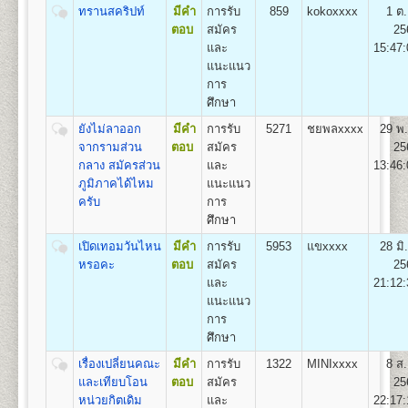
11
550
500
800
100
500
100
เรียนเป็น Pre-Optometry ในช่วง 2 ปีแรก และเรียน
2,550
ทรานสคริปท์
มีคำ
การรับ
859
kokoxxxx
1 ต.
Optometry ในช่วง 4 ปีหลัง
ตอบ
สมัคร
25
12
600
500
800
100
500
100
2.หลักสูตร 4 ปี สำหรับผู้ที่จบการศึกษาระดับปริญญาตรี
2,600
และ
15:47:
เรียน Optometry ในหลักสูตร 4 ปี
แนะแนว
13
650
500
800
100
500
100
ชื่อปริญญา
ทัศนมาตรศาสตรบัณฑิต (ทศ.บ.) Doctor of
การ
2,650
Optometry (O.D.)
ศึกษา
14
700
500
800
100
500
100
เปิดสอน
1
สาขาวิชา
คือ สาขาวิชาทัศนมาตรศาสตร์
2,700
ยังไม่ลาออก
มีคำ
การรับ
5271
ชยพลxxxx
29 พ.
จากรามส่วน
ตอบ
สมัคร
25
15
750
500
800
100
500
100
2,750
กลาง สมัครส่วน
และ
13:46:
คณะสาธารณสุขศาสตร์
ภูมิภาคได้ไหม
แนะแนว
เปิดสอนระดับปริญญาตรี
หลักสูตร 4 ปี จำนวน
16
800
500
800
100
500
100
2,800
ครับ
การ
135 หน่วยกิต
ศึกษา
ชื่อปริญญา
สาธารณสุขศาสตรบัณฑิต (ส.บ.) Bachelor of
17
850
500
800
100
500
100
2,850
Health (B.P.H)
เปิดเทอมวันไหน
มีคำ
การรับ
5953
แขxxxx
28 มิ
เปิดสอน 1
หลักสูตร
18
900
500
800
100
500
100
หรอคะ
ตอบ
สมัคร
25
2,900
1.หลักสูตรสาธารณสุขศาสตรบัณฑิต สาขาวิชา
และ
21:12:
สาธารณสุขชุมชน
19
950
500
800
100
500
100
แนะแนว
2,950
การ
ส่วนกลาง (หัวหมาก) สำนักงานคณะสาธารณสุขศาสตร์
20
1,000
500
800
100
500
100
ศึกษา
3,000
มหาวิทยาลัยรามคำแหง
เรื่องเปลี่ยนคณะ
มีคำ
การรับ
1322
MINIxxxx
8 ส.
อาคารสุโขทัย ชั้น 13 แขวงหัวหมาก กรุงเทพฯ 10240
21
1,050
500
800
100
500
100
และเทียบโอน
ตอบ
สมัคร
25
3,050
หน่วยกิตเดิม
และ
22:17: