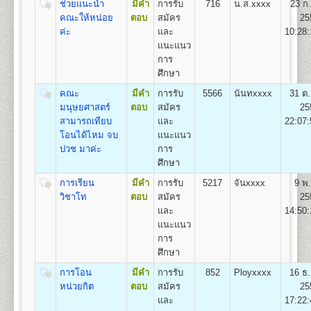
ช่วยแนะนำ
มีคำ
การรับ
716
น.ส.xxxx
23 ก.
(สื่อสารมวลชน) Bachelor of Arts (Mass
คณะให้หน่อย
ตอบ
สมัคร
25
Communication) B.A. (Mass Communication)
ค่ะ
และ
10:28:
อัตราค่าธรรมเนียมการศึกษา ค่าลง
เปิดสอน
1
สาขาวิชา
คือ สาขาวิชาสื่อสารมวลชน
แนะแนว
ทะเบียนเรียนและค่าบำรุงการศึกษา
การ
1. ค่าลงทะเบียนเรียนเป็นรายหน่วยกิตๆ ละ
ศึกษา
2. ค่าบัตรประจำตัวผู้เข้าศึกษา
คณะพัฒนาทรัพยากรมนุษย์
คณะ
มีคำ
การรับ
5566
นันทxxxx
31 ต.
3. ค่าธรรมเนียมแรกเข้าศึกษา
เปิดสอนระดับปริญญาตรี
หลักสูตร 4 ปี จำนวน 132
มนุษยศาสตร์
ตอบ
สมัคร
25
4. ค่าขึ้นทะเบียนผู้เข้าศึกษา
หน่วยกิต
สามารถเทียบ
และ
22:07:
5. ค่าสมาชิกหนังสือพิมพ์ข่าวรามคำแหง
ชื่อปริญญา
ศิลปศาสตรบัณฑิต(การพัฒนาทรัพยากร
โอนได้ไหม จบ
แนะแนว
6. ค่าบำรุงมหาวิทยาลัย ภาคปกติ
มนุษย์) ศ.ศ.บ.(การพัฒนาทรัพยากรมนุษย์) Bachelor of
ปวช มาค่ะ
การ
ค่าบำรุงมหาวิทยาลัย ภาคฤดูร้อน
Arts (Human Resourse Development) B.A. (Human
ศึกษา
7. ค่าใบรับรองผลการศึกษา ชุดละ
Resourse Development)
การเรียน
มีคำ
การรับ
5217
จันxxxx
9 พ.
เปิดสอน
1
สาขาวิชา
คือ สาขาวิชาพัฒนาทรัพยากร
วิชาโท
ตอบ
สมัคร
25
มนุษย์
และ
14:50:
สูตรการชำระเงินสำหรับผู้เข้าศึกษาราย
แนะแนว
คณะวิศวกรรมศาสตร์
กระบวนวิชา (PRE-DEGREE)
การ
เปิดสอนระดับปริญญาตรี
หลักสูตร 4 ปี จำนวน 138 -148
ศึกษา
ค่าทำ
หน่วยกิต
ค่า
ค่าขึ้น
ค่า
การโอน
มีคำ
การรับ
852
Ployxxxx
16 ธ.
ค่า
ค่า
บัตร
ชื่อปริญญา
วิศวกรรมศาสตรบัณฑิต (วศ.บ.) Bachelor of
จำนวน
ธรรมเนียม
ทะเบียน
สมาชิก
รวม
หน่วยกิต
ตอบ
สมัคร
25
หน่วยกิต
บำรุง
ประจำ
Engineering (B.Eng.)
หน่วยกิต
แรกเข้า
เข้า
ข่าว
(บาท)
และ
17:22:
(บาท)
(บาท)
ตัว
เปิดสอน
5
สาขาวิชา
คือ
ศึกษา
ศึกษา
รามฯ