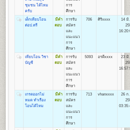
๔. คู่มือกรอกระเบียน
ชุมชน ได้ไหม
การ
1
.
กลุ่มวิชาเอกการปกครอง (Plan A),
ประวัตินักศึกษาใหม่ (ม.ร.๒๕) สำ หรับแผ่นระบายให้ใส่
ครับ
ศึกษา
2. กลุ่มวิชาเอกความสัมพันธ์ระหว่างประเทศ (Plan B)
ไว้ในคู่มือ ม.ร. ๒๕
3. และกลุ่มวิชาเอกการบริหารรัฐกิจ (Plan C)
๕. เอกสารอื่นๆ(ถ้ามี) กรณี
เด็กเทียบโอน
มีคำ
การรับ
706
ศิริxxxx
14 มิ
มีการเปลี่ยนชื่อตัว-นามสกุล ให้เย็บติดคู่กับสำเนาวุฒิบัตร
ต่อป.ตรี
ตอบ
สมัคร
25
ทั้ง ๒ ฉบับด้วย
และ
16:20:
คณะเศรษฐศาสตร์
แนะแนว
- ตรวจหลักฐานการสมัค
เปิดสอนระดับปริญญาตรี
หลักสูตร 4 ปี จำนวน 137
การ
- ออกเลขรหัสประจำ ตัวผู
หน่วยกิต
ศึกษา
ห้องประชุมใหญ่
- แนะนำ การติดสติ๊กเกอร์
ชื่อปริญญา
เศรษฐศาสตรบัณฑิต (ศ.บ.) Bachelor of
อาคารหอประชุม
- เลือกกระบวนวิชาลงทะเบ
เทียบโอน วิชา
มีคำ
การรับ
5093
อรดีxxxx
23 มิ
Economics (B.Econ.)
พ่อขุนรามคำแหงมหาราช
โดยดูกระบวนวิชาชั้นปีที
บัญชี
ตอบ
สมัคร
25
เปิดสอน
6
สาขา
เศรษฐศาสตร์ทฤษฎีและเชิงปริมาณ
สมัครฯ
และ
16:57:
เศรษฐศาสตร์ธุรกิจและอุตสาหกรรม เศรษฐศาสตร์การ
*(กรณีผู้ใช้ม.ร.๓๖, ม.ร.
แนะแนว
เงินและการบริหารความเสี่ยง เศรษฐศาสตร์การคลังและ
การ
ห้องศักดิ์ ผาสุขนิรันด์
- ชำระเงินค่าธรรมเนียม
การพัฒนา เศรษฐศาสตร์ระหว่างประเทศและโลกาภิวัตน์
ศึกษา
อาคารหอประชุมพ่อขุนรามคำแหง
(ดูรายละเอียดหน้า ๑๓ ข
และเศรษฐศาสตร์การเกษตร
มหาราช
- จัดเก็บซองประวัตินักศึ
เกรดออกไม่
มีคำ
การรับ
713
vhanxxxx
26 ก.
เมื่อเสร็จสิ้นขั้นตอนการรับสมัครเป็นนักศึกษาใหม่แล้ว ผู้
หมด ทำเรือง
ตอบ
สมัคร
25
สมัครจะได้รับเอกสารกลับไป ดังนี้
โอนได้ไหม
และ
03:35:
๑. ใบเสร็จรับเงินลงทะเบียนนักศึกษาใหม่
คณะสื่อสารมวลชน
แนะแนว
๒. ใบนัดรับบัตรประจำ ตัวนักศึกษา
เปิดสอนระดับปริญญาตรี
หลักสูตร 4 ปี จำนวน 144
การ
๓. หนังสือปฐมนิเทศนักศึกษา
หน่วยกิต
ศึกษา
ชื่อปริญญา
ศิลปศาสตรบัณฑิต (สื่อสารมวลชน) ศศ.บ.