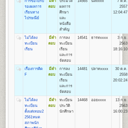
ก่ารขอใบรับ
มีคำ
ประมวล
14565
นิสิxxxx
7 ต.ค.
ถาวร
1.สาขาวิชาวิศวกรรมโยธา
รองผลการ
ตอบ
ผลการ
2557
2.สาขาวิชาวิศวกรรมอุตสาหการ
1
50
500
800
100
500
100
เรียนทาง
ศึกษา
12:04:47
2,050
3.สาขาวิชาวิศวกรรมพลังงาน
ไปรษณีย์
และ
4.สาขาวิชาวิศวกรรมคอมพิวเตอร์
2
100
500
800
100
500
100
หนังสือ
2,100
5.สาขาวิชาวิศวกรรมสิ่งแวดล้อม
สำคัญ
3
150
500
800
100
500
100
2,150
ไม่ได้ลง
มีคำ
การลง
14541
ธารทxxxx
3 ก.ย.
ทะเบียน
ตอบ
ทะเบียน
2563
คณะศิลปกรรมศาสตร์
4
200
500
800
100
500
100
เรียน
เรียน
18:16:10
2,200
เปิดสอนระดับปริญญาตรี
หลักสูตร 4 ปี 137-139
และการ
หน่วยกิต
5
250
500
800
100
500
100
จัดสอบ
2,250
ชื่อปริญญา
ศิลปกรรมศาสตรบัณฑิต (ศป.บ) Bachelor of
Fine and Applied Arts(B.F.A.)
เรื่องการติด
มีคำ
การลง
14481
ปลาทxxxx
30 ต.ค.
6
300
500
800
100
500
100
เปิดสอน
3
สาขาวิชา
2,300
F
ตอบ
ทะเบียน
2558
1.สาขาวิชานาฏกรรมไทย
เรียน
20:02:24
7
350
500
800
100
500
100
2.สาขาวิชาดนตรีไทย
2,350
และการ
3.สาขาวิชาดนตรีไทยสมัยนิยม
จัดสอบ
8
400
500
800
100
500
100
2,400
ไม่ได้ลง
มีคำ
ทะเบียน
14468
ออยxxxx
13 ก.ย.
9
450
500
800
100
500
100
ทะเบียน
ตอบ
ประวัติ
2563
คณะทัศนมาตรศาสตร์
2,450
ตั้งแต่เทอม2
นักศึกษา
16:00:23
เปิดสอนระดับปริญญาตรี
หลักสูตร 6 ปี จำนวน 238
10
500
500
800
100
500
100
2561หมด
หน่วยกิต
2,500
สภาพนัก
1.หลักสูตร 6 ปี สำหรับผู้ที่จบมัธยมศึกษาปีที่ 6 โดยเริ่ม