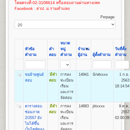
เปิดสอน
สาขาภูมิศาสตร์
100
3,575
โดยตรงที่ 02-3108614 หรือสอบถามผ่านทางเพจ
และให้ทำการชำระค่าเทียบโอนไว้ก่อน 100 บาท และ
เอกสารตามข้อ ๕-๖ แทรกอยู่ในระเบียบการฯ
Facebook : สวป. ม.รามคำแหง
หลังจากผลสอบที่รอเข้าระบบทรานสคริปท์แล้ว ให้ขอ
(ม.ร.๑) ให้ผู้สมัครกรอกและระบายให้ครบถ้วน เอกสาร
16
400
800
1,200
1,000
100
100
3,600
ทรานสคริปท์และไปดำเนินการเทียบโอนหน่วยกิตใน
ตามข้อ ๑-๔ ให้ถ่ายเอกสารขนาด A4 หรือถ่ายขนาด
Perpage:
ที่ทำการคณะที่ได้สมัครเข้าอีกครั้งหลังจากการรับ
21.5 x 35.3 ซม. เท่านั้น
17
425
800
1,200
1,000
100
คณะวิทยาศาสตร์
สมัครฯ
100
3,625
เปิดสอนระดับปริญญาตรี
หลักสูตร 4 ปี จำนวน 128-138
ค่าใช้จ่ายในการสมัครเป็นนักศึกษาใหม่
ดูรายละเอียด
18
450
800
1,200
1,000
100
หน่วยกิต
100
3,650
ได้โดย
คลิกที่นี
โดยค่าใช้จ่ายนี้ยังไม่รวมค่าเทียบโอน
ชื่อปริญญา
วิทยาศาสตรบัณฑิต (วท.บ.) Bachelor of
หมวด
ขั้นตอนการสมัครรายกระบวนวิชา (PRE-
หน่วยกิตในกรณีนี้ หน่วยกิตละ 50 บาท(ค่าเทียบโอน
19
475
800
1,200
1,000
100
Science (B.S.in…………….)
หัวข้อ
คำ
หมู่
จำนวน
วันที่ตั้ง
100
3,675
DEGREE) ด้วยตนเอง
หน่วยกิตสามารถชำระได้ภายหลัง ภายใน 1 ปี นับจากวัน
เปิดสอน
14
สาขาวิชา
คณิตศาสตร์ สถิติศาสตร์ เคมี
คำถาม
ตอบ
คำถาม
ผู้อ่าน
ผู้ตั้งคำถาม
คำถาม
ที่สมัครฯ)
20
500
800
1,200
1,000
100
ฟิสิกส์ ชีววิทยา วิทยาการคอมพิวเตอร์ การวิจัยดำเนิน
สถานที่รับสมัคร
อาคารหอประชุมพ่อขุนรามคำ แหง
100
3,700
งาน เทคโนโลยีวัสดุ เทคโนโลยีอาหาร เทคโนโลยี
มหาราช
หากมีข้อสงสัยเพิ่มเติมประการใดๆ ให้สอบถามได้ที่ หน่วย
21
525
800
1,200
1,000
100
อิเล็กทรอนิกส์ เทคโนโลยีชีวภาพ วิทยาศาสตร์สิ่ง
รายละเอียดแต่ละขั้นตอน
แนะแนวและประชาสัมพันธ์ (ห้องแนะแนว) อาคาร สวป.
๑. ใบสมัครและขึ้นทะ
100
3,725
ขอย้ายศูนย์
มีคำ
การลง
14941
นักศxxxx
1 ก.ย.
แวดล้อม เทคโนโลยีการเกษตร และเทคโนโลยี
เบียนฯ (ม.ร.๒) ผู้เข้าศึกษาเป็นรายกระบวนวิชา (PRE -
ชั้น 4 โทรศัพท์ 02-310-8614
สอบ
ตอบ
ทะเบียน
2563
22
550
800
1,200
1,000
100
สารสนเทศ
DEGREE)
100
3,750
เรียน
18:14:54
๒. สำเนาวุฒิบัตรจบระดับ
และการ
ชั้นมัธยมศึกษาตอนต้น (ม.๓) ขึ้นไป จำนวน ๒ ฉบับ
จัดสอบ
คณะรัฐศาสตร์
(ไม่ให้ใช้สำเนาสมุดพก
ตารางสอบ
มีคำ
การลง
14883
jittxxxx
9 ต.ค.
เปิดสอนระดับปริญญาตรี
หลักสูตร 4 ปี จำนวน
หรือหนังสือรับรองกำ ลังศึกษาอยู่มัธยมศึกษาตอนปลาย)
ซ่อมภาค
ตอบ
ทะเบียน
2557
126 หน่วยกิต
๓. สำเนาทะเบียนบ้าน
2/2557 ยัง
เรียน
02:00:39
ชื่อปริญญา
รัฐศาสตรบัณฑิต (ร.บ.) Bachelor of Political
จำนวน ๒ ฉบับ และสำเนาบัตรประจำตัวประชาชน
ไม่ได้ขึ้น
และการ
Science (B.Pol.Sc.)
จำนวน ๓ ฉบับ
เว็บไซต์ของ
จัดสอบ
เปิดสอน
3
กลุ่มวิชาเอก