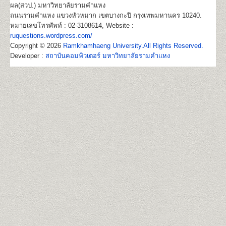
ผล(สวป.) มหาวิทยาลัยรามคำแหง
ถนนรามคำแหง แขวงหัวหมาก เขตบางกะปิ กรุงเทพมหานคร 10240.
หมายเลขโทรศัพท์ : 02-3108614, Website :
ruquestions.wordpress.com/
Copyright © 2026
Ramkhamhaeng University.All Rights Reserved.
Developer :
สถาบันคอมพิวเตอร์ มหาวิทยาลัยรามคำแหง