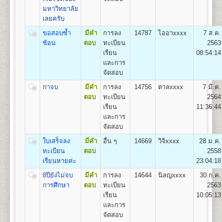
๔. คู่มือกรอกระเบียน
มหาวิทยาลัย
1
.
กลุ่มวิชาเอกการปกครอง (Plan A),
ประวัตินักศึกษาใหม่ (ม.ร.๒๕) สำ หรับแผ่นระบายให้ใส่
เลยครับ
2. กลุ่มวิชาเอกความสัมพันธ์ระหว่างประเทศ (Plan B)
ไว้ในคู่มือ ม.ร. ๒๕
3. และกลุ่มวิชาเอกการบริหารรัฐกิจ (Plan C)
๕. เอกสารอื่นๆ(ถ้ามี) กรณี
ขอสอบซ้ำ
มีคำ
การลง
14787
ไออาxxxx
7 ส.ค.
มีการเปลี่ยนชื่อตัว-นามสกุล ให้เย็บติดคู่กับสำเนาวุฒิบัตร
ซ้อน
ตอบ
ทะเบียน
2563
ทั้ง ๒ ฉบับด้วย
เรียน
08:54:14
คณะเศรษฐศาสตร์
และการ
- ตรวจหลักฐานการสมัค
เปิดสอนระดับปริญญาตรี
หลักสูตร 4 ปี จำนวน 137
จัดสอบ
- ออกเลขรหัสประจำ ตัวผู
หน่วยกิต
ห้องประชุมใหญ่
- แนะนำ การติดสติ๊กเกอร์
กาจบ
มีคำ
การลง
14756
ตาลxxxx
7 มี.ค.
ชื่อปริญญา
เศรษฐศาสตรบัณฑิต (ศ.บ.) Bachelor of
อาคารหอประชุม
- เลือกกระบวนวิชาลงทะเบ
ตอบ
ทะเบียน
2564
Economics (B.Econ.)
พ่อขุนรามคำแหงมหาราช
โดยดูกระบวนวิชาชั้นปีที
เรียน
11:36:44
เปิดสอน
6
สาขา
เศรษฐศาสตร์ทฤษฎีและเชิงปริมาณ
สมัครฯ
และการ
เศรษฐศาสตร์ธุรกิจและอุตสาหกรรม เศรษฐศาสตร์การ
*(กรณีผู้ใช้ม.ร.๓๖, ม.ร.
จัดสอบ
เงินและการบริหารความเสี่ยง เศรษฐศาสตร์การคลังและ
ห้องศักดิ์ ผาสุขนิรันด์
- ชำระเงินค่าธรรมเนียม
การพัฒนา เศรษฐศาสตร์ระหว่างประเทศและโลกาภิวัตน์
ใบเสร็จลง
มีคำ
อื่น ๆ
14669
วิจิxxxx
28 ม.ค.
อาคารหอประชุมพ่อขุนรามคำแหง
(ดูรายละเอียดหน้า ๑๓ ข
และเศรษฐศาสตร์การเกษตร
ทะเบียน
ตอบ
2558
มหาราช
- จัดเก็บซองประวัตินักศึ
เรียนหายค่ะ
23:04:18
เมื่อเสร็จสิ้นขั้นตอนการรับสมัครเป็นนักศึกษาใหม่แล้ว ผู้
8ปียังไม่จบ
มีคำ
การลง
14644
นิลญxxxx
30 ก.ค.
สมัครจะได้รับเอกสารกลับไป ดังนี้
การศึกษา
ตอบ
ทะเบียน
2563
๑. ใบเสร็จรับเงินลงทะเบียนนักศึกษาใหม่
คณะสื่อสารมวลชน
เรียน
10:05:13
๒. ใบนัดรับบัตรประจำ ตัวนักศึกษา
เปิดสอนระดับปริญญาตรี
หลักสูตร 4 ปี จำนวน 144
และการ
๓. หนังสือปฐมนิเทศนักศึกษา
หน่วยกิต
จัดสอบ
ชื่อปริญญา
ศิลปศาสตรบัณฑิต (สื่อสารมวลชน) ศศ.บ.