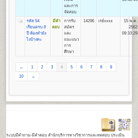
22
1,100
500
800
100
500
100
3,100
และการ
จัดสอบ
รหัส 54
มีคำ
การรับ
14296
เรย์xxxx
15 พ.ค.
หลักสูตรที่เปิดสอน (ปริญญาตรี ส่วนภูมิภาค)
เรียนครบ 8
ตอบ
สมัคร
2562
มหาวิทยาลัยรามคำแหงเปิดสอนระดับปริญญาตรี ใน 4
ปี ต้องทำยัง
และ
09:33:29
คณะ/สาขาวิชาในส่วนภูมิภาค
ไงบ้างคะ
แนะแนว
การ
สาขาวิทยบริการเฉลิมพระเกียรต 23 จังหวัด 41 ศูนย์
ศึกษา
สอบ
คณะนิติศาสตร์
สาขาวิชานิติศาสตร์
←
1
คณะบริหารธุรกิจ
2
3
4
สาขาวิชาการจัดการ
5
6
7
8
9
คณะสื่อสารมวลชน
สาขาวิชานิเทศศาสตร์และ
10
→
สื่อดิจิทัล
คณะรัฐศาสตร์
กลุ่มวิชาเอก การบริหารรัฐกิจ
http://www.regis.ru.ac.th/index.php/curriculum/2014-
02-19-06-53-52
ระบบมีคำถาม-มีคำตอบ สำนักบริการทางวิชาการและทดสอบ ประเมิน