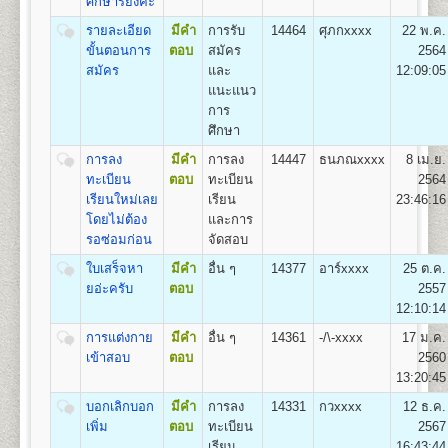
11
550
500
800
100
500
100
ศึกษารึยังคะ
เรียนเป็น Pre-Optometry ในช่วง 2 ปีแรก และเรียน
2,550
Optometry ในช่วง 4 ปีหลัง
รายละเอียด
มีคำ
การรับ
14464
ศุภกxxxx
22 พ.ค.
12
600
500
800
100
500
100
2.หลักสูตร 4 ปี สำหรับผู้ที่จบการศึกษาระดับปริญญาตรี
ขั้นตอนการ
ตอบ
สมัคร
2564
2,600
เรียน Optometry ในหลักสูตร 4 ปี
สมัคร
และ
12:09:05
13
650
500
800
100
500
100
ชื่อปริญญา
ทัศนมาตรศาสตรบัณฑิต (ทศ.บ.) Doctor of
แนะแนว
2,650
Optometry (O.D.)
การ
14
700
500
800
100
500
100
เปิดสอน
1
สาขาวิชา
คือ สาขาวิชาทัศนมาตรศาสตร์
ศึกษา
2,700
การลง
มีคำ
การลง
14447
ธนภณxxxx
8 เม.ย.
15
750
500
800
100
500
100
2,750
ทะเบียน
ตอบ
ทะเบียน
2564
คณะสาธารณสุขศาสตร์
เรียนใหม่เลย
เรียน
23:46:16
เปิดสอนระดับปริญญาตรี
หลักสูตร 4 ปี จำนวน
16
800
500
800
100
500
100
2,800
โดยไม่ต้อง
และการ
135 หน่วยกิต
รอซ่อมก่อน
จัดสอบ
ชื่อปริญญา
สาธารณสุขศาสตรบัณฑิต (ส.บ.) Bachelor of
17
850
500
800
100
500
100
2,850
Health (B.P.H)
ใบเสร็จหา
มีคำ
อื่น ๆ
14377
อาร์xxxx
25 ต.ค.
เปิดสอน 1
หลักสูตร
18
900
500
800
100
500
100
ยอ่ะครับ
ตอบ
2557
2,900
1.หลักสูตรสาธารณสุขศาสตรบัณฑิต สาขาวิชา
12:10:14
สาธารณสุขชุมชน
19
950
500
800
100
500
100
การแต่งกาย
มีคำ
อื่น ๆ
14361
-/\-xxxx
17 ม.ค.
2,950
เข้าสอบ
ตอบ
2560
ส่วนกลาง (หัวหมาก) สำนักงานคณะสาธารณสุขศาสตร์
20
1,000
500
800
100
500
100
13:20:45
3,000
มหาวิทยาลัยรามคำแหง
อาคารสุโขทัย ชั้น 13 แขวงหัวหมาก กรุงเทพฯ 10240
บอกเลิกบอก
มีคำ
การลง
14331
กวxxxx
12 ธ.ค.
21
1,050
500
800
100
500
100
3,050
เพิ่ม
ตอบ
ทะเบียน
2567
เรียน
16:43:44