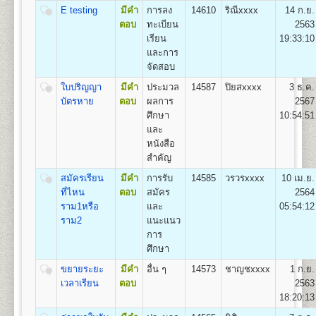
(สื่อสารมวลชน) Bachelor of Arts (Mass
E testing
มีคำ
การลง
14610
ริณีxxxx
14 ก.ย.
Communication) B.A. (Mass Communication)
ตอบ
ทะเบียน
2563
อัตราค่าธรรมเนียมการศึกษา ค่าลง
เปิดสอน
1
สาขาวิชา
คือ สาขาวิชาสื่อสารมวลชน
เรียน
19:33:10
ทะเบียนเรียนและค่าบำรุงการศึกษา
และการ
จัดสอบ
1. ค่าลงทะเบียนเรียนเป็นรายหน่วยกิตๆ ละ
2. ค่าบัตรประจำตัวผู้เข้าศึกษา
ใบปริญญา
มีคำ
ประมวล
14587
ปิยสxxxx
3 ธ.ค.
คณะพัฒนาทรัพยากรมนุษย์
3. ค่าธรรมเนียมแรกเข้าศึกษา
บัตรหาย
ตอบ
ผลการ
2567
เปิดสอนระดับปริญญาตรี
หลักสูตร 4 ปี จำนวน 132
4. ค่าขึ้นทะเบียนผู้เข้าศึกษา
ศึกษา
10:54:51
หน่วยกิต
5. ค่าสมาชิกหนังสือพิมพ์ข่าวรามคำแหง
และ
ชื่อปริญญา
ศิลปศาสตรบัณฑิต(การพัฒนาทรัพยากร
6. ค่าบำรุงมหาวิทยาลัย ภาคปกติ
หนังสือ
มนุษย์) ศ.ศ.บ.(การพัฒนาทรัพยากรมนุษย์) Bachelor of
ค่าบำรุงมหาวิทยาลัย ภาคฤดูร้อน
สำคัญ
Arts (Human Resourse Development) B.A. (Human
7. ค่าใบรับรองผลการศึกษา ชุดละ
Resourse Development)
สมัครเรียน
มีคำ
การรับ
14585
วรวรxxxx
10 เม.ย.
เปิดสอน
1
สาขาวิชา
คือ สาขาวิชาพัฒนาทรัพยากร
ที่ไหน
ตอบ
สมัคร
2564
มนุษย์
ราม1หรือ
และ
05:54:12
ราม2
แนะแนว
สูตรการชำระเงินสำหรับผู้เข้าศึกษาราย
การ
คณะวิศวกรรมศาสตร์
กระบวนวิชา (PRE-DEGREE)
ศึกษา
เปิดสอนระดับปริญญาตรี
หลักสูตร 4 ปี จำนวน 138 -148
ค่าทำ
หน่วยกิต
ขยายระยะ
มีคำ
อื่น ๆ
14573
ชาญชxxxx
1 ก.ย.
ค่า
ค่าขึ้น
ค่า
ค่า
ค่า
บัตร
ชื่อปริญญา
เวลาเรียน
วิศวกรรมศาสตรบัณฑิต (วศ.บ.) Bachelor of
ตอบ
2563
จำนวน
ธรรมเนียม
ทะเบียน
สมาชิก
รวม
หน่วยกิต
บำรุง
ประจำ
Engineering (B.Eng.)
18:20:13
หน่วยกิต
แรกเข้า
เข้า
ข่าว
(บาท)
(บาท)
(บาท)
ตัว
เปิดสอน
5
สาขาวิชา
คือ
ศึกษา
ศึกษา
รามฯ