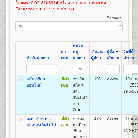
เปิดสอน
สาขาภูมิศาสตร์
100
3,575
โดยตรงที่ 02-3108614 หรือสอบถามผ่านทางเพจ
และให้ทำการชำระค่าเทียบโอนไว้ก่อน 100 บาท และ
เอกสารตามข้อ ๕-๖ แทรกอยู่ในระเบียบการฯ
Facebook : สวป. ม.รามคำแหง
หลังจากผลสอบที่รอเข้าระบบทรานสคริปท์แล้ว ให้ขอ
(ม.ร.๑) ให้ผู้สมัครกรอกและระบายให้ครบถ้วน เอกสาร
16
400
800
1,200
1,000
100
100
3,600
ทรานสคริปท์และไปดำเนินการเทียบโอนหน่วยกิตใน
ตามข้อ ๑-๔ ให้ถ่ายเอกสารขนาด A4 หรือถ่ายขนาด
Perpage:
ที่ทำการคณะที่ได้สมัครเข้าอีกครั้งหลังจากการรับ
21.5 x 35.3 ซม. เท่านั้น
17
425
800
1,200
1,000
100
คณะวิทยาศาสตร์
สมัครฯ
100
3,625
เปิดสอนระดับปริญญาตรี
หลักสูตร 4 ปี จำนวน 128-138
ค่าใช้จ่ายในการสมัครเป็นนักศึกษาใหม่
ดูรายละเอียด
18
450
800
1,200
1,000
100
หน่วยกิต
100
3,650
ได้โดย
คลิกที่นี
โดยค่าใช้จ่ายนี้ยังไม่รวมค่าเทียบโอน
ชื่อปริญญา
วิทยาศาสตรบัณฑิต (วท.บ.) Bachelor of
หมวด
ขั้นตอนการสมัครรายกระบวนวิชา (PRE-
หน่วยกิตในกรณีนี้ หน่วยกิตละ 50 บาท(ค่าเทียบโอน
19
475
800
1,200
1,000
100
Science (B.S.in…………….)
คำ
หมู่
จำนวน
ผู้ตั้ง
วันที่ตั้ง
100
3,675
DEGREE) ด้วยตนเอง
หน่วยกิตสามารถชำระได้ภายหลัง ภายใน 1 ปี นับจากวัน
เปิดสอน
14
สาขาวิชา
คณิตศาสตร์ สถิติศาสตร์ เคมี
หัวข้อคำถาม
ตอบ
คำถาม
ผู้อ่าน
คำถาม
คำถาม
ที่สมัครฯ)
20
500
800
1,200
1,000
100
ฟิสิกส์ ชีววิทยา วิทยาการคอมพิวเตอร์ การวิจัยดำเนิน
สถานที่รับสมัคร
อาคารหอประชุมพ่อขุนรามคำ แหง
100
3,700
งาน เทคโนโลยีวัสดุ เทคโนโลยีอาหาร เทคโนโลยี
มหาราช
หากมีข้อสงสัยเพิ่มเติมประการใดๆ ให้สอบถามได้ที่ หน่วย
21
525
800
1,200
1,000
100
อิเล็กทรอนิกส์ เทคโนโลยีชีวภาพ วิทยาศาสตร์สิ่ง
รายละเอียดแต่ละขั้นตอน
แนะแนวและประชาสัมพันธ์ (ห้องแนะแนว) อาคาร สวป.
๑. ใบสมัครและขึ้นทะ
100
3,725
สมัครเรียน
มีคำ
การรับ
195
Axxxx
10 มิ.ย
แวดล้อม เทคโนโลยีการเกษตร และเทคโนโลยี
เบียนฯ (ม.ร.๒) ผู้เข้าศึกษาเป็นรายกระบวนวิชา (PRE -
ชั้น 4 โทรศัพท์ 02-310-8614
ออนไลน์
ตอบ
สมัคร
256
22
550
800
1,200
1,000
100
สารสนเทศ
DEGREE)
100
3,750
และ
19:54:0
๒. สำเนาวุฒิบัตรจบระดับ
แนะแนว
ชั้นมัธยมศึกษาตอนต้น (ม.๓) ขึ้นไป จำนวน ๒ ฉบับ
การ
คณะรัฐศาสตร์
(ไม่ให้ใช้สำเนาสมุดพก
ศึกษา
เปิดสอนระดับปริญญาตรี
หลักสูตร 4 ปี จำนวน
หรือหนังสือรับรองกำ ลังศึกษาอยู่มัธยมศึกษาตอนปลาย)
ลงทะเบียนทาง
มีคำ
การลง
475
Axxxx
17 ม.ค
126 หน่วยกิต
๓. สำเนาทะเบียนบ้าน
อินเตอร์เน็ตไม่ได้
ตอบ
ทะเบียน
255
ชื่อปริญญา
รัฐศาสตรบัณฑิต (ร.บ.) Bachelor of Political
จำนวน ๒ ฉบับ และสำเนาบัตรประจำตัวประชาชน
เรียน
16:23:2
Science (B.Pol.Sc.)
จำนวน ๓ ฉบับ
และการ
เปิดสอน
3
กลุ่มวิชาเอก