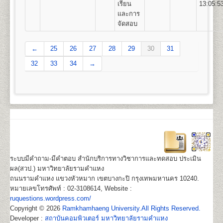
22
1,100
500
800
100
500
100
เรียน
13:05:5
3,100
และการ
จัดสอบ
หลักสูตรที่เปิดสอน (ปริญญาตรี ส่วนภูมิภาค)
←
25
26
27
28
29
30
31
มหาวิทยาลัยรามคำแหงเปิดสอนระดับปริญญาตรี ใน 4
32
คณะ/สาขาวิชาในส่วนภูมิภาค
33
34
→
สาขาวิทยบริการเฉลิมพระเกียรต 23 จังหวัด 41 ศูนย์
สอบ
คณะนิติศาสตร์
สาขาวิชานิติศาสตร์
คณะบริหารธุรกิจ
สาขาวิชาการจัดการ
คณะสื่อสารมวลชน
สาขาวิชานิเทศศาสตร์และ
สื่อดิจิทัล
คณะรัฐศาสตร์
กลุ่มวิชาเอก การบริหารรัฐกิจ
http://www.regis.ru.ac.th/index.php/curriculum/2014-
02-19-06-53-52
ระบบมีคำถาม-มีคำตอบ สำนักบริการทางวิชาการและทดสอบ ประเมิน
ผล(สวป.) มหาวิทยาลัยรามคำแหง
ถนนรามคำแหง แขวงหัวหมาก เขตบางกะปิ กรุงเทพมหานคร 10240.
หมายเลขโทรศัพท์ : 02-3108614, Website :
ruquestions.wordpress.com/
Copyright © 2026
Ramkhamhaeng University.All Rights Reserved.
Developer :
สถาบันคอมพิวเตอร์ มหาวิทยาลัยรามคำแหง