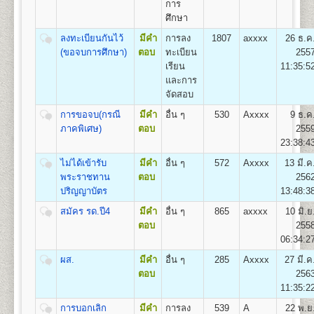
การ
(สื่อสารมวลชน) Bachelor of Arts (Mass
ศึกษา
Communication) B.A. (Mass Communication)
อัตราค่าธรรมเนียมการศึกษา ค่าลง
เปิดสอน
1
สาขาวิชา
คือ สาขาวิชาสื่อสารมวลชน
ลงทะเบียนกันไว้
มีคำ
การลง
1807
axxxx
26 ธ.ค
ทะเบียนเรียนและค่าบำรุงการศึกษา
(ขอจบการศึกษา)
ตอบ
ทะเบียน
255
เรียน
11:35:5
1. ค่าลงทะเบียนเรียนเป็นรายหน่วยกิตๆ ละ
และการ
2. ค่าบัตรประจำตัวผู้เข้าศึกษา
คณะพัฒนาทรัพยากรมนุษย์
จัดสอบ
3. ค่าธรรมเนียมแรกเข้าศึกษา
เปิดสอนระดับปริญญาตรี
หลักสูตร 4 ปี จำนวน 132
4. ค่าขึ้นทะเบียนผู้เข้าศึกษา
การขอจบ(กรณี
มีคำ
อื่น ๆ
530
Axxxx
9 ธ.ค
หน่วยกิต
5. ค่าสมาชิกหนังสือพิมพ์ข่าวรามคำแหง
ภาคพิเศษ)
ตอบ
255
ชื่อปริญญา
ศิลปศาสตรบัณฑิต(การพัฒนาทรัพยากร
6. ค่าบำรุงมหาวิทยาลัย ภาคปกติ
23:38:4
มนุษย์) ศ.ศ.บ.(การพัฒนาทรัพยากรมนุษย์) Bachelor of
ค่าบำรุงมหาวิทยาลัย ภาคฤดูร้อน
Arts (Human Resourse Development) B.A. (Human
ไม่ได้เข้ารับ
มีคำ
อื่น ๆ
572
Axxxx
13 มี.ค
7. ค่าใบรับรองผลการศึกษา ชุดละ
Resourse Development)
พระราชทาน
ตอบ
256
เปิดสอน
1
สาขาวิชา
คือ สาขาวิชาพัฒนาทรัพยากร
ปริญญาบัตร
13:48:3
มนุษย์
สมัคร รด.ปี4
มีคำ
อื่น ๆ
865
axxxx
10 มิ.ย
ตอบ
255
สูตรการชำระเงินสำหรับผู้เข้าศึกษาราย
คณะวิศวกรรมศาสตร์
06:34:2
กระบวนวิชา (PRE-DEGREE)
เปิดสอนระดับปริญญาตรี
หลักสูตร 4 ปี จำนวน 138 -148
ผส.
มีคำ
อื่น ๆ
285
Axxxx
27 มี.ค
ค่าทำ
หน่วยกิต
ค่า
ค่าขึ้น
ค่า
ตอบ
256
ค่า
ค่า
บัตร
ชื่อปริญญา
วิศวกรรมศาสตรบัณฑิต (วศ.บ.) Bachelor of
จำนวน
ธรรมเนียม
ทะเบียน
สมาชิก
รวม
11:35:2
หน่วยกิต
บำรุง
ประจำ
Engineering (B.Eng.)
หน่วยกิต
แรกเข้า
เข้า
ข่าว
(บาท)
(บาท)
(บาท)
ตัว
การบอกเลิก
มีคำ
การลง
539
A
22 พ.ย
เปิดสอน
5
สาขาวิชา
คือ
ศึกษา
ศึกษา
รามฯ