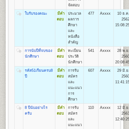
๔. คู่มือกรอกระเบียน
จัดสอบ
1
.
กลุ่มวิชาเอกการปกครอง (Plan A),
ประวัตินักศึกษาใหม่ (ม.ร.๒๕) สำ หรับแผ่นระบายให้ใส่
2. กลุ่มวิชาเอกความสัมพันธ์ระหว่างประเทศ (Plan B)
ไว้ในคู่มือ ม.ร. ๒๕
ใบรับรองคณะ
มีคำ
ประมวล
477
Axxxx
10 ธ.ค
3. และกลุ่มวิชาเอกการบริหารรัฐกิจ (Plan C)
๕. เอกสารอื่นๆ(ถ้ามี) กรณี
ตอบ
ผลการ
256
มีการเปลี่ยนชื่อตัว-นามสกุล ให้เย็บติดคู่กับสำเนาวุฒิบัตร
ศึกษา
15:08:2
ทั้ง ๒ ฉบับด้วย
และ
คณะเศรษฐศาสตร์
หนังสือ
- ตรวจหลักฐานการสมัค
เปิดสอนระดับปริญญาตรี
หลักสูตร 4 ปี จำนวน 137
สำคัญ
- ออกเลขรหัสประจำ ตัวผู
หน่วยกิต
ห้องประชุมใหญ่
- แนะนำ การติดสติ๊กเกอร์
การนับปีที่จบของ
มีคำ
ทะเบียน
541
Axxxx
28 พ.ย
ชื่อปริญญา
เศรษฐศาสตรบัณฑิต (ศ.บ.) Bachelor of
อาคารหอประชุม
- เลือกกระบวนวิชาลงทะเบ
นักศึกษา
ตอบ
ประวัติ
256
Economics (B.Econ.)
พ่อขุนรามคำแหงมหาราช
โดยดูกระบวนวิชาชั้นปีที
นักศึกษา
20:08:4
เปิดสอน
6
สาขา
เศรษฐศาสตร์ทฤษฎีและเชิงปริมาณ
สมัครฯ
เศรษฐศาสตร์ธุรกิจและอุตสาหกรรม เศรษฐศาสตร์การ
รหัส51เรียนครบ8
มีคำ
การรับ
607
Axxxx
29 มิ.ย
*(กรณีผู้ใช้ม.ร.๓๖, ม.ร.
เงินและการบริหารความเสี่ยง เศรษฐศาสตร์การคลังและ
ปี
ตอบ
สมัคร
256
ห้องศักดิ์ ผาสุขนิรันด์
- ชำระเงินค่าธรรมเนียม
การพัฒนา เศรษฐศาสตร์ระหว่างประเทศและโลกาภิวัตน์
และ
11:41:1
อาคารหอประชุมพ่อขุนรามคำแหง
(ดูรายละเอียดหน้า ๑๓ ข
และเศรษฐศาสตร์การเกษตร
แนะแนว
มหาราช
- จัดเก็บซองประวัตินักศึ
การ
เมื่อเสร็จสิ้นขั้นตอนการรับสมัครเป็นนักศึกษาใหม่แล้ว ผู้
ศึกษา
สมัครจะได้รับเอกสารกลับไป ดังนี้
8 ปีนับอย่างไร
มีคำ
การรับ
110
Axxxx
12 มิ.ย
๑. ใบเสร็จรับเงินลงทะเบียนนักศึกษาใหม่
คณะสื่อสารมวลชน
ครับ
ตอบ
สมัคร
256
๒. ใบนัดรับบัตรประจำ ตัวนักศึกษา
เปิดสอนระดับปริญญาตรี
หลักสูตร 4 ปี จำนวน 144
และ
12:40:2
๓. หนังสือปฐมนิเทศนักศึกษา
หน่วยกิต
แนะแนว
ชื่อปริญญา
ศิลปศาสตรบัณฑิต (สื่อสารมวลชน) ศศ.บ.