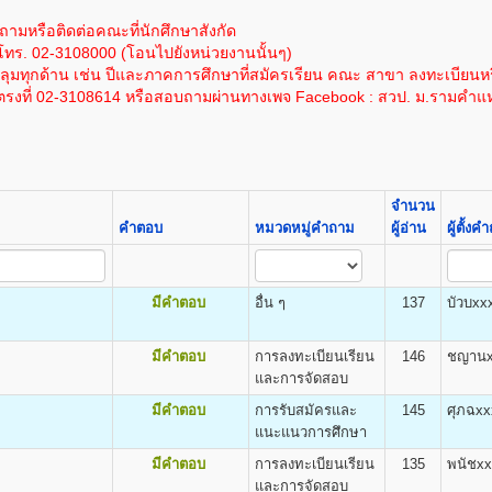
1,200
100
1,000
โนโลยีสารสนเทศ
ละเอียดได้โดย
คลิกที่นี
ซึ่งค่าใช้จ่ายนี้ยังไม่รวมค่าเทียบโอนหน่วยกิตในกรณีนี
ให้ผู้สมัครกรอกและระบายให้ครบถ้วน เอกสารตามข้อ ๑-๔ ให้ถ่ายเอกสารขนาด A4
ถามหรือติดต่อคณะที่นักศึกษาสังกัด
1,200
100
1,000
โทร. 02-3108000 (โอนไปยังหน่วยงานนั้นๆ)
ด้โดย
คลิกที่นี
โดยค่าใช้จ่ายนี้ยังไม่รวมค่าเทียบโอนหน่วยกิตในกรณีนี้ หน่วยก
1,200
100
1,000
มทุกด้าน เช่น ปีและภาคการศึกษาที่สมัครเรียน คณะ สาขา ลงทะเบียนหร
1,200
100
1,000
รงที่ 02-3108614 หรือสอบถามผ่านทางเพจ Facebook : สวป. ม.รามคำแ
ต
1,200
100
1,000
ยแนะแนวและประชาสัมพันธ์ (ห้องแนะแนว) อาคาร สวป. ชั้น 4 โทรศัพท์ 02-310-86
DEGREE) ด้วยตนเอง
cience (B.Pol.Sc.)
1,200
100
1,000
าราช
1,200
100
1,000
ม.ร.๒) ผู้เข้าศึกษาเป็นรายกระบวนวิชา (PRE - DEGREE)
1,200
100
1,000
อนต้น (ม.๓) ขึ้นไป จำนวน ๒ ฉบับ
1,200
100
1,000
จำนวน
งกำ ลังศึกษาอยู่มัธยมศึกษาตอนปลาย)
1,200
100
1,000
คำตอบ
หมวดหมู่คำถาม
ผู้อ่าน
ผู้ตั้ง
สำเนาบัตรประจำตัวประชาชน จำนวน ๓ ฉบับ
1,200
100
1,000
.ร.๒๕) สำ หรับแผ่นระบายให้ใส่ไว้ในคู่มือ ม.ร. ๒๕
1,200
100
1,000
-นามสกุล ให้เย็บติดคู่กับสำเนาวุฒิบัตรทั้ง ๒ ฉบับด้วย
ิต
มีคำตอบ
อื่น ๆ
137
บัวบxx
นการสมัคร
mics (B.Econ.)
ะจำ ตัวผู้เข้าศึกษา
ฐศาสตร์ธุรกิจและอุตสาหกรรม เศรษฐศาสตร์การเงินและการบริหารความเสี่
มีคำตอบ
การลงทะเบียนเรียน
146
ชญานx
สติ๊กเกอร์เลขรหัสประจำ ตัวผู้เข้าศึกษา
ตร
และการจัดสอบ
ิชาลงทะเบียนเฉพาะวิชาชั้นปีที่1 ในเอกสาร ม.ร.36/1
าชั้นปีที่1 ตามคณะที่เลือกเข้าศึกษา หน้า ๔-๕ ของระเบียบการรับ
มีคำตอบ
การรับสมัครและ
145
ศุภฉxx
แนะแนวการศึกษา
.๓๖, ม.ร.๓๗ ให้พบเจ้าหน้าที่เพื่อขอทำ การเลือกวิชาใน ม.ร.30)
มีคำตอบ
การลงทะเบียนเรียน
135
พนัชx
ิต
ธรรมเนียมและค่าลงทะเบียนเรียน
และการจัดสอบ