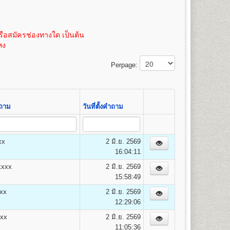
100
3,475
้ หน่วยกิตละ 50 บาท (ค่าเทียบโอนหน่วยกิตสามารถชำระได้
 หรือถ่ายขนาด 21.5 x 35.3 ซม. เท่านั้น
100
3,500
ิตละ 50 บาท(ค่าเทียบโอนหน่วยกิตสามารถชำระได้ภายหลัง
100
3,525
ือสมัครช่องทางใด เป็นต้น
100
3,550
หง
100
3,575
14
100
3,600
Perpage:
100
3,625
100
3,650
100
3,675
100
3,700
คำถาม
วันที่ตั้งคำถาม
100
3,725
100
3,750
xx
2 มิ.ย. 2569
16:04:11
ยง เศรษฐศาสตร์การคลังและการพัฒนา เศรษฐศาสตร์
xxx
2 มิ.ย. 2569
15:58:49
xx
2 มิ.ย. 2569
12:29:06
xxx
2 มิ.ย. 2569
11:05:36