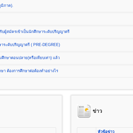
ูมิภาค).
บผู้สมัครเข้าเป็นนักศึกษาระดับปริญญาตรี
ต
ึกษาระดับปริญญาตรี ( PRE-DEGREE)
B.)
มศึกษาตอนปลาย(หรือเทียบเท่า) แล้ว
า ต้องการศึกษาต่อต้องทำอย่างไร
ess Administration) หลักสูตร 4 ปี
ดการ การเงินและการธนาคาร การตลาด การโฆษณาและการประชาสัมพันธ์ (กลุ่
ลจิสติกส์) การบริหารทรัพยากรมนุษย์ ธุรกิจระหว่างประเทศ และการท่องเที่ยว
) หลักสูตร 4 ปี จำนวน 132 หน่วยกิต
สมัครนักศึกษาใหม่
ข่าว
เรียน และค่าบำรุงการศึกษาชั้นปริญญาตรี
ารศึกษาชั้นมัธยมศึกษาตอนปลาย (ม.6) หรือเทียบเท่าขึ้นไป(ปวช, ปวส, ป
25 บาท
่อเตรียมศึกษาระดับปริญญาตรี ( PRE-DEGREE)
ต
อนต้น (ม.3) หรือเทียบเท่าขึ้นไป
100 บาท
หัวข้อข่าว