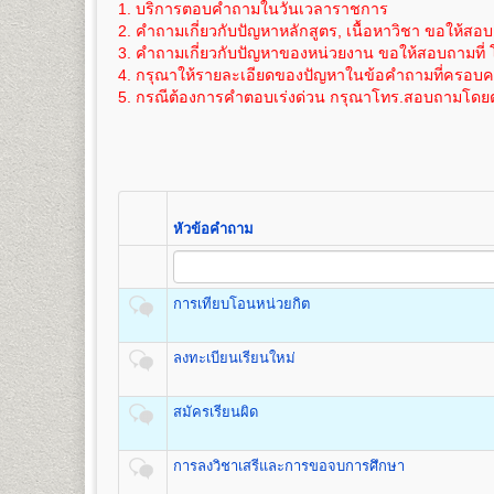
๖. แผ่นระบายระเบียนประวัตินักศึกษา (ม.ร.๒๕)
1. บริการตอบคำถามในวันเวลาราชการ
11
275
800
วิทยาศาสตร์สิ่งแวดล้อม เทคโนโลยีการเกษตร และเทค
ได้สมัครเข้าอีกครั้งหลังจากการรับสมัครฯ
ค่าใช้จ่ายในการสมัครเป็นนักศึกษาใหม่ภาคปกติ
ดูราย
เอกสารตามข้อ ๕-๖ แทรกอยู่ในระเบียบการฯ (ม.ร.๑) 
2. คำถามเกี่ยวกับปัญหาหลักสูตร, เนื้อหาวิชา ขอให้สอบ
12
300
800
ภายหลัง ภายใน 1 ปี นับจากวันที่สมัครฯ)
3. คำถามเกี่ยวกับปัญหาของหน่วยงาน ขอให้สอบถามที่ 
ค่าใช้จ่ายในการสมัครเป็นนักศึกษาใหม่
ดูรายละเอียดไ
13
325
800
4. กรุณาให้รายละเอียดของปัญหาในข้อคำถามที่ครอบคลุ
ภายใน 1 ปี นับจากวันที่สมัครฯ)
คณะรัฐศาสตร์
14
350
800
5. กรณีต้องการคำตอบเร่งด่วน กรุณาโทร.สอบถามโดยต
เปิดสอนระดับปริญญาตรี
หลักสูตร 4 ปี จำนวน 126 หน่วยกิ
15
375
800
หากมีข้อสงสัยเพิ่มเติมประการใดๆ ให้สอบถามได้ที่ หน่ว
ขั้นตอนการสมัครรายกระบวนวิชา (PRE-
ชื่อปริญญา
รัฐศาสตรบัณฑิต (ร.บ.) Bachelor of Political S
16
400
800
เปิดสอน
3
กลุ่มวิชาเอก
สถานที่รับสมัคร
17
อาคารหอประชุมพ่อขุนรามคำ แหงมห
425
800
1
.
กลุ่มวิชาเอกการปกครอง (Plan A),
รายละเอียดแต่ละขั้นตอน
๑. ใบสมัครและขึ้นทะเบียนฯ (
18
450
800
2. กลุ่มวิชาเอกความสัมพันธ์ระหว่างประเทศ (Plan B)
๒. สำเนาวุฒิบัตรจบระดับชั้นมัธยมศึกษาต
19
475
800
3. และกลุ่มวิชาเอกการบริหารรัฐกิจ (Plan C)
(ไม่ให้ใช้สำเนาสมุดพกหรือหนังสือรับรอ
20
500
800
หัวข้อคำถาม
๓. สำเนาทะเบียนบ้าน จำนวน ๒ ฉบับ และ
21
525
800
๔. คู่มือกรอกระเบียนประวัตินักศึกษาใหม่ (ม
22
550
800
คณะเศรษฐศาสตร์
๕. เอกสารอื่นๆ(ถ้ามี) กรณีมีการเปลี่ยนชื่อตัว
เปิดสอนระดับปริญญาตรี
หลักสูตร 4 ปี จำนวน 137 หน่วยก
การเทียบโอนหน่วยกิต
- ตรวจหลักฐา
ชื่อปริญญา
เศรษฐศาสตรบัณฑิต (ศ.บ.) Bachelor of Econo
- ออกเลขรหัสปร
เปิดสอน
6
สาขา
เศรษฐศาสตร์ทฤษฎีและเชิงปริมาณ เศรษ
ลงทะเบียนเรียนใหม่
ห้องประชุมใหญ่
- แนะนำ การติด
ระหว่างประเทศและโลกาภิวัตน์ และเศรษฐศาสตร์การเกษ
อาคารหอประชุม
- เลือกกระบวนว
พ่อขุนรามคำแหงมหาราช
โดยดูกระบวนวิช
สมัครเรียนผิด
สมัครฯ
*(กรณีผู้ใช้ม.ร
คณะสื่อสารมวลชน
การลงวิชาเสรีและการขอจบการศึกษา
เปิดสอนระดับปริญญาตรี
หลักสูตร 4 ปี จำนวน 144 หน่วยก
ห้องศักดิ์ ผาสุขนิรันด์
- ชำระเงินค่า