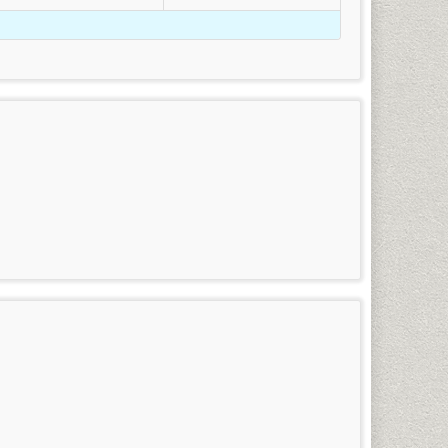
ร
(กรณีใช้ยศในการสมัคร)
รสนเทศศาสตร์และบรรณารักษ์ศาสตร์ ภาษาสเปน ภาษา
้เป็นนักศึกษาภาคปกติได้ โดยดำเนินการดังต่อไปนี้
คำแหง (หัวหมาก) ในวันและเวลาราชการ โดยใช้บัตรประจำ
ำแหงที่พ้นสภาพโดยที่ยังไม่สำเร็จการศึกษา หรือนัก
อกไปแล้ว)
าร (นักศึกษาที่ขาดการลงทะเบียนเรียนเกิน 2 ภาคปกติ
ละอุดมศึกษา
งนี้
าสมาชิกข่าว
รวม
เคยสอบผ่าน) โดยเตรียมหลักฐานการสมัคร และทำการสมัคร
รามฯ
(บาท)
100
3,225
100
3,250
กาศนียบัตร) จำนวน ๒ ฉบับ
สำหรับผู้ที่กำลังศึกษาอยู่ใน
100
3,275
อนต้น (ม.๓) เท่านั้น
น 1 มหาวิทยาลัยรามคำแหง 1 (หัวหมาก) ในวัน-เวลาราชการ
100
3,300
ดับมัธยมศึกษาตอนต้นขึ้นไปที่สำเร็จการศึกษาแล้ว ๒
100
3,325
ัครนักศึกษาใหม่ของทุกภาคการศึกษา
100
3,350
100
3,375
 ชั้น 1 มหาวิทยาลัยรามคำแหง 1 (หัวหมาก) ในวัน-เวลา
100
3,400
100
3,425
ินการในช่วงที่มหาวิทยาลัยเปิดรับสมัครนักศึกษาใหม่ของ
 และเกรดยังไม่เข้าระบบทรานสคริปท์ทั้งหมด ให้นักศึกษา
100
3,450
นโลยีอาหาร เทคโนโลยีอิเล็กทรอนิกส์ เทคโนโลยีชีวภาพ
ิปท์และไปดำเนินการเทียบโอนหน่วยกิตในที่ทำการคณะที่