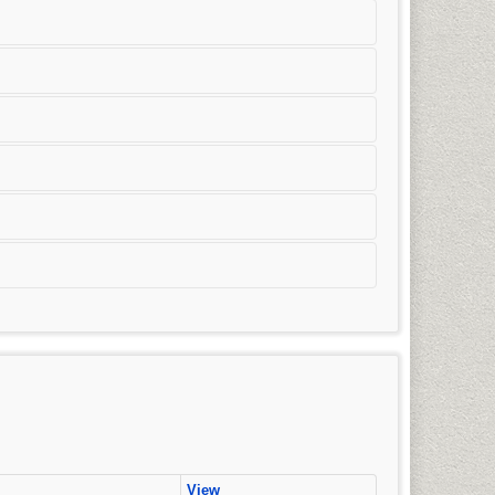
มวิชาการโฆษณาและประชาสัมพันธ์สมัยใหม่) การจัดการ
ริญญาตรี)
View