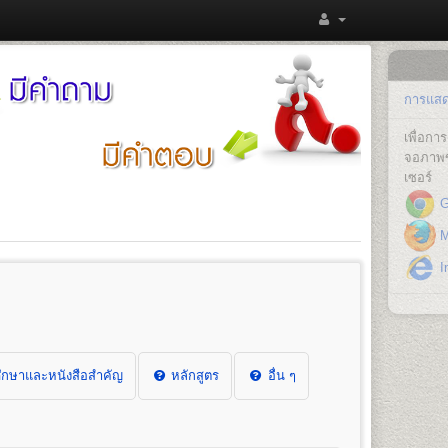
การแสดง
เพื่อก
จอภาพข
เซอร์
G
Mo
In
กษาและหนังสือสำคัญ
หลักสูตร
อื่น ๆ