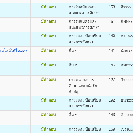
สารมวลชน) Bachelor of Arts (Mass Communication) B.A. (Mass Communicati
หน้า ๑๓ ของระเบียบการรับสมัครฯ)
มีคำตอบ
การรับสมัครและ
153
สิxxxx
ะวัตินักศึกษา
แนะแนวการศึกษา
มัครจะได้รับเอกสารกลับไป ดังนี้
มีคำตอบ
การรับสมัครและ
161
อีฟฟxx
แนะแนวการศึกษา
มีคำตอบ
การลงทะเบียนเรียน
149
กระตx
ิต
และการจัดสอบ
ศ.ศ.บ.(การพัฒนาทรัพยากรมนุษย์) Bachelor of Arts (Human Resourse Devel
อนไลน์ได้ไหมคะ
มีคำตอบ
อื่น ๆ
141
นับอxx
เรียนและค่าบำรุงการศึกษา
มีคำตอบ
อื่น ๆ
146
อัฟดxx
50 บาท
น่วยกิต
100 บาท
gineering (B.Eng.)
800 บาท
มีคำตอบ
ประมวลผลการ
127
จิราxx
500 บาท
ศึกษาและหนังสือ
100 บาท
สำคัญ
500 บาท
มีคำตอบ
การลงทะเบียนเรียน
192
ธนาxx
300 บาท
และการจัดสอบ
40 บาท
มีคำตอบ
อื่น ๆ
143
ลียาxx
มีคำตอบ
การลงทะเบียนเรียน
159
เบลลx
กระบวนวิชา (PRE-DEGREE)