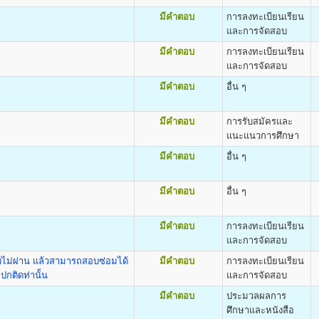
สารมวลชน) Bachelor of Arts (Mass Communication) B.A. (Mass Communicati
หน้า ๑๓ ของระเบียบการรับสมัครฯ)
มีคำตอบ
การลงทะเบียนเรียน
ะวัตินักศึกษา
และการจัดสอบ
มัครจะได้รับเอกสารกลับไป ดังนี้
มีคำตอบ
การลงทะเบียนเรียน
และการจัดสอบ
มีคำตอบ
อื่น ๆ
ิต
ศ.ศ.บ.(การพัฒนาทรัพยากรมนุษย์) Bachelor of Arts (Human Resourse Devel
มีคำตอบ
การรับสมัครและ
เรียนและค่าบำรุงการศึกษา
แนะแนวการศึกษา
มีคำตอบ
อื่น ๆ
50 บาท
น่วยกิต
100 บาท
gineering (B.Eng.)
800 บาท
มีคำตอบ
อื่น ๆ
500 บาท
100 บาท
มีคำตอบ
การลงทะเบียนเรียน
500 บาท
และการจัดสอบ
300 บาท
40 บาท
อบไม่ผ่าน แล้วสามารถสอบซ่อมได้
มีคำตอบ
การลงทะเบียนเรียน
กติดท่านั้น
และการจัดสอบ
มีคำตอบ
ประมวลผลการ
ศึกษาและหนังสือ
กระบวนวิชา (PRE-DEGREE)