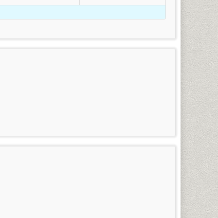
ร
(กรณีใช้ยศในการสมัคร)
รสนเทศศาสตร์และบรรณารักษ์ศาสตร์ ภาษาสเปน ภาษา
้เป็นนักศึกษาภาคปกติได้ โดยดำเนินการดังต่อไปนี้
คำแหง (หัวหมาก) ในวันและเวลาราชการ โดยใช้บัตรประจำ
ำแหงที่พ้นสภาพโดยที่ยังไม่สำเร็จการศึกษา หรือนัก
อกไปแล้ว)
าร (นักศึกษาที่ขาดการลงทะเบียนเรียนเกิน 2 ภาคปกติ
ละอุดมศึกษา
งนี้
าสมาชิกข่าว
รวม
เคยสอบผ่าน) โดยเตรียมหลักฐานการสมัคร และทำการสมัคร
รามฯ
(บาท)
100
3,225
100
3,250
กาศนียบัตร) จำนวน ๒ ฉบับ
สำหรับผู้ที่กำลังศึกษาอยู่ใน
100
3,275
อนต้น (ม.๓) เท่านั้น
น 1 มหาวิทยาลัยรามคำแหง 1 (หัวหมาก) ในวัน-เวลาราชการ
100
3,300
ดับมัธยมศึกษาตอนต้นขึ้นไปที่สำเร็จการศึกษาแล้ว ๒
100
3,325
ัครนักศึกษาใหม่ของทุกภาคการศึกษา
100
3,350
100
3,375
 ชั้น 1 มหาวิทยาลัยรามคำแหง 1 (หัวหมาก) ในวัน-เวลา
100
3,400
100
3,425
ินการในช่วงที่มหาวิทยาลัยเปิดรับสมัครนักศึกษาใหม่ของ
 และเกรดยังไม่เข้าระบบทรานสคริปท์ทั้งหมด ให้นักศึกษา
100
3,450
นโลยีอาหาร เทคโนโลยีอิเล็กทรอนิกส์ เทคโนโลยีชีวภาพ
ิปท์และไปดำเนินการเทียบโอนหน่วยกิตในที่ทำการคณะที่