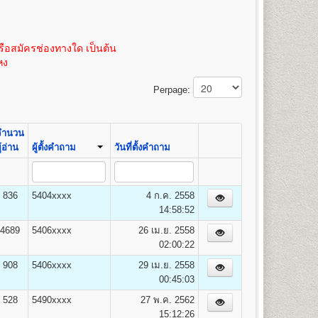
100
3,475
้ หน่วยกิตละ 50 บาท (ค่าเทียบโอนหน่วยกิตสามารถชำระได้
 หรือถ่ายขนาด 21.5 x 35.3 ซม. เท่านั้น
100
3,500
ิตละ 50 บาท(ค่าเทียบโอนหน่วยกิตสามารถชำระได้ภายหลัง
100
3,525
ือสมัครช่องทางใด เป็นต้น
100
3,550
หง
100
3,575
14
100
3,600
Perpage:
100
3,625
100
3,650
100
3,675
จำนวน
100
3,700
ู้อ่าน
ผู้ตั้งคำถาม
วันที่ตั้งคำถาม
100
3,725
100
3,750
836
5404xxxx
4 ก.ค. 2558
14:58:52
ยง เศรษฐศาสตร์การคลังและการพัฒนา เศรษฐศาสตร์
4689
5406xxxx
26 เม.ย. 2558
02:00:22
908
5406xxxx
29 เม.ย. 2558
00:45:03
528
5490xxxx
27 พ.ค. 2562
15:12:26