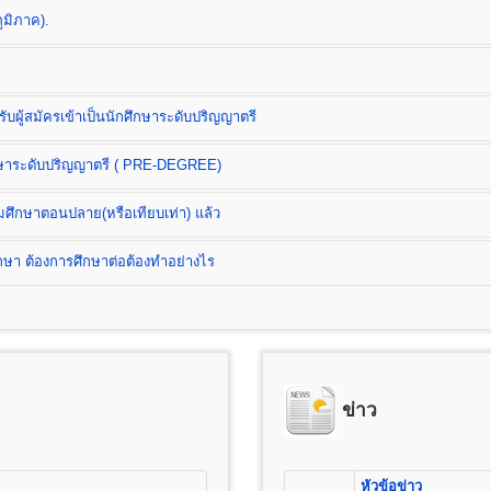
ูมิภาค).
บผู้สมัครเข้าเป็นนักศึกษาระดับปริญญาตรี
ต
ึกษาระดับปริญญาตรี ( PRE-DEGREE)
B.)
มศึกษาตอนปลาย(หรือเทียบเท่า) แล้ว
า ต้องการศึกษาต่อต้องทำอย่างไร
ess Administration) หลักสูตร 4 ปี
ดการ การเงินและการธนาคาร การตลาด การโฆษณาและการประชาสัมพันธ์ (กลุ่
ลจิสติกส์) การบริหารทรัพยากรมนุษย์ ธุรกิจระหว่างประเทศ และการท่องเที่ยว
) หลักสูตร 4 ปี จำนวน 132 หน่วยกิต
สมัครนักศึกษาใหม่
ข่าว
เรียน และค่าบำรุงการศึกษาชั้นปริญญาตรี
ารศึกษาชั้นมัธยมศึกษาตอนปลาย (ม.6) หรือเทียบเท่าขึ้นไป(ปวช, ปวส, ป
25 บาท
่อเตรียมศึกษาระดับปริญญาตรี ( PRE-DEGREE)
ต
อนต้น (ม.3) หรือเทียบเท่าขึ้นไป
100 บาท
หัวข้อข่าว