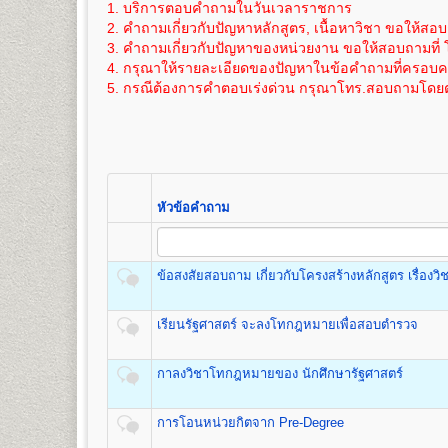
๖. แผ่นระบายระเบียนประวัตินักศึกษา (ม.ร.๒๕)
1. บริการตอบคำถามในวันเวลาราชการ
11
275
800
วิทยาศาสตร์สิ่งแวดล้อม เทคโนโลยีการเกษตร และเทค
ได้สมัครเข้าอีกครั้งหลังจากการรับสมัครฯ
ค่าใช้จ่ายในการสมัครเป็นนักศึกษาใหม่ภาคปกติ
ดูราย
เอกสารตามข้อ ๕-๖ แทรกอยู่ในระเบียบการฯ (ม.ร.๑) 
2. คำถามเกี่ยวกับปัญหาหลักสูตร, เนื้อหาวิชา ขอให้สอบ
12
300
800
ภายหลัง ภายใน 1 ปี นับจากวันที่สมัครฯ)
3. คำถามเกี่ยวกับปัญหาของหน่วยงาน ขอให้สอบถามที่ 
ค่าใช้จ่ายในการสมัครเป็นนักศึกษาใหม่
ดูรายละเอียดไ
13
325
800
4. กรุณาให้รายละเอียดของปัญหาในข้อคำถามที่ครอบคลุ
ภายใน 1 ปี นับจากวันที่สมัครฯ)
คณะรัฐศาสตร์
14
350
800
5. กรณีต้องการคำตอบเร่งด่วน กรุณาโทร.สอบถามโดยต
เปิดสอนระดับปริญญาตรี
หลักสูตร 4 ปี จำนวน 126 หน่วยกิ
15
375
800
หากมีข้อสงสัยเพิ่มเติมประการใดๆ ให้สอบถามได้ที่ หน่ว
ขั้นตอนการสมัครรายกระบวนวิชา (PRE-
ชื่อปริญญา
รัฐศาสตรบัณฑิต (ร.บ.) Bachelor of Political S
16
400
800
เปิดสอน
3
กลุ่มวิชาเอก
สถานที่รับสมัคร
17
อาคารหอประชุมพ่อขุนรามคำ แหงมห
425
800
1
.
กลุ่มวิชาเอกการปกครอง (Plan A),
รายละเอียดแต่ละขั้นตอน
๑. ใบสมัครและขึ้นทะเบียนฯ (
18
450
800
2. กลุ่มวิชาเอกความสัมพันธ์ระหว่างประเทศ (Plan B)
๒. สำเนาวุฒิบัตรจบระดับชั้นมัธยมศึกษาต
19
475
800
3. และกลุ่มวิชาเอกการบริหารรัฐกิจ (Plan C)
(ไม่ให้ใช้สำเนาสมุดพกหรือหนังสือรับรอ
20
500
800
หัวข้อคำถาม
๓. สำเนาทะเบียนบ้าน จำนวน ๒ ฉบับ และ
21
525
800
๔. คู่มือกรอกระเบียนประวัตินักศึกษาใหม่ (ม
22
550
800
คณะเศรษฐศาสตร์
๕. เอกสารอื่นๆ(ถ้ามี) กรณีมีการเปลี่ยนชื่อตัว
เปิดสอนระดับปริญญาตรี
หลักสูตร 4 ปี จำนวน 137 หน่วยก
ข้อสงสัยสอบถาม เกี่ยวกับโครงสร้างหลักสูตร เรื่องว
- ตรวจหลักฐา
ชื่อปริญญา
เศรษฐศาสตรบัณฑิต (ศ.บ.) Bachelor of Econo
- ออกเลขรหัสปร
เปิดสอน
6
สาขา
เศรษฐศาสตร์ทฤษฎีและเชิงปริมาณ เศรษ
เรียนรัฐศาสตร์ จะลงโทกฎหมายเพื่อสอบตำรวจ
ห้องประชุมใหญ่
- แนะนำ การติด
ระหว่างประเทศและโลกาภิวัตน์ และเศรษฐศาสตร์การเกษ
อาคารหอประชุม
- เลือกกระบวนว
พ่อขุนรามคำแหงมหาราช
โดยดูกระบวนวิช
กาลงวิชาโทกฎหมายของ นักศึกษารัฐศาสตร์
สมัครฯ
*(กรณีผู้ใช้ม.ร
คณะสื่อสารมวลชน
การโอนหน่วยกิตจาก Pre-Degree
เปิดสอนระดับปริญญาตรี
หลักสูตร 4 ปี จำนวน 144 หน่วยก
ห้องศักดิ์ ผาสุขนิรันด์
- ชำระเงินค่า