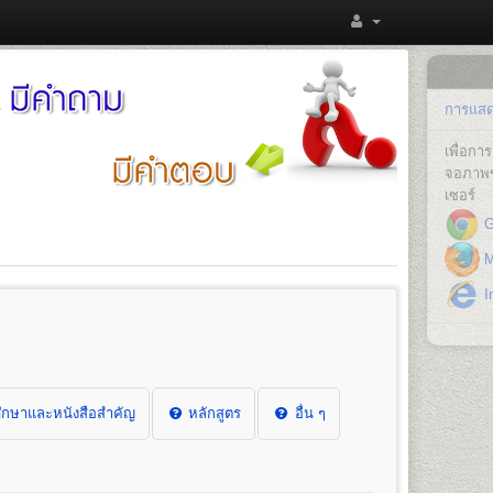
การแสดง
เพื่อก
จอภาพข
เซอร์
G
Mo
In
กษาและหนังสือสำคัญ
หลักสูตร
อื่น ๆ