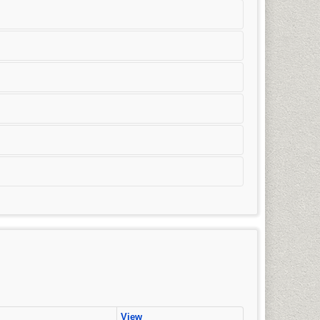
มวิชาการโฆษณาและประชาสัมพันธ์สมัยใหม่) การจัดการ
ริญญาตรี)
View