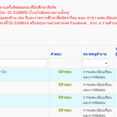
1,200
100
1,000
โนโลยีสารสนเทศ
ละเอียดได้โดย
คลิกที่นี
ซึ่งค่าใช้จ่ายนี้ยังไม่รวมค่าเทียบโอนหน่วยกิตในกรณีนี
ให้ผู้สมัครกรอกและระบายให้ครบถ้วน เอกสารตามข้อ ๑-๔ ให้ถ่ายเอกสารขนาด A4
ถามหรือติดต่อคณะที่นักศึกษาสังกัด
1,200
100
1,000
โทร. 02-3108000 (โอนไปยังหน่วยงานนั้นๆ)
ด้โดย
คลิกที่นี
โดยค่าใช้จ่ายนี้ยังไม่รวมค่าเทียบโอนหน่วยกิตในกรณีนี้ หน่วยก
1,200
100
1,000
มทุกด้าน เช่น ปีและภาคการศึกษาที่สมัครเรียน คณะ สาขา ลงทะเบียนหร
1,200
100
1,000
รงที่ 02-3108614 หรือสอบถามผ่านทางเพจ Facebook : สวป. ม.รามคำแ
ต
1,200
100
1,000
ยแนะแนวและประชาสัมพันธ์ (ห้องแนะแนว) อาคาร สวป. ชั้น 4 โทรศัพท์ 02-310-86
DEGREE) ด้วยตนเอง
cience (B.Pol.Sc.)
1,200
100
1,000
าราช
1,200
100
1,000
ม.ร.๒) ผู้เข้าศึกษาเป็นรายกระบวนวิชา (PRE - DEGREE)
1,200
100
1,000
อนต้น (ม.๓) ขึ้นไป จำนวน ๒ ฉบับ
1,200
100
1,000
งกำ ลังศึกษาอยู่มัธยมศึกษาตอนปลาย)
1,200
100
1,000
คำตอบ
หมวดหมู่คำถาม
ผ
สำเนาบัตรประจำตัวประชาชน จำนวน ๓ ฉบับ
1,200
100
1,000
.ร.๒๕) สำ หรับแผ่นระบายให้ใส่ไว้ในคู่มือ ม.ร. ๒๕
1,200
100
1,000
-นามสกุล ให้เย็บติดคู่กับสำเนาวุฒิบัตรทั้ง ๒ ฉบับด้วย
ิต
ิชาโท
มีคำตอบ
การลงทะเบียนเรียน
นการสมัคร
mics (B.Econ.)
และการจัดสอบ
ะจำ ตัวผู้เข้าศึกษา
ฐศาสตร์ธุรกิจและอุตสาหกรรม เศรษฐศาสตร์การเงินและการบริหารความเสี่
มีคำตอบ
การลงทะเบียนเรียน
สติ๊กเกอร์เลขรหัสประจำ ตัวผู้เข้าศึกษา
ตร
และการจัดสอบ
ิชาลงทะเบียนเฉพาะวิชาชั้นปีที่1 ในเอกสาร ม.ร.36/1
าชั้นปีที่1 ตามคณะที่เลือกเข้าศึกษา หน้า ๔-๕ ของระเบียบการรับ
มีคำตอบ
การลงทะเบียนเรียน
และการจัดสอบ
.๓๖, ม.ร.๓๗ ให้พบเจ้าหน้าที่เพื่อขอทำ การเลือกวิชาใน ม.ร.30)
มีคำตอบ
การลงทะเบียนเรียน
ิต
ธรรมเนียมและค่าลงทะเบียนเรียน
และการจัดสอบ