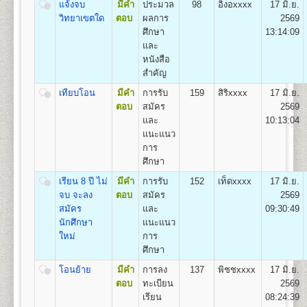
๔. คู่มือกรอกระเบียน
แจ้งจบ
มีคำ
ประมวล
98
อิงอxxxx
17 มิ.ย.
1
.
กลุ่มวิชาเอกการปกครอง (Plan A),
ประวัตินักศึกษาใหม่ (ม.ร.๒๕) สำ หรับแผ่นระบายให้ใส่
วิทยาเขตใด
ตอบ
ผลการ
2569
2. กลุ่มวิชาเอกความสัมพันธ์ระหว่างประเทศ (Plan B)
ไว้ในคู่มือ ม.ร. ๒๕
ศึกษา
13:14:09
3. และกลุ่มวิชาเอกการบริหารรัฐกิจ (Plan C)
๕. เอกสารอื่นๆ(ถ้ามี) กรณี
และ
มีการเปลี่ยนชื่อตัว-นามสกุล ให้เย็บติดคู่กับสำเนาวุฒิบัตร
หนังสือ
ทั้ง ๒ ฉบับด้วย
สำคัญ
คณะเศรษฐศาสตร์
- ตรวจหลักฐานการสมัค
เทียบโอน
มีคำ
การรับ
159
สิริxxxx
17 มิ.ย.
เปิดสอนระดับปริญญาตรี
หลักสูตร 4 ปี จำนวน 137
- ออกเลขรหัสประจำ ตัวผู
ตอบ
สมัคร
2569
หน่วยกิต
ห้องประชุมใหญ่
- แนะนำ การติดสติ๊กเกอร์
และ
10:13:04
ชื่อปริญญา
เศรษฐศาสตรบัณฑิต (ศ.บ.) Bachelor of
อาคารหอประชุม
- เลือกกระบวนวิชาลงทะเบ
แนะแนว
Economics (B.Econ.)
พ่อขุนรามคำแหงมหาราช
โดยดูกระบวนวิชาชั้นปีที
การ
เปิดสอน
6
สาขา
เศรษฐศาสตร์ทฤษฎีและเชิงปริมาณ
สมัครฯ
ศึกษา
เศรษฐศาสตร์ธุรกิจและอุตสาหกรรม เศรษฐศาสตร์การ
*(กรณีผู้ใช้ม.ร.๓๖, ม.ร.
เงินและการบริหารความเสี่ยง เศรษฐศาสตร์การคลังและ
เรียน 8 ปี ไม่
มีคำ
การรับ
152
เท็ดxxxx
17 มิ.ย.
ห้องศักดิ์ ผาสุขนิรันด์
- ชำระเงินค่าธรรมเนียม
การพัฒนา เศรษฐศาสตร์ระหว่างประเทศและโลกาภิวัตน์
จบ จะลง
ตอบ
สมัคร
2569
อาคารหอประชุมพ่อขุนรามคำแหง
(ดูรายละเอียดหน้า ๑๓ ข
และเศรษฐศาสตร์การเกษตร
สมัคร
และ
09:30:49
มหาราช
- จัดเก็บซองประวัตินักศึ
นักศึกษา
แนะแนว
เมื่อเสร็จสิ้นขั้นตอนการรับสมัครเป็นนักศึกษาใหม่แล้ว ผู้
ใหม่
การ
สมัครจะได้รับเอกสารกลับไป ดังนี้
ศึกษา
๑. ใบเสร็จรับเงินลงทะเบียนนักศึกษาใหม่
คณะสื่อสารมวลชน
โอนย้าย
มีคำ
การลง
137
พิชชxxxx
17 มิ.ย.
๒. ใบนัดรับบัตรประจำ ตัวนักศึกษา
เปิดสอนระดับปริญญาตรี
หลักสูตร 4 ปี จำนวน 144
ตอบ
ทะเบียน
2569
๓. หนังสือปฐมนิเทศนักศึกษา
หน่วยกิต
เรียน
08:24:39
ชื่อปริญญา
ศิลปศาสตรบัณฑิต (สื่อสารมวลชน) ศศ.บ.