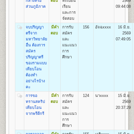
11
550
500
800
100
500
100
กลางหรือ
ตอบ
ทะเบียน
2569
เรียนเป็น Pre-Optometry ในช่วง 2 ปีแรก และเรียน
2,550
ส่วนภูมิภาค
เรียน
09:44:08
Optometry ในช่วง 4 ปีหลัง
และการ
12
600
500
800
100
500
100
2.หลักสูตร 4 ปี สำหรับผู้ที่จบการศึกษาระดับปริญญาตรี
2,600
จัดสอบ
เรียน Optometry ในหลักสูตร 4 ปี
13
650
500
800
100
500
100
ชื่อปริญญา
ทัศนมาตรศาสตรบัณฑิต (ทศ.บ.) Doctor of
จบปริญญา
มีคำ
การรับ
156
อัจฉxxxx
16 มิ.ย.
2,650
Optometry (O.D.)
ตรีจาก
ตอบ
สมัคร
2569
14
700
500
800
100
500
100
เปิดสอน
1
สาขาวิชา
คือ สาขาวิชาทัศนมาตรศาสตร์
มหาวิทยาลัย
และ
07:49:05
2,700
อื่น ต้องการ
แนะแนว
15
750
500
800
100
500
100
สมัคร
การ
2,750
คณะสาธารณสุขศาสตร์
ปริญญาตรี
ศึกษา
เปิดสอนระดับปริญญาตรี
หลักสูตร 4 ปี จำนวน
16
800
500
800
100
500
100
ของรามแบบ
2,800
135 หน่วยกิต
เทียบโอน
ชื่อปริญญา
สาธารณสุขศาสตรบัณฑิต (ส.บ.) Bachelor of
17
850
500
800
100
500
100
ต้องทำ
2,850
Health (B.P.H)
อย่างไรบ้าง
เปิดสอน 1
หลักสูตร
18
900
500
800
100
500
100
คะ
2,900
1.หลักสูตรสาธารณสุขศาสตรบัณฑิต สาขาวิชา
การขอ
มีคำ
การรับ
124
นาxxxx
15 มิ.ย.
สาธารณสุขชุมชน
19
950
500
800
100
500
100
2,950
ทรานสคริป
ตอบ
สมัคร
2569
เทียบโอน
และ
20:37:29
ส่วนกลาง (หัวหมาก) สำนักงานคณะสาธารณสุขศาสตร์
20
1,000
500
800
100
500
100
จากพรีดีกรี
แนะแนว
3,000
มหาวิทยาลัยรามคำแหง
การ
อาคารสุโขทัย ชั้น 13 แขวงหัวหมาก กรุงเทพฯ 10240
21
1,050
500
800
100
500
100
ศึกษา
3,050