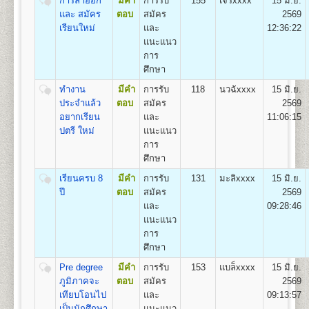
การลาออก
มีคำ
การรับ
155
เจริxxxx
15 มิ.ย.
22
1,100
500
800
100
500
100
3,100
และ สมัคร
ตอบ
สมัคร
2569
เรียนใหม่
และ
12:36:22
แนะแนว
หลักสูตรที่เปิดสอน (ปริญญาตรี ส่วนภูมิภาค)
การ
ศึกษา
มหาวิทยาลัยรามคำแหงเปิดสอนระดับปริญญาตรี ใน 4
คณะ/สาขาวิชาในส่วนภูมิภาค
ทำงาน
มีคำ
การรับ
118
นวฉัxxxx
15 มิ.ย.
ประจำแล้ว
ตอบ
สมัคร
2569
สาขาวิทยบริการเฉลิมพระเกียรต 23 จังหวัด 41 ศูนย์
อยากเรียน
และ
11:06:15
สอบ
ปตรี ใหม่
แนะแนว
คณะนิติศาสตร์
สาขาวิชานิติศาสตร์
การ
คณะบริหารธุรกิจ
สาขาวิชาการจัดการ
ศึกษา
คณะสื่อสารมวลชน
สาขาวิชานิเทศศาสตร์และ
สื่อดิจิทัล
เรียนครบ 8
มีคำ
การรับ
131
มะลิxxxx
15 มิ.ย.
คณะรัฐศาสตร์
กลุ่มวิชาเอก การบริหารรัฐกิจ
ปี
ตอบ
สมัคร
2569
http://www.regis.ru.ac.th/index.php/curriculum/2014-
และ
09:28:46
02-19-06-53-52
แนะแนว
การ
ศึกษา
Pre degree
มีคำ
การรับ
153
แบล็xxxx
15 มิ.ย.
ภูมิภาคจะ
ตอบ
สมัคร
2569
เทียบโอนไป
และ
09:13:57
เป็นนักศึกษา
แนะแนว