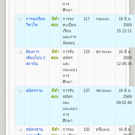
ถาวร
1.สาขาวิชาวิศวกรรมโยธา
การ
2.สาขาวิชาวิศวกรรมอุตสาหการ
ศึกษา
1
50
500
800
100
500
100
2,050
3.สาขาวิชาวิศวกรรมพลังงาน
การลงเรียน
มีคำ
การลง
117
กอxxxx
16 มิ.ย.
4.สาขาวิชาวิศวกรรมคอมพิวเตอร์
2
100
500
800
100
500
100
วิชาโท
ตอบ
ทะเบียน
2569
2,100
5.สาขาวิชาวิศวกรรมสิ่งแวดล้อม
เรียน
15:12:21
3
150
500
800
100
500
100
และการ
2,150
จัดสอบ
คณะศิลปกรรมศาสตร์
4
200
500
800
100
500
100
ต้องการ
มีคำ
การรับ
125
สุภาxxxx
16 มิ.ย.
2,200
เปิดสอนระดับปริญญาตรี
หลักสูตร 4 ปี 137-139
เทียบโอน 2
ตอบ
สมัคร
2569
หน่วยกิต
5
250
500
800
100
500
100
สถาบัน
และ
12:45:36
2,250
ชื่อปริญญา
ศิลปกรรมศาสตรบัณฑิต (ศป.บ) Bachelor of
แนะแนว
Fine and Applied Arts(B.F.A.)
6
300
500
800
100
500
100
การ
เปิดสอน
3
สาขาวิชา
2,300
ศึกษา
1.สาขาวิชานาฏกรรมไทย
7
350
500
800
100
500
100
2.สาขาวิชาดนตรีไทย
2,350
สมัครราม
มีคำ
การรับ
137
เซเวxxxx
16 มิ.ย.
3.สาขาวิชาดนตรีไทยสมัยนิยม
ตอบ
สมัคร
2569
8
400
500
800
100
500
100
2,400
และ
09:52:40
แนะแนว
9
450
500
800
100
500
100
คณะทัศนมาตรศาสตร์
2,450
การ
เปิดสอนระดับปริญญาตรี
หลักสูตร 6 ปี จำนวน 238
ศึกษา
10
500
500
800
100
500
100
หน่วยกิต
2,500
สมัครส่วน
มีคำ
การลง
132
หนึ่xxxx
16 มิ.ย.
1.หลักสูตร 6 ปี สำหรับผู้ที่จบมัธยมศึกษาปีที่ 6 โดยเริ่ม