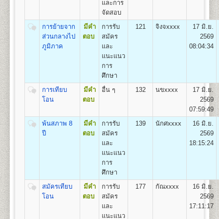
และการ
(สื่อสารมวลชน) Bachelor of Arts (Mass
จัดสอบ
Communication) B.A. (Mass Communication)
อัตราค่าธรรมเนียมการศึกษา ค่าลง
เปิดสอน
1
สาขาวิชา
คือ สาขาวิชาสื่อสารมวลชน
การย้ายจาก
มีคำ
การรับ
121
จิงจxxxx
17 มิ.ย.
ทะเบียนเรียนและค่าบำรุงการศึกษา
ส่วนกลางไป
ตอบ
สมัคร
2569
ภูมิภาค
และ
08:04:34
1. ค่าลงทะเบียนเรียนเป็นรายหน่วยกิตๆ ละ
แนะแนว
2. ค่าบัตรประจำตัวผู้เข้าศึกษา
คณะพัฒนาทรัพยากรมนุษย์
การ
3. ค่าธรรมเนียมแรกเข้าศึกษา
เปิดสอนระดับปริญญาตรี
หลักสูตร 4 ปี จำนวน 132
ศึกษา
4. ค่าขึ้นทะเบียนผู้เข้าศึกษา
หน่วยกิต
5. ค่าสมาชิกหนังสือพิมพ์ข่าวรามคำแหง
การเทียบ
มีคำ
อื่น ๆ
132
นขxxxx
17 มิ.ย.
ชื่อปริญญา
ศิลปศาสตรบัณฑิต(การพัฒนาทรัพยากร
6. ค่าบำรุงมหาวิทยาลัย ภาคปกติ
โอน
ตอบ
2569
มนุษย์) ศ.ศ.บ.(การพัฒนาทรัพยากรมนุษย์) Bachelor of
ค่าบำรุงมหาวิทยาลัย ภาคฤดูร้อน
07:59:49
Arts (Human Resourse Development) B.A. (Human
7. ค่าใบรับรองผลการศึกษา ชุดละ
Resourse Development)
พ้นสภาพ 8
มีคำ
การรับ
139
นักศxxxx
16 มิ.ย.
เปิดสอน
1
สาขาวิชา
คือ สาขาวิชาพัฒนาทรัพยากร
ปี
ตอบ
สมัคร
2569
มนุษย์
และ
18:15:24
แนะแนว
สูตรการชำระเงินสำหรับผู้เข้าศึกษาราย
การ
คณะวิศวกรรมศาสตร์
กระบวนวิชา (PRE-DEGREE)
ศึกษา
เปิดสอนระดับปริญญาตรี
หลักสูตร 4 ปี จำนวน 138 -148
ค่าทำ
หน่วยกิต
สมัครเทียบ
มีคำ
การรับ
177
กัณxxxx
16 มิ.ย.
ค่า
ค่าขึ้น
ค่า
ค่า
ค่า
บัตร
ชื่อปริญญา
โอน
วิศวกรรมศาสตรบัณฑิต (วศ.บ.) Bachelor of
ตอบ
สมัคร
2569
จำนวน
ธรรมเนียม
ทะเบียน
สมาชิก
รวม
หน่วยกิต
บำรุง
ประจำ
Engineering (B.Eng.)
และ
17:11:17
หน่วยกิต
แรกเข้า
เข้า
ข่าว
(บาท)
(บาท)
(บาท)
ตัว
เปิดสอน
5
สาขาวิชา
คือ
แนะแนว
ศึกษา
ศึกษา
รามฯ