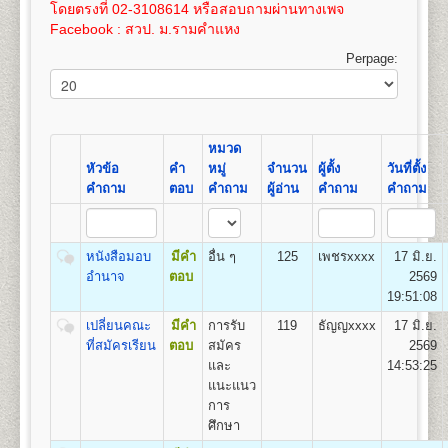
เปิดสอน
สาขาภูมิศาสตร์
100
3,575
โดยตรงที่ 02-3108614 หรือสอบถามผ่านทางเพจ
และให้ทำการชำระค่าเทียบโอนไว้ก่อน 100 บาท และ
เอกสารตามข้อ ๕-๖ แทรกอยู่ในระเบียบการฯ
Facebook : สวป. ม.รามคำแหง
หลังจากผลสอบที่รอเข้าระบบทรานสคริปท์แล้ว ให้ขอ
(ม.ร.๑) ให้ผู้สมัครกรอกและระบายให้ครบถ้วน เอกสาร
16
400
800
1,200
1,000
100
100
3,600
ทรานสคริปท์และไปดำเนินการเทียบโอนหน่วยกิตใน
ตามข้อ ๑-๔ ให้ถ่ายเอกสารขนาด A4 หรือถ่ายขนาด
Perpage:
ที่ทำการคณะที่ได้สมัครเข้าอีกครั้งหลังจากการรับ
21.5 x 35.3 ซม. เท่านั้น
17
425
800
1,200
1,000
100
คณะวิทยาศาสตร์
สมัครฯ
100
3,625
เปิดสอนระดับปริญญาตรี
หลักสูตร 4 ปี จำนวน 128-138
ค่าใช้จ่ายในการสมัครเป็นนักศึกษาใหม่
ดูรายละเอียด
18
450
800
1,200
1,000
100
หน่วยกิต
100
3,650
ได้โดย
คลิกที่นี
โดยค่าใช้จ่ายนี้ยังไม่รวมค่าเทียบโอน
ชื่อปริญญา
วิทยาศาสตรบัณฑิต (วท.บ.) Bachelor of
หมวด
ขั้นตอนการสมัครรายกระบวนวิชา (PRE-
หน่วยกิตในกรณีนี้ หน่วยกิตละ 50 บาท(ค่าเทียบโอน
19
475
800
1,200
1,000
100
Science (B.S.in…………….)
หัวข้อ
คำ
หมู่
จำนวน
ผู้ตั้ง
วันที่ตั้ง
100
3,675
DEGREE) ด้วยตนเอง
หน่วยกิตสามารถชำระได้ภายหลัง ภายใน 1 ปี นับจากวัน
เปิดสอน
14
สาขาวิชา
คณิตศาสตร์ สถิติศาสตร์ เคมี
คำถาม
ตอบ
คำถาม
ผู้อ่าน
คำถาม
คำถาม
ที่สมัครฯ)
20
500
800
1,200
1,000
100
ฟิสิกส์ ชีววิทยา วิทยาการคอมพิวเตอร์ การวิจัยดำเนิน
สถานที่รับสมัคร
อาคารหอประชุมพ่อขุนรามคำ แหง
100
3,700
งาน เทคโนโลยีวัสดุ เทคโนโลยีอาหาร เทคโนโลยี
มหาราช
หากมีข้อสงสัยเพิ่มเติมประการใดๆ ให้สอบถามได้ที่ หน่วย
21
525
800
1,200
1,000
100
อิเล็กทรอนิกส์ เทคโนโลยีชีวภาพ วิทยาศาสตร์สิ่ง
รายละเอียดแต่ละขั้นตอน
แนะแนวและประชาสัมพันธ์ (ห้องแนะแนว) อาคาร สวป.
๑. ใบสมัครและขึ้นทะ
100
3,725
หนังสือมอบ
มีคำ
อื่น ๆ
125
เพชรxxxx
17 มิ.ย.
แวดล้อม เทคโนโลยีการเกษตร และเทคโนโลยี
เบียนฯ (ม.ร.๒) ผู้เข้าศึกษาเป็นรายกระบวนวิชา (PRE -
ชั้น 4 โทรศัพท์ 02-310-8614
อำนาจ
ตอบ
2569
22
550
800
1,200
1,000
100
สารสนเทศ
DEGREE)
100
3,750
19:51:08
๒. สำเนาวุฒิบัตรจบระดับ
เปลี่ยนคณะ
มีคำ
การรับ
119
ธัญญxxxx
17 มิ.ย.
ชั้นมัธยมศึกษาตอนต้น (ม.๓) ขึ้นไป จำนวน ๒ ฉบับ
ที่สมัครเรียน
ตอบ
สมัคร
2569
คณะรัฐศาสตร์
(ไม่ให้ใช้สำเนาสมุดพก
และ
14:53:25
เปิดสอนระดับปริญญาตรี
หลักสูตร 4 ปี จำนวน
หรือหนังสือรับรองกำ ลังศึกษาอยู่มัธยมศึกษาตอนปลาย)
แนะแนว
126 หน่วยกิต
๓. สำเนาทะเบียนบ้าน
การ
ชื่อปริญญา
รัฐศาสตรบัณฑิต (ร.บ.) Bachelor of Political
จำนวน ๒ ฉบับ และสำเนาบัตรประจำตัวประชาชน
ศึกษา
Science (B.Pol.Sc.)
จำนวน ๓ ฉบับ
เปิดสอน
3
กลุ่มวิชาเอก