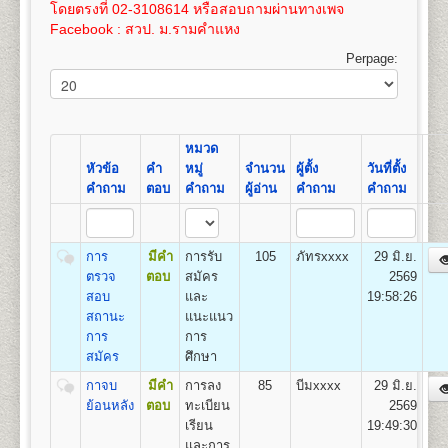
เปิดสอน
สาขาภูมิศาสตร์
100
3,575
โดยตรงที่ 02-3108614 หรือสอบถามผ่านทางเพจ
และให้ทำการชำระค่าเทียบโอนไว้ก่อน 100 บาท และ
เอกสารตามข้อ ๕-๖ แทรกอยู่ในระเบียบการฯ
Facebook : สวป. ม.รามคำแหง
หลังจากผลสอบที่รอเข้าระบบทรานสคริปท์แล้ว ให้ขอ
(ม.ร.๑) ให้ผู้สมัครกรอกและระบายให้ครบถ้วน เอกสาร
16
400
800
1,200
1,000
100
100
3,600
ทรานสคริปท์และไปดำเนินการเทียบโอนหน่วยกิตใน
ตามข้อ ๑-๔ ให้ถ่ายเอกสารขนาด A4 หรือถ่ายขนาด
Perpage:
ที่ทำการคณะที่ได้สมัครเข้าอีกครั้งหลังจากการรับ
21.5 x 35.3 ซม. เท่านั้น
17
425
800
1,200
1,000
100
คณะวิทยาศาสตร์
สมัครฯ
100
3,625
เปิดสอนระดับปริญญาตรี
หลักสูตร 4 ปี จำนวน 128-138
ค่าใช้จ่ายในการสมัครเป็นนักศึกษาใหม่
ดูรายละเอียด
18
450
800
1,200
1,000
100
หน่วยกิต
100
3,650
ได้โดย
คลิกที่นี
โดยค่าใช้จ่ายนี้ยังไม่รวมค่าเทียบโอน
ชื่อปริญญา
วิทยาศาสตรบัณฑิต (วท.บ.) Bachelor of
หมวด
ขั้นตอนการสมัครรายกระบวนวิชา (PRE-
หน่วยกิตในกรณีนี้ หน่วยกิตละ 50 บาท(ค่าเทียบโอน
19
475
800
1,200
1,000
100
Science (B.S.in…………….)
หัวข้อ
คำ
หมู่
จำนวน
ผู้ตั้ง
วันที่ตั้ง
100
3,675
DEGREE) ด้วยตนเอง
หน่วยกิตสามารถชำระได้ภายหลัง ภายใน 1 ปี นับจากวัน
เปิดสอน
14
สาขาวิชา
คณิตศาสตร์ สถิติศาสตร์ เคมี
คำถาม
ตอบ
คำถาม
ผู้อ่าน
คำถาม
คำถาม
ที่สมัครฯ)
20
500
800
1,200
1,000
100
ฟิสิกส์ ชีววิทยา วิทยาการคอมพิวเตอร์ การวิจัยดำเนิน
สถานที่รับสมัคร
อาคารหอประชุมพ่อขุนรามคำ แหง
100
3,700
งาน เทคโนโลยีวัสดุ เทคโนโลยีอาหาร เทคโนโลยี
มหาราช
หากมีข้อสงสัยเพิ่มเติมประการใดๆ ให้สอบถามได้ที่ หน่วย
21
525
800
1,200
1,000
100
อิเล็กทรอนิกส์ เทคโนโลยีชีวภาพ วิทยาศาสตร์สิ่ง
รายละเอียดแต่ละขั้นตอน
แนะแนวและประชาสัมพันธ์ (ห้องแนะแนว) อาคาร สวป.
๑. ใบสมัครและขึ้นทะ
100
3,725
การ
มีคำ
การรับ
105
ภัทรxxxx
29 มิ.ย.
แวดล้อม เทคโนโลยีการเกษตร และเทคโนโลยี
เบียนฯ (ม.ร.๒) ผู้เข้าศึกษาเป็นรายกระบวนวิชา (PRE -
ชั้น 4 โทรศัพท์ 02-310-8614
ตรวจ
ตอบ
สมัคร
2569
22
550
800
1,200
1,000
100
สารสนเทศ
DEGREE)
100
3,750
สอบ
และ
19:58:26
๒. สำเนาวุฒิบัตรจบระดับ
สถานะ
แนะแนว
ชั้นมัธยมศึกษาตอนต้น (ม.๓) ขึ้นไป จำนวน ๒ ฉบับ
การ
การ
คณะรัฐศาสตร์
(ไม่ให้ใช้สำเนาสมุดพก
สมัคร
ศึกษา
เปิดสอนระดับปริญญาตรี
หลักสูตร 4 ปี จำนวน
หรือหนังสือรับรองกำ ลังศึกษาอยู่มัธยมศึกษาตอนปลาย)
กาจบ
มีคำ
การลง
85
บีมxxxx
29 มิ.ย.
126 หน่วยกิต
๓. สำเนาทะเบียนบ้าน
ย้อนหลัง
ตอบ
ทะเบียน
2569
ชื่อปริญญา
รัฐศาสตรบัณฑิต (ร.บ.) Bachelor of Political
จำนวน ๒ ฉบับ และสำเนาบัตรประจำตัวประชาชน
เรียน
19:49:30
Science (B.Pol.Sc.)
จำนวน ๓ ฉบับ
และการ
เปิดสอน
3
กลุ่มวิชาเอก