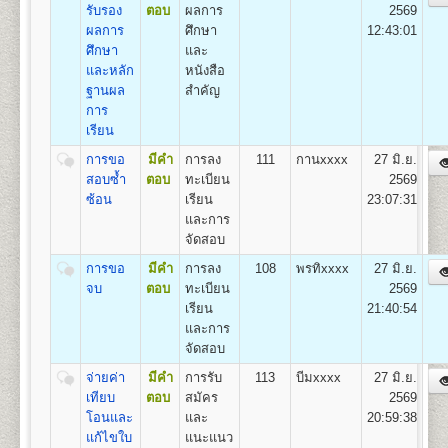
11
550
500
800
100
500
100
เรียนเป็น Pre-Optometry ในช่วง 2 ปีแรก และเรียน
รับรอง
ตอบ
ผลการ
2569
2,550
Optometry ในช่วง 4 ปีหลัง
ผลการ
ศึกษา
12:43:01
12
600
500
800
100
500
100
2.หลักสูตร 4 ปี สำหรับผู้ที่จบการศึกษาระดับปริญญาตรี
ศึกษา
และ
2,600
เรียน Optometry ในหลักสูตร 4 ปี
และหลัก
หนังสือ
13
650
500
800
100
500
100
ชื่อปริญญา
ทัศนมาตรศาสตรบัณฑิต (ทศ.บ.) Doctor of
ฐานผล
สำคัญ
2,650
Optometry (O.D.)
การ
14
700
500
800
100
500
100
เปิดสอน
1
สาขาวิชา
คือ สาขาวิชาทัศนมาตรศาสตร์
เรียน
2,700
การขอ
มีคำ
การลง
111
กานxxxx
27 มิ.ย.
15
750
500
800
100
500
100
2,750
สอบซ้ำ
ตอบ
ทะเบียน
2569
คณะสาธารณสุขศาสตร์
ซ้อน
เรียน
23:07:31
เปิดสอนระดับปริญญาตรี
หลักสูตร 4 ปี จำนวน
16
800
500
800
100
500
100
2,800
และการ
135 หน่วยกิต
จัดสอบ
ชื่อปริญญา
สาธารณสุขศาสตรบัณฑิต (ส.บ.) Bachelor of
17
850
500
800
100
500
100
2,850
Health (B.P.H)
การขอ
มีคำ
การลง
108
พรทิxxxx
27 มิ.ย.
เปิดสอน 1
หลักสูตร
18
900
500
800
100
500
100
จบ
ตอบ
ทะเบียน
2569
2,900
1.หลักสูตรสาธารณสุขศาสตรบัณฑิต สาขาวิชา
เรียน
21:40:54
สาธารณสุขชุมชน
และการ
19
950
500
800
100
500
100
2,950
จัดสอบ
ส่วนกลาง (หัวหมาก) สำนักงานคณะสาธารณสุขศาสตร์
20
1,000
500
800
100
500
100
จ่ายค่า
มีคำ
การรับ
113
บีมxxxx
27 มิ.ย.
3,000
มหาวิทยาลัยรามคำแหง
เทียบ
ตอบ
สมัคร
2569
อาคารสุโขทัย ชั้น 13 แขวงหัวหมาก กรุงเทพฯ 10240
21
1,050
500
800
100
500
100
โอนและ
และ
20:59:38
3,050
แก้ไขใบ
แนะแนว