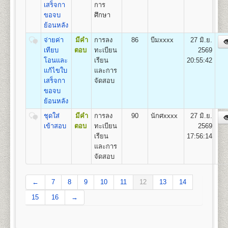
22
1,100
500
800
100
500
100
เสร็จกา
การ
3,100
ขอจบ
ศึกษา
ย้อนหลัง
หลักสูตรที่เปิดสอน (ปริญญาตรี ส่วนภูมิภาค)
จ่ายค่า
มีคำ
การลง
86
บีมxxxx
27 มิ.ย.
เทียบ
ตอบ
ทะเบียน
2569
มหาวิทยาลัยรามคำแหงเปิดสอนระดับปริญญาตรี ใน 4
โอนและ
เรียน
20:55:42
คณะ/สาขาวิชาในส่วนภูมิภาค
แก้ไขใบ
และการ
สาขาวิทยบริการเฉลิมพระเกียรต 23 จังหวัด 41 ศูนย์
เสร็จกา
จัดสอบ
สอบ
ขอจบ
คณะนิติศาสตร์
สาขาวิชานิติศาสตร์
ย้อนหลัง
คณะบริหารธุรกิจ
สาขาวิชาการจัดการ
ชุดใส่
มีคำ
การลง
90
นักศxxxx
27 มิ.ย.
คณะสื่อสารมวลชน
สาขาวิชานิเทศศาสตร์และ
เข้าสอบ
ตอบ
ทะเบียน
2569
สื่อดิจิทัล
เรียน
17:56:14
คณะรัฐศาสตร์
กลุ่มวิชาเอก การบริหารรัฐกิจ
และการ
http://www.regis.ru.ac.th/index.php/curriculum/2014-
จัดสอบ
02-19-06-53-52
←
7
8
9
10
11
12
13
14
15
16
→