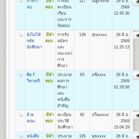
การกา
มีคำ
การลง
117
ณัฐภxxxx
29 มิ.ย.
ถาวร
1.สาขาวิชาวิศวกรรมโยธา
จบ
ตอบ
ทะเบียน
2569
2.สาขาวิชาวิศวกรรมอุตสาหการ
1
50
500
800
100
500
100
เรียน
12:45:36
2,050
3.สาขาวิชาวิศวกรรมพลังงาน
และการ
4.สาขาวิชาวิศวกรรมคอมพิวเตอร์
2
100
500
800
100
500
100
จัดสอบ
2,100
5.สาขาวิชาวิศวกรรมสิ่งแวดล้อม
ยังไม่ได้
มีคำ
การรับ
139
สุเมxxxx
29 มิ.ย.
3
150
500
800
100
500
100
2,150
รหัส
ตอบ
สมัคร
2569
นักศึกษา
และ
11:25:13
คณะศิลปกรรมศาสตร์
4
200
500
800
100
500
100
แนะแนว
2,200
เปิดสอนระดับปริญญาตรี
หลักสูตร 4 ปี 137-139
การ
หน่วยกิต
5
250
500
800
100
500
100
ศึกษา
2,250
ชื่อปริญญา
ศิลปกรรมศาสตรบัณฑิต (ศป.บ) Bachelor of
Fine and Applied Arts(B.F.A.)
ติด F
มีคำ
ประมวล
83
อชิxxxx
29 มิ.ย.
6
300
500
800
100
500
100
เปิดสอน
3
สาขาวิชา
2,300
วิชาเสรี
ตอบ
ผลการ
2569
1.สาขาวิชานาฏกรรมไทย
ศึกษา
01:28:08
7
350
500
800
100
500
100
2.สาขาวิชาดนตรีไทย
2,350
และ
3.สาขาวิชาดนตรีไทยสมัยนิยม
หนังสือ
8
400
500
800
100
500
100
2,400
สำคัญ
9
450
500
800
100
500
100
ย้าย
มีคำ
ทะเบียน
92
ปวีณxxxx
28 มิ.ย.
คณะทัศนมาตรศาสตร์
2,450
คณะ
ตอบ
ประวัติ
2569
เปิดสอนระดับปริญญาตรี
หลักสูตร 6 ปี จำนวน 238
10
500
500
800
100
500
100
นักศึกษา
15:04:29
หน่วยกิต
2,500
1.หลักสูตร 6 ปี สำหรับผู้ที่จบมัธยมศึกษาปีที่ 6 โดยเริ่ม
หนังสือ
มีคำ
ประมวล
105
พุธxxxx
28 มิ.ย.