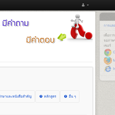
การแสดง
เพื่อก
จอภาพข
เซอร์
G
Mo
In
กษาและหนังสือสำคัญ
หลักสูตร
อื่น ๆ