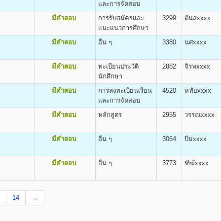
ิต
และการจัดสอบ
ง
ค่าธรรมเนียม
ค่าทำบัตร
ค่าขึ้นทะเบียน
e and Applied Arts(B.F.A.)
มีคำตอบ
การรับสมัครและ
3299
ต้นสxxxx
แรกเข้าศึกษา
ประจำตัวถาวร
เข้าศึกษา
แนะแนวการศึกษา
800
100
500
มีคำตอบ
อื่น ๆ
3380
นศxxxx
800
100
500
800
100
500
800
100
500
มีคำตอบ
ทะเบียนประวัติ
2882
จิรพxxxx
800
100
500
นักศึกษา
800
100
500
มีคำตอบ
การลงทะเบียนเรียน
4520
หทัยxxxx
ต
800
100
500
และการจัดสอบ
รียนเป็น Pre-Optometry ในช่วง 2 ปีแรก และเรียน Optometry ในช่วง 4 ปีหลัง
800
100
500
ียน Optometry ในหลักสูตร 4 ปี
มีคำตอบ
หลักสูตร
2955
วรรณxxxx
800
100
500
ometry (O.D.)
800
100
500
800
100
500
มีคำตอบ
อื่น ๆ
3064
บีมxxxx
800
100
500
800
100
500
มีคำตอบ
อื่น ๆ
3773
ฑิฆัxxxx
800
100
500
ต
800
100
500
alth (B.P.H)
800
100
500
14
→
800
100
500
ขชุมชน
800
100
500
800
100
500
ร์ มหาวิทยาลัยรามคำแหง