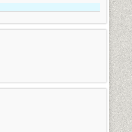
ร
(กรณีใช้ยศในการสมัคร)
รสนเทศศาสตร์และบรรณารักษ์ศาสตร์ ภาษาสเปน ภาษา
้เป็นนักศึกษาภาคปกติได้ โดยดำเนินการดังต่อไปนี้
คำแหง (หัวหมาก) ในวันและเวลาราชการ โดยใช้บัตรประจำ
ำแหงที่พ้นสภาพโดยที่ยังไม่สำเร็จการศึกษา หรือนัก
อกไปแล้ว)
าร (นักศึกษาที่ขาดการลงทะเบียนเรียนเกิน 2 ภาคปกติ
ละอุดมศึกษา
งนี้
าสมาชิกข่าว
รวม
เคยสอบผ่าน) โดยเตรียมหลักฐานการสมัคร และทำการสมัคร
รามฯ
(บาท)
100
3,225
100
3,250
กาศนียบัตร) จำนวน ๒ ฉบับ
สำหรับผู้ที่กำลังศึกษาอยู่ใน
100
3,275
อนต้น (ม.๓) เท่านั้น
น 1 มหาวิทยาลัยรามคำแหง 1 (หัวหมาก) ในวัน-เวลาราชการ
100
3,300
ดับมัธยมศึกษาตอนต้นขึ้นไปที่สำเร็จการศึกษาแล้ว ๒
100
3,325
ัครนักศึกษาใหม่ของทุกภาคการศึกษา
100
3,350
100
3,375
 ชั้น 1 มหาวิทยาลัยรามคำแหง 1 (หัวหมาก) ในวัน-เวลา
100
3,400
100
3,425
ินการในช่วงที่มหาวิทยาลัยเปิดรับสมัครนักศึกษาใหม่ของ
 และเกรดยังไม่เข้าระบบทรานสคริปท์ทั้งหมด ให้นักศึกษา
100
3,450
นโลยีอาหาร เทคโนโลยีอิเล็กทรอนิกส์ เทคโนโลยีชีวภาพ
ิปท์และไปดำเนินการเทียบโอนหน่วยกิตในที่ทำการคณะที่