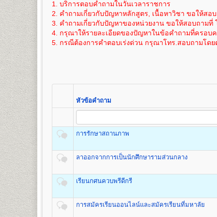
๖. แผ่นระบายระเบียนประวัตินักศึกษา (ม.ร.๒๕)
1. บริการตอบคำถามในวันเวลาราชการ
11
275
800
วิทยาศาสตร์สิ่งแวดล้อม เทคโนโลยีการเกษตร และเทค
ได้สมัครเข้าอีกครั้งหลังจากการรับสมัครฯ
ค่าใช้จ่ายในการสมัครเป็นนักศึกษาใหม่ภาคปกติ
ดูราย
เอกสารตามข้อ ๕-๖ แทรกอยู่ในระเบียบการฯ (ม.ร.๑) 
2. คำถามเกี่ยวกับปัญหาหลักสูตร, เนื้อหาวิชา ขอให้สอบ
12
300
800
ภายหลัง ภายใน 1 ปี นับจากวันที่สมัครฯ)
3. คำถามเกี่ยวกับปัญหาของหน่วยงาน ขอให้สอบถามที่ 
ค่าใช้จ่ายในการสมัครเป็นนักศึกษาใหม่
ดูรายละเอียดไ
13
325
800
4. กรุณาให้รายละเอียดของปัญหาในข้อคำถามที่ครอบคลุ
ภายใน 1 ปี นับจากวันที่สมัครฯ)
คณะรัฐศาสตร์
14
350
800
5. กรณีต้องการคำตอบเร่งด่วน กรุณาโทร.สอบถามโดยต
เปิดสอนระดับปริญญาตรี
หลักสูตร 4 ปี จำนวน 126 หน่วยกิ
15
375
800
หากมีข้อสงสัยเพิ่มเติมประการใดๆ ให้สอบถามได้ที่ หน่ว
ขั้นตอนการสมัครรายกระบวนวิชา (PRE-
ชื่อปริญญา
รัฐศาสตรบัณฑิต (ร.บ.) Bachelor of Political S
16
400
800
เปิดสอน
3
กลุ่มวิชาเอก
สถานที่รับสมัคร
17
อาคารหอประชุมพ่อขุนรามคำ แหงมห
425
800
1
.
กลุ่มวิชาเอกการปกครอง (Plan A),
รายละเอียดแต่ละขั้นตอน
๑. ใบสมัครและขึ้นทะเบียนฯ (
18
450
800
2. กลุ่มวิชาเอกความสัมพันธ์ระหว่างประเทศ (Plan B)
๒. สำเนาวุฒิบัตรจบระดับชั้นมัธยมศึกษาต
19
475
800
3. และกลุ่มวิชาเอกการบริหารรัฐกิจ (Plan C)
(ไม่ให้ใช้สำเนาสมุดพกหรือหนังสือรับรอ
20
500
800
หัวข้อคำถาม
๓. สำเนาทะเบียนบ้าน จำนวน ๒ ฉบับ และ
21
525
800
๔. คู่มือกรอกระเบียนประวัตินักศึกษาใหม่ (ม
22
550
800
คณะเศรษฐศาสตร์
๕. เอกสารอื่นๆ(ถ้ามี) กรณีมีการเปลี่ยนชื่อตัว
เปิดสอนระดับปริญญาตรี
หลักสูตร 4 ปี จำนวน 137 หน่วยก
การรักษาสถานภาพ
- ตรวจหลักฐา
ชื่อปริญญา
เศรษฐศาสตรบัณฑิต (ศ.บ.) Bachelor of Econo
- ออกเลขรหัสปร
เปิดสอน
6
สาขา
เศรษฐศาสตร์ทฤษฎีและเชิงปริมาณ เศรษ
ลาออกจากการเป็นนักศึกษารามส่วนกลาง
ห้องประชุมใหญ่
- แนะนำ การติด
ระหว่างประเทศและโลกาภิวัตน์ และเศรษฐศาสตร์การเกษ
อาคารหอประชุม
- เลือกกระบวนว
พ่อขุนรามคำแหงมหาราช
โดยดูกระบวนวิช
เรียนกศนควบพรีดีกรี
สมัครฯ
*(กรณีผู้ใช้ม.ร
คณะสื่อสารมวลชน
การสมัครเรียนออนไลน์และสมัครเรียนที่มหาลัย
เปิดสอนระดับปริญญาตรี
หลักสูตร 4 ปี จำนวน 144 หน่วยก
ห้องศักดิ์ ผาสุขนิรันด์
- ชำระเงินค่า