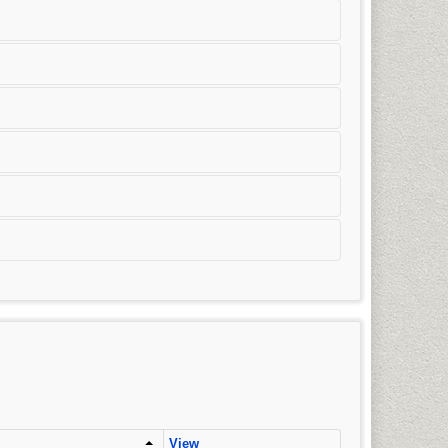
มวิชาการโฆษณาและประชาสัมพันธ์สมัยใหม่) การจัดการ
ริญญาตรี)
View