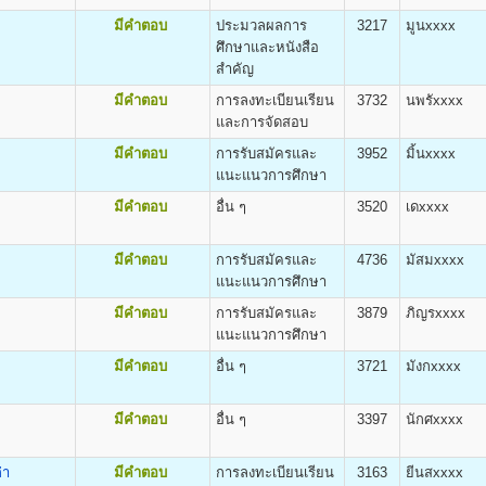
สารมวลชน) Bachelor of Arts (Mass Communication) B.A. (Mass Communicati
หน้า ๑๓ ของระเบียบการรับสมัครฯ)
มีคำตอบ
ประมวลผลการ
3217
มูนxxxx
ะวัตินักศึกษา
ศึกษาและหนังสือ
มัครจะได้รับเอกสารกลับไป ดังนี้
สำคัญ
มีคำตอบ
การลงทะเบียนเรียน
3732
นพรัxxxx
และการจัดสอบ
ิต
มีคำตอบ
การรับสมัครและ
3952
มิ้นxxxx
ศ.ศ.บ.(การพัฒนาทรัพยากรมนุษย์) Bachelor of Arts (Human Resourse Devel
แนะแนวการศึกษา
เรียนและค่าบำรุงการศึกษา
มีคำตอบ
อื่น ๆ
3520
เดxxxx
50 บาท
น่วยกิต
มีคำตอบ
การรับสมัครและ
4736
มัสมxxxx
100 บาท
gineering (B.Eng.)
แนะแนวการศึกษา
800 บาท
500 บาท
มีคำตอบ
การรับสมัครและ
3879
ภิญรxxxx
100 บาท
แนะแนวการศึกษา
500 บาท
มีคำตอบ
อื่น ๆ
3721
มังกxxxx
300 บาท
40 บาท
มีคำตอบ
อื่น ๆ
3397
นักศxxxx
่า
มีคำตอบ
การลงทะเบียนเรียน
3163
ยีนสxxxx
กระบวนวิชา (PRE-DEGREE)