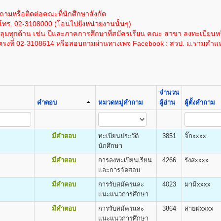
1,200
100
1,000
โนโลยีสารสนเทศ
ละเอียดได้โดย
คลิกที่นี
ซึ่งค่าใช้จ่ายนี้ยังไม่รวมค่าเทียบโอนหน่วยกิตในกรณีนี
ให้ผู้สมัครกรอกและระบายให้ครบถ้วน เอกสารตามข้อ ๑-๔ ให้ถ่ายเอกสารขนาด A4
ถามหรือติดต่อคณะที่นักศึกษาสังกัด
1,200
100
1,000
โทร. 02-3108000 (โอนไปยังหน่วยงานนั้นๆ)
ด้โดย
คลิกที่นี
โดยค่าใช้จ่ายนี้ยังไม่รวมค่าเทียบโอนหน่วยกิตในกรณีนี้ หน่วยก
1,200
100
1,000
มทุกด้าน เช่น ปีและภาคการศึกษาที่สมัครเรียน คณะ สาขา ลงทะเบียนหร
1,200
100
1,000
รงที่ 02-3108614 หรือสอบถามผ่านทางเพจ Facebook : สวป. ม.รามคำแ
ต
1,200
100
1,000
ยแนะแนวและประชาสัมพันธ์ (ห้องแนะแนว) อาคาร สวป. ชั้น 4 โทรศัพท์ 02-310-86
DEGREE) ด้วยตนเอง
cience (B.Pol.Sc.)
1,200
100
1,000
าราช
1,200
100
1,000
ม.ร.๒) ผู้เข้าศึกษาเป็นรายกระบวนวิชา (PRE - DEGREE)
1,200
100
1,000
อนต้น (ม.๓) ขึ้นไป จำนวน ๒ ฉบับ
1,200
100
1,000
จำนวน
งกำ ลังศึกษาอยู่มัธยมศึกษาตอนปลาย)
1,200
100
1,000
คำตอบ
หมวดหมู่คำถาม
ผู้อ่าน
ผู้ตั้งคำถาม
สำเนาบัตรประจำตัวประชาชน จำนวน ๓ ฉบับ
1,200
100
1,000
.ร.๒๕) สำ หรับแผ่นระบายให้ใส่ไว้ในคู่มือ ม.ร. ๒๕
1,200
100
1,000
-นามสกุล ให้เย็บติดคู่กับสำเนาวุฒิบัตรทั้ง ๒ ฉบับด้วย
ิต
มีคำตอบ
ทะเบียนประวัติ
3851
จิ๊กxxxx
นการสมัคร
mics (B.Econ.)
นักศึกษา
ะจำ ตัวผู้เข้าศึกษา
ฐศาสตร์ธุรกิจและอุตสาหกรรม เศรษฐศาสตร์การเงินและการบริหารความเสี่
มีคำตอบ
การลงทะเบียนเรียน
4266
รังสxxxx
สติ๊กเกอร์เลขรหัสประจำ ตัวผู้เข้าศึกษา
ตร
และการจัดสอบ
ิชาลงทะเบียนเฉพาะวิชาชั้นปีที่1 ในเอกสาร ม.ร.36/1
าชั้นปีที่1 ตามคณะที่เลือกเข้าศึกษา หน้า ๔-๕ ของระเบียบการรับ
มีคำตอบ
การรับสมัครและ
4023
มามีxxxx
แนะแนวการศึกษา
.๓๖, ม.ร.๓๗ ให้พบเจ้าหน้าที่เพื่อขอทำ การเลือกวิชาใน ม.ร.30)
มีคำตอบ
การรับสมัครและ
3864
สายฝxxxx
ิต
ธรรมเนียมและค่าลงทะเบียนเรียน
แนะแนวการศึกษา