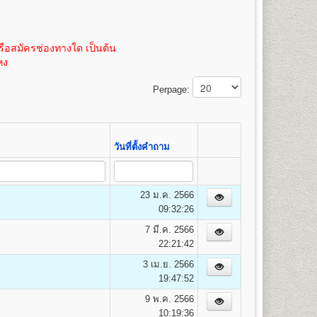
100
3,475
้ หน่วยกิตละ 50 บาท (ค่าเทียบโอนหน่วยกิตสามารถชำระได้
 หรือถ่ายขนาด 21.5 x 35.3 ซม. เท่านั้น
100
3,500
ิตละ 50 บาท(ค่าเทียบโอนหน่วยกิตสามารถชำระได้ภายหลัง
100
3,525
ือสมัครช่องทางใด เป็นต้น
100
3,550
หง
100
3,575
14
100
3,600
Perpage:
100
3,625
100
3,650
100
3,675
100
3,700
วันที่ตั้งคำถาม
100
3,725
100
3,750
23 ม.ค. 2566
09:32:26
ยง เศรษฐศาสตร์การคลังและการพัฒนา เศรษฐศาสตร์
7 มี.ค. 2566
22:21:42
3 เม.ย. 2566
19:47:52
9 พ.ค. 2566
10:19:36