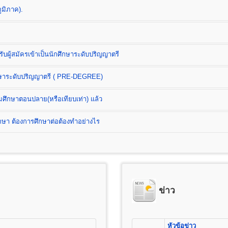
ูมิภาค).
บผู้สมัครเข้าเป็นนักศึกษาระดับปริญญาตรี
ต
ึกษาระดับปริญญาตรี ( PRE-DEGREE)
B.)
มศึกษาตอนปลาย(หรือเทียบเท่า) แล้ว
า ต้องการศึกษาต่อต้องทำอย่างไร
ess Administration) หลักสูตร 4 ปี
ดการ การเงินและการธนาคาร การตลาด การโฆษณาและการประชาสัมพันธ์ (กลุ่
ลจิสติกส์) การบริหารทรัพยากรมนุษย์ ธุรกิจระหว่างประเทศ และการท่องเที่ยว
) หลักสูตร 4 ปี จำนวน 132 หน่วยกิต
สมัครนักศึกษาใหม่
ข่าว
เรียน และค่าบำรุงการศึกษาชั้นปริญญาตรี
ารศึกษาชั้นมัธยมศึกษาตอนปลาย (ม.6) หรือเทียบเท่าขึ้นไป(ปวช, ปวส, ป
25 บาท
่อเตรียมศึกษาระดับปริญญาตรี ( PRE-DEGREE)
ต
อนต้น (ม.3) หรือเทียบเท่าขึ้นไป
100 บาท
หัวข้อข่าว