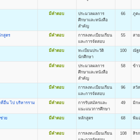
สารมวลชน) Bachelor of Arts (Mass Communication) B.A. (Mass Communicati
หน้า ๑๓ ของระเบียบการรับสมัครฯ)
ะวัตินักศึกษา
มีคำตอบ
ประมวลผลการ
66
ภูต
มัครจะได้รับเอกสารกลับไป ดังนี้
ศึกษาและหนังสือ
สำคัญ
ักสูตร
มีคำตอบ
การลงทะเบียนเรียน
55
สาย
ิต
และการจัดสอบ
ศ.ศ.บ.(การพัฒนาทรัพยากรมนุษย์) Bachelor of Arts (Human Resourse Devel
มีคำตอบ
ทะเบียนประวัติ
100
ณัฐ
นักศึกษา
เรียนและค่าบำรุงการศึกษา
มีคำตอบ
ประมวลผลการ
58
ข้า
50 บาท
ศึกษาและหนังสือ
น่วยกิต
100 บาท
สำคัญ
gineering (B.Eng.)
800 บาท
มีคำตอบ
การลงทะเบียนเรียน
96
สวั
500 บาท
และการจัดสอบ
100 บาท
500 บาท
่อื่น ไป บริหารราม
มีคำตอบ
การรับสมัครและ
49
มิก
300 บาท
แนะแนวการศึกษา
40 บาท
ช่วย
มีคำตอบ
หลักสูตร
68
พิม
มีคำตอบ
การลงทะเบียนเรียน
108
สิร
กระบวนวิชา (PRE-DEGREE)
และการจัดสอบ