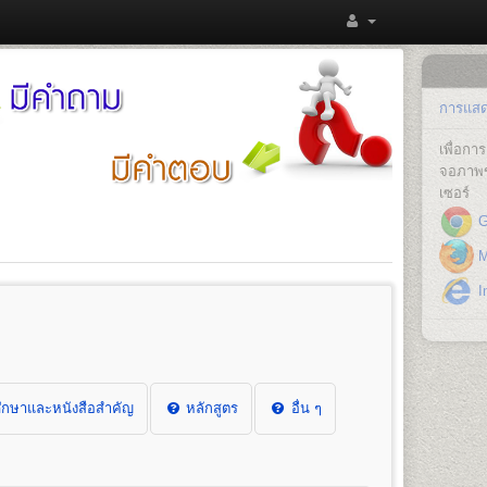
การแสดง
เพื่อก
จอภาพข
เซอร์
G
Mo
In
กษาและหนังสือสำคัญ
หลักสูตร
อื่น ๆ