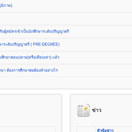
ูมิภาค).
บผู้สมัครเข้าเป็นนักศึกษาระดับปริญญาตรี
ต
ึกษาระดับปริญญาตรี ( PRE-DEGREE)
B.)
มศึกษาตอนปลาย(หรือเทียบเท่า) แล้ว
า ต้องการศึกษาต่อต้องทำอย่างไร
ess Administration) หลักสูตร 4 ปี
ดการ การเงินและการธนาคาร การตลาด การโฆษณาและการประชาสัมพันธ์ (กลุ่
ลจิสติกส์) การบริหารทรัพยากรมนุษย์ ธุรกิจระหว่างประเทศ และการท่องเที่ยว
) หลักสูตร 4 ปี จำนวน 132 หน่วยกิต
สมัครนักศึกษาใหม่
ข่าว
เรียน และค่าบำรุงการศึกษาชั้นปริญญาตรี
ารศึกษาชั้นมัธยมศึกษาตอนปลาย (ม.6) หรือเทียบเท่าขึ้นไป(ปวช, ปวส, ป
25 บาท
่อเตรียมศึกษาระดับปริญญาตรี ( PRE-DEGREE)
ต
อนต้น (ม.3) หรือเทียบเท่าขึ้นไป
100 บาท
หัวข้อข่าว