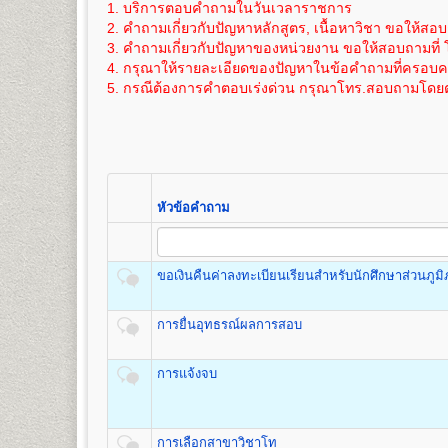
๖. แผ่นระบายระเบียนประวัตินักศึกษา (ม.ร.๒๕)
1. บริการตอบคำถามในวันเวลาราชการ
11
275
800
วิทยาศาสตร์สิ่งแวดล้อม เทคโนโลยีการเกษตร และเทค
ได้สมัครเข้าอีกครั้งหลังจากการรับสมัครฯ
ค่าใช้จ่ายในการสมัครเป็นนักศึกษาใหม่ภาคปกติ
ดูราย
เอกสารตามข้อ ๕-๖ แทรกอยู่ในระเบียบการฯ (ม.ร.๑) 
2. คำถามเกี่ยวกับปัญหาหลักสูตร, เนื้อหาวิชา ขอให้สอบ
12
300
800
ภายหลัง ภายใน 1 ปี นับจากวันที่สมัครฯ)
3. คำถามเกี่ยวกับปัญหาของหน่วยงาน ขอให้สอบถามที่ 
ค่าใช้จ่ายในการสมัครเป็นนักศึกษาใหม่
ดูรายละเอียดไ
13
325
800
4. กรุณาให้รายละเอียดของปัญหาในข้อคำถามที่ครอบคลุ
ภายใน 1 ปี นับจากวันที่สมัครฯ)
คณะรัฐศาสตร์
14
350
800
5. กรณีต้องการคำตอบเร่งด่วน กรุณาโทร.สอบถามโดยต
เปิดสอนระดับปริญญาตรี
หลักสูตร 4 ปี จำนวน 126 หน่วยกิ
15
375
800
หากมีข้อสงสัยเพิ่มเติมประการใดๆ ให้สอบถามได้ที่ หน่ว
ขั้นตอนการสมัครรายกระบวนวิชา (PRE-
ชื่อปริญญา
รัฐศาสตรบัณฑิต (ร.บ.) Bachelor of Political S
16
400
800
เปิดสอน
3
กลุ่มวิชาเอก
สถานที่รับสมัคร
17
อาคารหอประชุมพ่อขุนรามคำ แหงมห
425
800
1
.
กลุ่มวิชาเอกการปกครอง (Plan A),
รายละเอียดแต่ละขั้นตอน
๑. ใบสมัครและขึ้นทะเบียนฯ (
18
450
800
2. กลุ่มวิชาเอกความสัมพันธ์ระหว่างประเทศ (Plan B)
๒. สำเนาวุฒิบัตรจบระดับชั้นมัธยมศึกษาต
19
475
800
3. และกลุ่มวิชาเอกการบริหารรัฐกิจ (Plan C)
(ไม่ให้ใช้สำเนาสมุดพกหรือหนังสือรับรอ
20
500
800
หัวข้อคำถาม
๓. สำเนาทะเบียนบ้าน จำนวน ๒ ฉบับ และ
21
525
800
๔. คู่มือกรอกระเบียนประวัตินักศึกษาใหม่ (ม
22
550
800
คณะเศรษฐศาสตร์
๕. เอกสารอื่นๆ(ถ้ามี) กรณีมีการเปลี่ยนชื่อตัว
เปิดสอนระดับปริญญาตรี
หลักสูตร 4 ปี จำนวน 137 หน่วยก
ขอเงินคืนค่าลงทะเบียนเรียนสำหรับนักศึกษาส่วนภูม
- ตรวจหลักฐา
ชื่อปริญญา
เศรษฐศาสตรบัณฑิต (ศ.บ.) Bachelor of Econo
- ออกเลขรหัสปร
เปิดสอน
6
สาขา
เศรษฐศาสตร์ทฤษฎีและเชิงปริมาณ เศรษ
การยื่นอุทธรณ์ผลการสอบ
ห้องประชุมใหญ่
- แนะนำ การติด
ระหว่างประเทศและโลกาภิวัตน์ และเศรษฐศาสตร์การเกษ
อาคารหอประชุม
- เลือกกระบวนว
พ่อขุนรามคำแหงมหาราช
โดยดูกระบวนวิช
การแจ้งจบ
สมัครฯ
*(กรณีผู้ใช้ม.ร
คณะสื่อสารมวลชน
เปิดสอนระดับปริญญาตรี
หลักสูตร 4 ปี จำนวน 144 หน่วยก
ห้องศักดิ์ ผาสุขนิรันด์
- ชำระเงินค่า
การเลือกสาขาวิชาโท