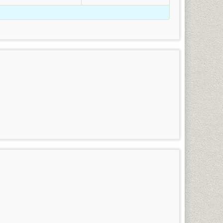
ร
(กรณีใช้ยศในการสมัคร)
รสนเทศศาสตร์และบรรณารักษ์ศาสตร์ ภาษาสเปน ภาษา
้เป็นนักศึกษาภาคปกติได้ โดยดำเนินการดังต่อไปนี้
คำแหง (หัวหมาก) ในวันและเวลาราชการ โดยใช้บัตรประจำ
ำแหงที่พ้นสภาพโดยที่ยังไม่สำเร็จการศึกษา หรือนัก
อกไปแล้ว)
าร (นักศึกษาที่ขาดการลงทะเบียนเรียนเกิน 2 ภาคปกติ
ละอุดมศึกษา
งนี้
าสมาชิกข่าว
รวม
เคยสอบผ่าน) โดยเตรียมหลักฐานการสมัคร และทำการสมัคร
รามฯ
(บาท)
100
3,225
100
3,250
กาศนียบัตร) จำนวน ๒ ฉบับ
สำหรับผู้ที่กำลังศึกษาอยู่ใน
100
3,275
อนต้น (ม.๓) เท่านั้น
น 1 มหาวิทยาลัยรามคำแหง 1 (หัวหมาก) ในวัน-เวลาราชการ
100
3,300
ดับมัธยมศึกษาตอนต้นขึ้นไปที่สำเร็จการศึกษาแล้ว ๒
100
3,325
ัครนักศึกษาใหม่ของทุกภาคการศึกษา
100
3,350
100
3,375
 ชั้น 1 มหาวิทยาลัยรามคำแหง 1 (หัวหมาก) ในวัน-เวลา
100
3,400
100
3,425
ินการในช่วงที่มหาวิทยาลัยเปิดรับสมัครนักศึกษาใหม่ของ
 และเกรดยังไม่เข้าระบบทรานสคริปท์ทั้งหมด ให้นักศึกษา
100
3,450
นโลยีอาหาร เทคโนโลยีอิเล็กทรอนิกส์ เทคโนโลยีชีวภาพ
ิปท์และไปดำเนินการเทียบโอนหน่วยกิตในที่ทำการคณะที่