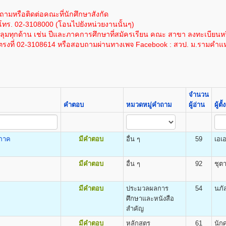
1,200
100
1,000
โนโลยีสารสนเทศ
ละเอียดได้โดย
คลิกที่นี
ซึ่งค่าใช้จ่ายนี้ยังไม่รวมค่าเทียบโอนหน่วยกิตในกรณีนี
ให้ผู้สมัครกรอกและระบายให้ครบถ้วน เอกสารตามข้อ ๑-๔ ให้ถ่ายเอกสารขนาด A4
ถามหรือติดต่อคณะที่นักศึกษาสังกัด
1,200
100
1,000
โทร. 02-3108000 (โอนไปยังหน่วยงานนั้นๆ)
ด้โดย
คลิกที่นี
โดยค่าใช้จ่ายนี้ยังไม่รวมค่าเทียบโอนหน่วยกิตในกรณีนี้ หน่วยก
1,200
100
1,000
มทุกด้าน เช่น ปีและภาคการศึกษาที่สมัครเรียน คณะ สาขา ลงทะเบียนหร
1,200
100
1,000
รงที่ 02-3108614 หรือสอบถามผ่านทางเพจ Facebook : สวป. ม.รามคำแ
ต
1,200
100
1,000
ยแนะแนวและประชาสัมพันธ์ (ห้องแนะแนว) อาคาร สวป. ชั้น 4 โทรศัพท์ 02-310-86
DEGREE) ด้วยตนเอง
cience (B.Pol.Sc.)
1,200
100
1,000
าราช
1,200
100
1,000
ม.ร.๒) ผู้เข้าศึกษาเป็นรายกระบวนวิชา (PRE - DEGREE)
1,200
100
1,000
อนต้น (ม.๓) ขึ้นไป จำนวน ๒ ฉบับ
1,200
100
1,000
จำนวน
งกำ ลังศึกษาอยู่มัธยมศึกษาตอนปลาย)
1,200
100
1,000
คำตอบ
หมวดหมู่คำถาม
ผู้อ่าน
ผู้ต
สำเนาบัตรประจำตัวประชาชน จำนวน ๓ ฉบับ
1,200
100
1,000
.ร.๒๕) สำ หรับแผ่นระบายให้ใส่ไว้ในคู่มือ ม.ร. ๒๕
1,200
100
1,000
-นามสกุล ให้เย็บติดคู่กับสำเนาวุฒิบัตรทั้ง ๒ ฉบับด้วย
ิต
ิภาค
มีคำตอบ
อื่น ๆ
59
เอเ
นการสมัคร
mics (B.Econ.)
ะจำ ตัวผู้เข้าศึกษา
ฐศาสตร์ธุรกิจและอุตสาหกรรม เศรษฐศาสตร์การเงินและการบริหารความเสี่
มีคำตอบ
อื่น ๆ
92
ชุต
สติ๊กเกอร์เลขรหัสประจำ ตัวผู้เข้าศึกษา
ตร
ิชาลงทะเบียนเฉพาะวิชาชั้นปีที่1 ในเอกสาร ม.ร.36/1
าชั้นปีที่1 ตามคณะที่เลือกเข้าศึกษา หน้า ๔-๕ ของระเบียบการรับ
มีคำตอบ
ประมวลผลการ
54
นภั
ศึกษาและหนังสือ
.๓๖, ม.ร.๓๗ ให้พบเจ้าหน้าที่เพื่อขอทำ การเลือกวิชาใน ม.ร.30)
สำคัญ
ิต
ธรรมเนียมและค่าลงทะเบียนเรียน
มีคำตอบ
หลักสูตร
61
นัก