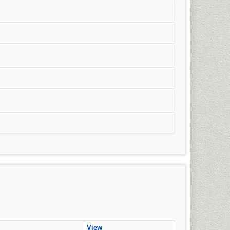
มวิชาการโฆษณาและประชาสัมพันธ์สมัยใหม่) การจัดการ
ริญญาตรี)
View