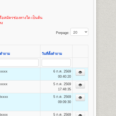
100
3,475
้ หน่วยกิตละ 50 บาท (ค่าเทียบโอนหน่วยกิตสามารถชำระได้
 หรือถ่ายขนาด 21.5 x 35.3 ซม. เท่านั้น
100
3,500
ิตละ 50 บาท(ค่าเทียบโอนหน่วยกิตสามารถชำระได้ภายหลัง
100
3,525
ือสมัครช่องทางใด เป็นต้น
100
3,550
หง
100
3,575
14
100
3,600
Perpage:
100
3,625
100
3,650
100
3,675
100
3,700
ั้งคำถาม
วันที่ตั้งคำถาม
100
3,725
100
3,750
อxxxx
6 ก.ค. 2569
00:40:20
ยง เศรษฐศาสตร์การคลังและการพัฒนา เศรษฐศาสตร์
าxxxx
5 ก.ค. 2569
17:48:35
สxxxx
5 ก.ค. 2569
09:09:30
ศxxxx
5 ก.ค. 2569