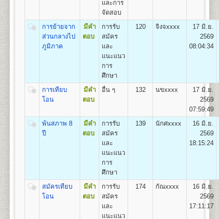
และการ
(สื่อสารมวลชน) Bachelor of Arts (Mass
จัดสอบ
Communication) B.A. (Mass Communication)
อัตราค่าธรรมเนียมการศึกษา ค่าลง
เปิดสอน
1
สาขาวิชา
คือ สาขาวิชาสื่อสารมวลชน
การย้ายจาก
มีคำ
การรับ
120
จิงจxxxx
17 มิ.ย.
ทะเบียนเรียนและค่าบำรุงการศึกษา
ส่วนกลางไป
ตอบ
สมัคร
2569
ภูมิภาค
และ
08:04:34
1. ค่าลงทะเบียนเรียนเป็นรายหน่วยกิตๆ ละ
แนะแนว
2. ค่าบัตรประจำตัวผู้เข้าศึกษา
คณะพัฒนาทรัพยากรมนุษย์
การ
3. ค่าธรรมเนียมแรกเข้าศึกษา
เปิดสอนระดับปริญญาตรี
หลักสูตร 4 ปี จำนวน 132
ศึกษา
4. ค่าขึ้นทะเบียนผู้เข้าศึกษา
หน่วยกิต
5. ค่าสมาชิกหนังสือพิมพ์ข่าวรามคำแหง
การเทียบ
มีคำ
อื่น ๆ
132
นขxxxx
17 มิ.ย.
ชื่อปริญญา
ศิลปศาสตรบัณฑิต(การพัฒนาทรัพยากร
6. ค่าบำรุงมหาวิทยาลัย ภาคปกติ
โอน
ตอบ
2569
มนุษย์) ศ.ศ.บ.(การพัฒนาทรัพยากรมนุษย์) Bachelor of
ค่าบำรุงมหาวิทยาลัย ภาคฤดูร้อน
07:59:49
Arts (Human Resourse Development) B.A. (Human
7. ค่าใบรับรองผลการศึกษา ชุดละ
Resourse Development)
พ้นสภาพ 8
มีคำ
การรับ
139
นักศxxxx
16 มิ.ย.
เปิดสอน
1
สาขาวิชา
คือ สาขาวิชาพัฒนาทรัพยากร
ปี
ตอบ
สมัคร
2569
มนุษย์
และ
18:15:24
แนะแนว
สูตรการชำระเงินสำหรับผู้เข้าศึกษาราย
การ
คณะวิศวกรรมศาสตร์
กระบวนวิชา (PRE-DEGREE)
ศึกษา
เปิดสอนระดับปริญญาตรี
หลักสูตร 4 ปี จำนวน 138 -148
ค่าทำ
หน่วยกิต
สมัครเทียบ
มีคำ
การรับ
174
กัณxxxx
16 มิ.ย.
ค่า
ค่าขึ้น
ค่า
ค่า
ค่า
บัตร
ชื่อปริญญา
โอน
วิศวกรรมศาสตรบัณฑิต (วศ.บ.) Bachelor of
ตอบ
สมัคร
2569
จำนวน
ธรรมเนียม
ทะเบียน
สมาชิก
รวม
หน่วยกิต
บำรุง
ประจำ
Engineering (B.Eng.)
และ
17:11:17
หน่วยกิต
แรกเข้า
เข้า
ข่าว
(บาท)
(บาท)
(บาท)
ตัว
เปิดสอน
5
สาขาวิชา
คือ
แนะแนว
ศึกษา
ศึกษา
รามฯ