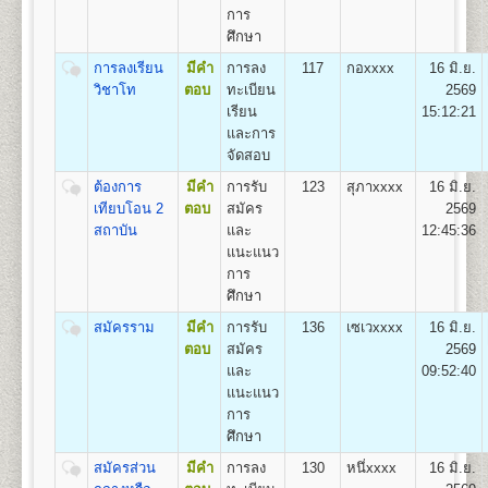
ถาวร
1.สาขาวิชาวิศวกรรมโยธา
การ
2.สาขาวิชาวิศวกรรมอุตสาหการ
ศึกษา
1
50
500
800
100
500
100
2,050
3.สาขาวิชาวิศวกรรมพลังงาน
การลงเรียน
มีคำ
การลง
117
กอxxxx
16 มิ.ย.
4.สาขาวิชาวิศวกรรมคอมพิวเตอร์
2
100
500
800
100
500
100
วิชาโท
ตอบ
ทะเบียน
2569
2,100
5.สาขาวิชาวิศวกรรมสิ่งแวดล้อม
เรียน
15:12:21
3
150
500
800
100
500
100
และการ
2,150
จัดสอบ
คณะศิลปกรรมศาสตร์
4
200
500
800
100
500
100
ต้องการ
มีคำ
การรับ
123
สุภาxxxx
16 มิ.ย.
2,200
เปิดสอนระดับปริญญาตรี
หลักสูตร 4 ปี 137-139
เทียบโอน 2
ตอบ
สมัคร
2569
หน่วยกิต
5
250
500
800
100
500
100
สถาบัน
และ
12:45:36
2,250
ชื่อปริญญา
ศิลปกรรมศาสตรบัณฑิต (ศป.บ) Bachelor of
แนะแนว
Fine and Applied Arts(B.F.A.)
6
300
500
800
100
500
100
การ
เปิดสอน
3
สาขาวิชา
2,300
ศึกษา
1.สาขาวิชานาฏกรรมไทย
7
350
500
800
100
500
100
2.สาขาวิชาดนตรีไทย
2,350
สมัครราม
มีคำ
การรับ
136
เซเวxxxx
16 มิ.ย.
3.สาขาวิชาดนตรีไทยสมัยนิยม
ตอบ
สมัคร
2569
8
400
500
800
100
500
100
2,400
และ
09:52:40
แนะแนว
9
450
500
800
100
500
100
คณะทัศนมาตรศาสตร์
2,450
การ
เปิดสอนระดับปริญญาตรี
หลักสูตร 6 ปี จำนวน 238
ศึกษา
10
500
500
800
100
500
100
หน่วยกิต
2,500
สมัครส่วน
มีคำ
การลง
130
หนึ่xxxx
16 มิ.ย.
1.หลักสูตร 6 ปี สำหรับผู้ที่จบมัธยมศึกษาปีที่ 6 โดยเริ่ม