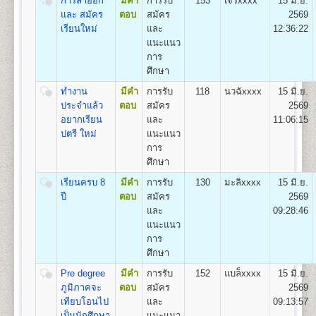
การลาออก
มีคำ
การรับ
153
เจริxxxx
15 มิ.ย.
22
1,100
500
800
100
500
100
3,100
และ สมัคร
ตอบ
สมัคร
2569
เรียนใหม่
และ
12:36:22
แนะแนว
หลักสูตรที่เปิดสอน (ปริญญาตรี ส่วนภูมิภาค)
การ
ศึกษา
มหาวิทยาลัยรามคำแหงเปิดสอนระดับปริญญาตรี ใน 4
คณะ/สาขาวิชาในส่วนภูมิภาค
ทำงาน
มีคำ
การรับ
118
นวฉัxxxx
15 มิ.ย.
ประจำแล้ว
ตอบ
สมัคร
2569
สาขาวิทยบริการเฉลิมพระเกียรต 23 จังหวัด 41 ศูนย์
อยากเรียน
และ
11:06:15
สอบ
ปตรี ใหม่
แนะแนว
คณะนิติศาสตร์
สาขาวิชานิติศาสตร์
การ
คณะบริหารธุรกิจ
สาขาวิชาการจัดการ
ศึกษา
คณะสื่อสารมวลชน
สาขาวิชานิเทศศาสตร์และ
สื่อดิจิทัล
เรียนครบ 8
มีคำ
การรับ
130
มะลิxxxx
15 มิ.ย.
คณะรัฐศาสตร์
กลุ่มวิชาเอก การบริหารรัฐกิจ
ปี
ตอบ
สมัคร
2569
http://www.regis.ru.ac.th/index.php/curriculum/2014-
และ
09:28:46
02-19-06-53-52
แนะแนว
การ
ศึกษา
Pre degree
มีคำ
การรับ
152
แบล็xxxx
15 มิ.ย.
ภูมิภาคจะ
ตอบ
สมัคร
2569
เทียบโอนไป
และ
09:13:57
เป็นนักศึกษา
แนะแนว