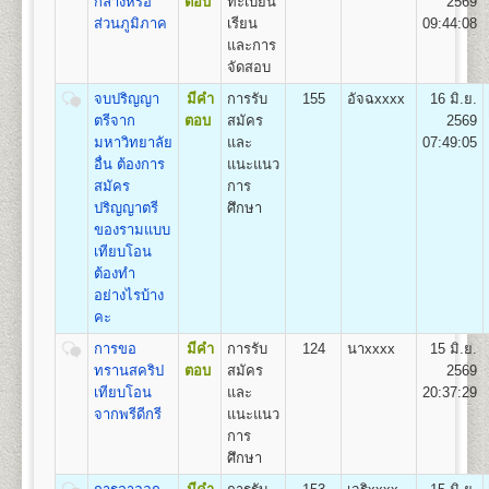
11
550
500
800
100
500
100
กลางหรือ
ตอบ
ทะเบียน
2569
เรียนเป็น Pre-Optometry ในช่วง 2 ปีแรก และเรียน
2,550
ส่วนภูมิภาค
เรียน
09:44:08
Optometry ในช่วง 4 ปีหลัง
และการ
12
600
500
800
100
500
100
2.หลักสูตร 4 ปี สำหรับผู้ที่จบการศึกษาระดับปริญญาตรี
2,600
จัดสอบ
เรียน Optometry ในหลักสูตร 4 ปี
13
650
500
800
100
500
100
ชื่อปริญญา
ทัศนมาตรศาสตรบัณฑิต (ทศ.บ.) Doctor of
จบปริญญา
มีคำ
การรับ
155
อัจฉxxxx
16 มิ.ย.
2,650
Optometry (O.D.)
ตรีจาก
ตอบ
สมัคร
2569
14
700
500
800
100
500
100
เปิดสอน
1
สาขาวิชา
คือ สาขาวิชาทัศนมาตรศาสตร์
มหาวิทยาลัย
และ
07:49:05
2,700
อื่น ต้องการ
แนะแนว
15
750
500
800
100
500
100
สมัคร
การ
2,750
คณะสาธารณสุขศาสตร์
ปริญญาตรี
ศึกษา
เปิดสอนระดับปริญญาตรี
หลักสูตร 4 ปี จำนวน
16
800
500
800
100
500
100
ของรามแบบ
2,800
135 หน่วยกิต
เทียบโอน
ชื่อปริญญา
สาธารณสุขศาสตรบัณฑิต (ส.บ.) Bachelor of
17
850
500
800
100
500
100
ต้องทำ
2,850
Health (B.P.H)
อย่างไรบ้าง
เปิดสอน 1
หลักสูตร
18
900
500
800
100
500
100
คะ
2,900
1.หลักสูตรสาธารณสุขศาสตรบัณฑิต สาขาวิชา
การขอ
มีคำ
การรับ
124
นาxxxx
15 มิ.ย.
สาธารณสุขชุมชน
19
950
500
800
100
500
100
2,950
ทรานสคริป
ตอบ
สมัคร
2569
เทียบโอน
และ
20:37:29
ส่วนกลาง (หัวหมาก) สำนักงานคณะสาธารณสุขศาสตร์
20
1,000
500
800
100
500
100
จากพรีดีกรี
แนะแนว
3,000
มหาวิทยาลัยรามคำแหง
การ
อาคารสุโขทัย ชั้น 13 แขวงหัวหมาก กรุงเทพฯ 10240
21
1,050
500
800
100
500
100
ศึกษา
3,050