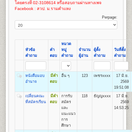
เปิดสอน
สาขาภูมิศาสตร์
100
3,575
โดยตรงที่ 02-3108614 หรือสอบถามผ่านทางเพจ
และให้ทำการชำระค่าเทียบโอนไว้ก่อน 100 บาท และ
เอกสารตามข้อ ๕-๖ แทรกอยู่ในระเบียบการฯ
Facebook : สวป. ม.รามคำแหง
หลังจากผลสอบที่รอเข้าระบบทรานสคริปท์แล้ว ให้ขอ
(ม.ร.๑) ให้ผู้สมัครกรอกและระบายให้ครบถ้วน เอกสาร
16
400
800
1,200
1,000
100
100
3,600
ทรานสคริปท์และไปดำเนินการเทียบโอนหน่วยกิตใน
ตามข้อ ๑-๔ ให้ถ่ายเอกสารขนาด A4 หรือถ่ายขนาด
Perpage:
ที่ทำการคณะที่ได้สมัครเข้าอีกครั้งหลังจากการรับ
21.5 x 35.3 ซม. เท่านั้น
17
425
800
1,200
1,000
100
คณะวิทยาศาสตร์
สมัครฯ
100
3,625
เปิดสอนระดับปริญญาตรี
หลักสูตร 4 ปี จำนวน 128-138
ค่าใช้จ่ายในการสมัครเป็นนักศึกษาใหม่
ดูรายละเอียด
18
450
800
1,200
1,000
100
หน่วยกิต
100
3,650
ได้โดย
คลิกที่นี
โดยค่าใช้จ่ายนี้ยังไม่รวมค่าเทียบโอน
ชื่อปริญญา
วิทยาศาสตรบัณฑิต (วท.บ.) Bachelor of
หมวด
ขั้นตอนการสมัครรายกระบวนวิชา (PRE-
หน่วยกิตในกรณีนี้ หน่วยกิตละ 50 บาท(ค่าเทียบโอน
19
475
800
1,200
1,000
100
Science (B.S.in…………….)
หัวข้อ
คำ
หมู่
จำนวน
ผู้ตั้ง
วันที่ตั้ง
100
3,675
DEGREE) ด้วยตนเอง
หน่วยกิตสามารถชำระได้ภายหลัง ภายใน 1 ปี นับจากวัน
เปิดสอน
14
สาขาวิชา
คณิตศาสตร์ สถิติศาสตร์ เคมี
คำถาม
ตอบ
คำถาม
ผู้อ่าน
คำถาม
คำถาม
ที่สมัครฯ)
20
500
800
1,200
1,000
100
ฟิสิกส์ ชีววิทยา วิทยาการคอมพิวเตอร์ การวิจัยดำเนิน
สถานที่รับสมัคร
อาคารหอประชุมพ่อขุนรามคำ แหง
100
3,700
งาน เทคโนโลยีวัสดุ เทคโนโลยีอาหาร เทคโนโลยี
มหาราช
หากมีข้อสงสัยเพิ่มเติมประการใดๆ ให้สอบถามได้ที่ หน่วย
21
525
800
1,200
1,000
100
อิเล็กทรอนิกส์ เทคโนโลยีชีวภาพ วิทยาศาสตร์สิ่ง
รายละเอียดแต่ละขั้นตอน
แนะแนวและประชาสัมพันธ์ (ห้องแนะแนว) อาคาร สวป.
๑. ใบสมัครและขึ้นทะ
100
3,725
หนังสือมอบ
มีคำ
อื่น ๆ
123
เพชรxxxx
17 มิ.ย.
แวดล้อม เทคโนโลยีการเกษตร และเทคโนโลยี
เบียนฯ (ม.ร.๒) ผู้เข้าศึกษาเป็นรายกระบวนวิชา (PRE -
ชั้น 4 โทรศัพท์ 02-310-8614
อำนาจ
ตอบ
2569
22
550
800
1,200
1,000
100
สารสนเทศ
DEGREE)
100
3,750
19:51:08
๒. สำเนาวุฒิบัตรจบระดับ
เปลี่ยนคณะ
มีคำ
การรับ
118
ธัญญxxxx
17 มิ.ย.
ชั้นมัธยมศึกษาตอนต้น (ม.๓) ขึ้นไป จำนวน ๒ ฉบับ
ที่สมัครเรียน
ตอบ
สมัคร
2569
คณะรัฐศาสตร์
(ไม่ให้ใช้สำเนาสมุดพก
และ
14:53:25
เปิดสอนระดับปริญญาตรี
หลักสูตร 4 ปี จำนวน
หรือหนังสือรับรองกำ ลังศึกษาอยู่มัธยมศึกษาตอนปลาย)
แนะแนว
126 หน่วยกิต
๓. สำเนาทะเบียนบ้าน
การ
ชื่อปริญญา
รัฐศาสตรบัณฑิต (ร.บ.) Bachelor of Political
จำนวน ๒ ฉบับ และสำเนาบัตรประจำตัวประชาชน
ศึกษา
Science (B.Pol.Sc.)
จำนวน ๓ ฉบับ
เปิดสอน
3
กลุ่มวิชาเอก