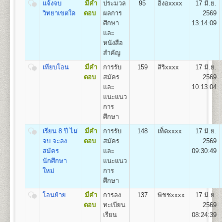
๔. คู่มือกรอกระเบียน
แจ้งจบ
มีคำ
ประมวล
95
อิงอxxxx
17 มิ.ย.
1
.
กลุ่มวิชาเอกการปกครอง (Plan A),
ประวัตินักศึกษาใหม่ (ม.ร.๒๕) สำ หรับแผ่นระบายให้ใส่
วิทยาเขตใด
ตอบ
ผลการ
2569
2. กลุ่มวิชาเอกความสัมพันธ์ระหว่างประเทศ (Plan B)
ไว้ในคู่มือ ม.ร. ๒๕
ศึกษา
13:14:09
3. และกลุ่มวิชาเอกการบริหารรัฐกิจ (Plan C)
๕. เอกสารอื่นๆ(ถ้ามี) กรณี
และ
มีการเปลี่ยนชื่อตัว-นามสกุล ให้เย็บติดคู่กับสำเนาวุฒิบัตร
หนังสือ
ทั้ง ๒ ฉบับด้วย
สำคัญ
คณะเศรษฐศาสตร์
- ตรวจหลักฐานการสมัค
เทียบโอน
มีคำ
การรับ
159
สิริxxxx
17 มิ.ย.
เปิดสอนระดับปริญญาตรี
หลักสูตร 4 ปี จำนวน 137
- ออกเลขรหัสประจำ ตัวผู
ตอบ
สมัคร
2569
หน่วยกิต
ห้องประชุมใหญ่
- แนะนำ การติดสติ๊กเกอร์
และ
10:13:04
ชื่อปริญญา
เศรษฐศาสตรบัณฑิต (ศ.บ.) Bachelor of
อาคารหอประชุม
- เลือกกระบวนวิชาลงทะเบ
แนะแนว
Economics (B.Econ.)
พ่อขุนรามคำแหงมหาราช
โดยดูกระบวนวิชาชั้นปีที
การ
เปิดสอน
6
สาขา
เศรษฐศาสตร์ทฤษฎีและเชิงปริมาณ
สมัครฯ
ศึกษา
เศรษฐศาสตร์ธุรกิจและอุตสาหกรรม เศรษฐศาสตร์การ
*(กรณีผู้ใช้ม.ร.๓๖, ม.ร.
เงินและการบริหารความเสี่ยง เศรษฐศาสตร์การคลังและ
เรียน 8 ปี ไม่
มีคำ
การรับ
148
เท็ดxxxx
17 มิ.ย.
ห้องศักดิ์ ผาสุขนิรันด์
- ชำระเงินค่าธรรมเนียม
การพัฒนา เศรษฐศาสตร์ระหว่างประเทศและโลกาภิวัตน์
จบ จะลง
ตอบ
สมัคร
2569
อาคารหอประชุมพ่อขุนรามคำแหง
(ดูรายละเอียดหน้า ๑๓ ข
และเศรษฐศาสตร์การเกษตร
สมัคร
และ
09:30:49
มหาราช
- จัดเก็บซองประวัตินักศึ
นักศึกษา
แนะแนว
เมื่อเสร็จสิ้นขั้นตอนการรับสมัครเป็นนักศึกษาใหม่แล้ว ผู้
ใหม่
การ
สมัครจะได้รับเอกสารกลับไป ดังนี้
ศึกษา
๑. ใบเสร็จรับเงินลงทะเบียนนักศึกษาใหม่
คณะสื่อสารมวลชน
โอนย้าย
มีคำ
การลง
137
พิชชxxxx
17 มิ.ย.
๒. ใบนัดรับบัตรประจำ ตัวนักศึกษา
เปิดสอนระดับปริญญาตรี
หลักสูตร 4 ปี จำนวน 144
ตอบ
ทะเบียน
2569
๓. หนังสือปฐมนิเทศนักศึกษา
หน่วยกิต
เรียน
08:24:39
ชื่อปริญญา
ศิลปศาสตรบัณฑิต (สื่อสารมวลชน) ศศ.บ.