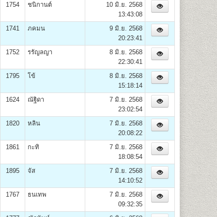
1754
ชนิกานต์
10 มิ.ย. 2568
13:43:08
1741
ภคมน
9 มิ.ย. 2568
20:23:41
1752
รรัญลญา
8 มิ.ย. 2568
22:30:41
1795
โข้
8 มิ.ย. 2568
15:18:14
1624
ณัฐิดา
7 มิ.ย. 2568
23:02:54
1820
หลิน
7 มิ.ย. 2568
20:08:22
1861
กะทิ
7 มิ.ย. 2568
18:08:54
1895
จัส
7 มิ.ย. 2568
14:10:52
1767
ธนเทพ
7 มิ.ย. 2568
09:32:35