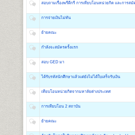
สอบถามเรื่องพรีดีกรี การเทียบโอนหน่วยกิต และการสมั
การจ่ายเงินไม่ทัน
ย้ายคณะ
กำลังจะสมัครครั้งแรก
สอบ GED มา
ได้รับรหัสนักศึกษาแล้วแต่ยังไม่ได้ใบเสร็จรับเงิน
เทียบโอนหน่วยกิตจากมหาลัยต่างประเทศ
การเทียบโอน 2 สถาบัน
ย้ายคณะ