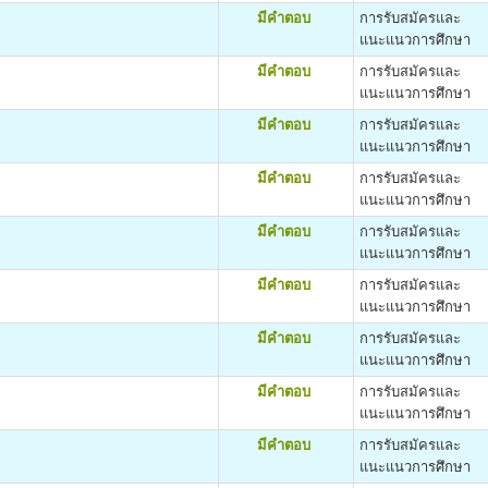
มีคำตอบ
การรับสมัครและ
แนะแนวการศึกษา
มีคำตอบ
การรับสมัครและ
แนะแนวการศึกษา
มีคำตอบ
การรับสมัครและ
แนะแนวการศึกษา
มีคำตอบ
การรับสมัครและ
แนะแนวการศึกษา
มีคำตอบ
การรับสมัครและ
แนะแนวการศึกษา
มีคำตอบ
การรับสมัครและ
แนะแนวการศึกษา
มีคำตอบ
การรับสมัครและ
แนะแนวการศึกษา
มีคำตอบ
การรับสมัครและ
แนะแนวการศึกษา
มีคำตอบ
การรับสมัครและ
แนะแนวการศึกษา