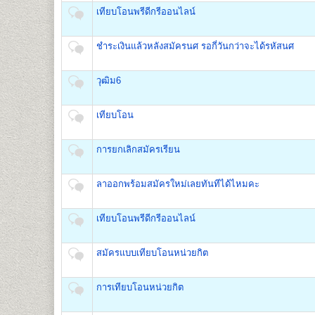
เทียบโอนพรีดีกรีออนไลน์
ชำระเงินแล้วหลังสมัครนศ รอกี่วันกว่าจะได้รหัสนศ
วุฒิม6
เทียบโอน
การยกเลิกสมัครเรียน
ลาออกพร้อมสมัครใหม่เลยทันทีได้ไหมคะ
เทียบโอนพรีดีกรีออนไลน์
สมัครแบบเทียบโอนหน่วยกิต
การเทียบโอนหน่วยกิต