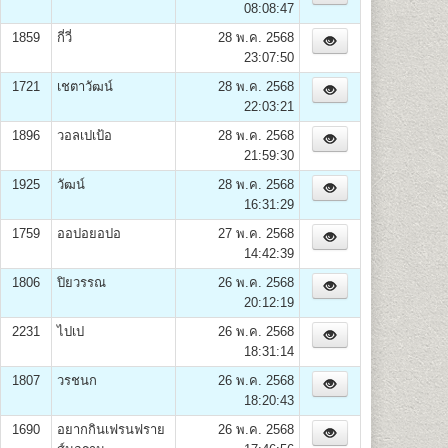
08:08:47
1859
กี่วี่
28 พ.ค. 2568
23:07:50
1721
เชตาวัฒน์
28 พ.ค. 2568
22:03:21
1896
วอลเปเป้อ
28 พ.ค. 2568
21:59:30
1925
วัฒน์
28 พ.ค. 2568
16:31:29
1759
ออปอยอปอ
27 พ.ค. 2568
14:42:39
1806
ปิยวรรณ
26 พ.ค. 2568
20:12:19
2231
ไปเป
26 พ.ค. 2568
18:31:14
1807
วรชนก
26 พ.ค. 2568
18:20:43
1690
อยากกินเฟรนฟราย
26 พ.ค. 2568