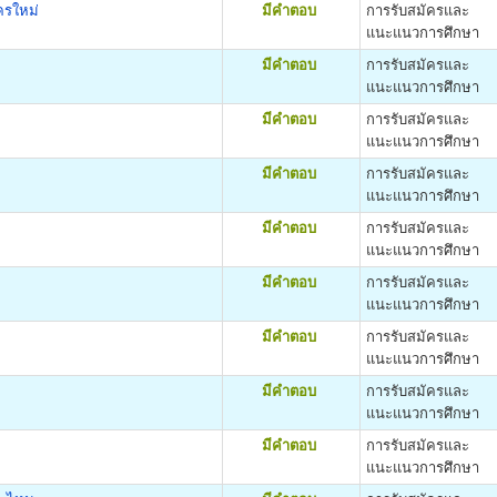
ครใหม่
มีคำตอบ
การรับสมัครและ
แนะแนวการศึกษา
มีคำตอบ
การรับสมัครและ
แนะแนวการศึกษา
มีคำตอบ
การรับสมัครและ
แนะแนวการศึกษา
มีคำตอบ
การรับสมัครและ
แนะแนวการศึกษา
มีคำตอบ
การรับสมัครและ
แนะแนวการศึกษา
มีคำตอบ
การรับสมัครและ
แนะแนวการศึกษา
มีคำตอบ
การรับสมัครและ
แนะแนวการศึกษา
มีคำตอบ
การรับสมัครและ
แนะแนวการศึกษา
มีคำตอบ
การรับสมัครและ
แนะแนวการศึกษา