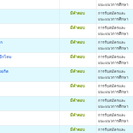
แนะแนวการศึกษา
มีคำตอบ
การรับสมัครและ
แนะแนวการศึกษา
มีคำตอบ
การรับสมัครและ
แนะแนวการศึกษา
รก
มีคำตอบ
การรับสมัครและ
แนะแนวการศึกษา
มอีกไหม
มีคำตอบ
การรับสมัครและ
แนะแนวการศึกษา
วยกิต
มีคำตอบ
การรับสมัครและ
แนะแนวการศึกษา
มีคำตอบ
การรับสมัครและ
แนะแนวการศึกษา
มีคำตอบ
การรับสมัครและ
แนะแนวการศึกษา
มีคำตอบ
การรับสมัครและ
แนะแนวการศึกษา
มีคำตอบ
การรับสมัครและ