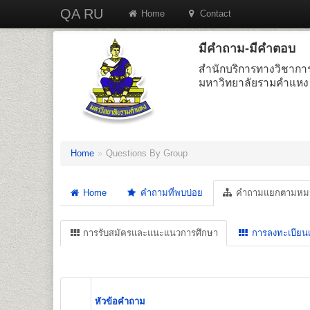
QA RU
Home
Contact
มีคำถาม-มีคำตอบ
สำนักบริการทางวิชากา
มหาวิทยาลัยรามคำแหง
Home
»
Questions By Group
Home
คำถามที่พบบ่อย
คำถามแยกตามหม
การรับสมัครและแนะแนวการศึกษา
การลงทะเบียน
หัวข้อคำถาม