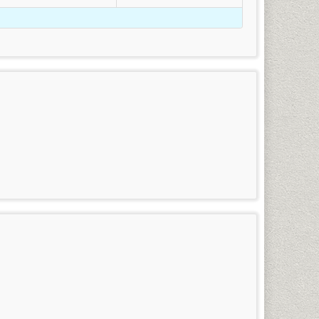
ร
(กรณีใช้ยศในการสมัคร)
รสนเทศศาสตร์และบรรณารักษ์ศาสตร์ ภาษาสเปน ภาษา
้เป็นนักศึกษาภาคปกติได้ โดยดำเนินการดังต่อไปนี้
คำแหง (หัวหมาก) ในวันและเวลาราชการ โดยใช้บัตรประจำ
ำแหงที่พ้นสภาพโดยที่ยังไม่สำเร็จการศึกษา หรือนัก
อกไปแล้ว)
าร (นักศึกษาที่ขาดการลงทะเบียนเรียนเกิน 2 ภาคปกติ
ละอุดมศึกษา
งนี้
าสมาชิกข่าว
รวม
เคยสอบผ่าน) โดยเตรียมหลักฐานการสมัคร และทำการสมัคร
รามฯ
(บาท)
100
3,225
100
3,250
กาศนียบัตร) จำนวน ๒ ฉบับ
สำหรับผู้ที่กำลังศึกษาอยู่ใน
100
3,275
อนต้น (ม.๓) เท่านั้น
น 1 มหาวิทยาลัยรามคำแหง 1 (หัวหมาก) ในวัน-เวลาราชการ
100
3,300
ดับมัธยมศึกษาตอนต้นขึ้นไปที่สำเร็จการศึกษาแล้ว ๒
100
3,325
ัครนักศึกษาใหม่ของทุกภาคการศึกษา
100
3,350
100
3,375
 ชั้น 1 มหาวิทยาลัยรามคำแหง 1 (หัวหมาก) ในวัน-เวลา
100
3,400
100
3,425
ินการในช่วงที่มหาวิทยาลัยเปิดรับสมัครนักศึกษาใหม่ของ
 และเกรดยังไม่เข้าระบบทรานสคริปท์ทั้งหมด ให้นักศึกษา
100
3,450
นโลยีอาหาร เทคโนโลยีอิเล็กทรอนิกส์ เทคโนโลยีชีวภาพ
ิปท์และไปดำเนินการเทียบโอนหน่วยกิตในที่ทำการคณะที่