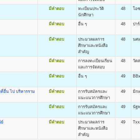
ิต
ง
ค่าธรรมเนียม
ค่าทำบัตร
ค่าขึ้นทะเบียน
e and Applied Arts(B.F.A.)
มีคำตอบ
ทะเบียนประวัติ
48
โอซ
แรกเข้าศึกษา
ประจำตัวถาวร
เข้าศึกษา
นักศึกษา
800
100
500
มีคำตอบ
อื่น ๆ
48
ปาร
800
100
500
800
100
500
มีคำตอบ
ประมวลผลการ
48
นศx
800
100
500
ศึกษาและหนังสือ
800
100
500
สำคัญ
800
100
500
ต
800
100
500
มีคำตอบ
การลงทะเบียนเรียน
48
วัต
รียนเป็น Pre-Optometry ในช่วง 2 ปีแรก และเรียน Optometry ในช่วง 4 ปีหลัง
800
100
500
และการจัดสอบ
ียน Optometry ในหลักสูตร 4 ปี
800
100
500
มีคำตอบ
อื่น ๆ
49
BBx
ometry (O.D.)
800
100
500
800
100
500
่อื่น ไป บริหารราม
มีคำตอบ
การรับสมัครและ
49
มิก
800
100
500
แนะแนวการศึกษา
800
100
500
800
100
500
มีคำตอบ
การรับสมัครและ
49
นัฐ
ต
800
100
500
แนะแนวการศึกษา
alth (B.P.H)
800
100
500
ย์
มีคำตอบ
ประมวลผลการ
49
Txx
800
100
500
ขชุมชน
ศึกษาและหนังสือ
800
100
500
สำคัญ
800
100
500
ร์ มหาวิทยาลัยรามคำแหง