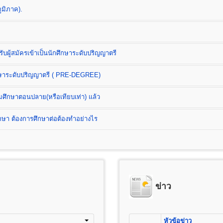
ูมิภาค).
บผู้สมัครเข้าเป็นนักศึกษาระดับปริญญาตรี
ต
ึกษาระดับปริญญาตรี ( PRE-DEGREE)
B.)
มศึกษาตอนปลาย(หรือเทียบเท่า) แล้ว
า ต้องการศึกษาต่อต้องทำอย่างไร
ess Administration) หลักสูตร 4 ปี
ดการ การเงินและการธนาคาร การตลาด การโฆษณาและการประชาสัมพันธ์ (กลุ่
ลจิสติกส์) การบริหารทรัพยากรมนุษย์ ธุรกิจระหว่างประเทศ และการท่องเที่ยว
) หลักสูตร 4 ปี จำนวน 132 หน่วยกิต
สมัครนักศึกษาใหม่
ข่าว
เรียน และค่าบำรุงการศึกษาชั้นปริญญาตรี
ารศึกษาชั้นมัธยมศึกษาตอนปลาย (ม.6) หรือเทียบเท่าขึ้นไป(ปวช, ปวส, ป
25 บาท
่อเตรียมศึกษาระดับปริญญาตรี ( PRE-DEGREE)
ต
อนต้น (ม.3) หรือเทียบเท่าขึ้นไป
100 บาท
หัวข้อข่าว