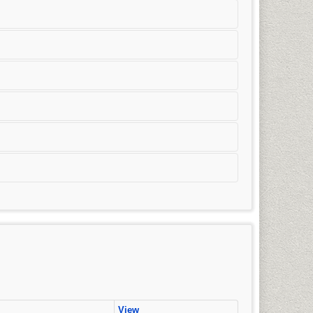
มวิชาการโฆษณาและประชาสัมพันธ์สมัยใหม่) การจัดการ
ริญญาตรี)
View