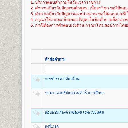
๖. แผ่นระบายระเบียนประวัตินักศึกษา (ม.ร.๒๕)
1. บริการตอบคำถามในวันเวลาราชการ
11
275
800
วิทยาศาสตร์สิ่งแวดล้อม เทคโนโลยีการเกษตร และเทค
ได้สมัครเข้าอีกครั้งหลังจากการรับสมัครฯ
ค่าใช้จ่ายในการสมัครเป็นนักศึกษาใหม่ภาคปกติ
ดูราย
เอกสารตามข้อ ๕-๖ แทรกอยู่ในระเบียบการฯ (ม.ร.๑) 
2. คำถามเกี่ยวกับปัญหาหลักสูตร, เนื้อหาวิชา ขอให้สอบ
12
300
800
ภายหลัง ภายใน 1 ปี นับจากวันที่สมัครฯ)
3. คำถามเกี่ยวกับปัญหาของหน่วยงาน ขอให้สอบถามที่ 
ค่าใช้จ่ายในการสมัครเป็นนักศึกษาใหม่
ดูรายละเอียดไ
13
325
800
4. กรุณาให้รายละเอียดของปัญหาในข้อคำถามที่ครอบคลุ
ภายใน 1 ปี นับจากวันที่สมัครฯ)
คณะรัฐศาสตร์
14
350
800
5. กรณีต้องการคำตอบเร่งด่วน กรุณาโทร.สอบถามโดยต
เปิดสอนระดับปริญญาตรี
หลักสูตร 4 ปี จำนวน 126 หน่วยกิ
15
375
800
หากมีข้อสงสัยเพิ่มเติมประการใดๆ ให้สอบถามได้ที่ หน่ว
ขั้นตอนการสมัครรายกระบวนวิชา (PRE-
ชื่อปริญญา
รัฐศาสตรบัณฑิต (ร.บ.) Bachelor of Political S
16
400
800
เปิดสอน
3
กลุ่มวิชาเอก
สถานที่รับสมัคร
17
อาคารหอประชุมพ่อขุนรามคำ แหงมห
425
800
1
.
กลุ่มวิชาเอกการปกครอง (Plan A),
รายละเอียดแต่ละขั้นตอน
๑. ใบสมัครและขึ้นทะเบียนฯ (
18
450
800
2. กลุ่มวิชาเอกความสัมพันธ์ระหว่างประเทศ (Plan B)
๒. สำเนาวุฒิบัตรจบระดับชั้นมัธยมศึกษาต
19
475
800
3. และกลุ่มวิชาเอกการบริหารรัฐกิจ (Plan C)
(ไม่ให้ใช้สำเนาสมุดพกหรือหนังสือรับรอ
20
500
800
หัวข้อคำถาม
๓. สำเนาทะเบียนบ้าน จำนวน ๒ ฉบับ และ
21
525
800
๔. คู่มือกรอกระเบียนประวัตินักศึกษาใหม่ (ม
22
550
800
คณะเศรษฐศาสตร์
๕. เอกสารอื่นๆ(ถ้ามี) กรณีมีการเปลี่ยนชื่อตัว
เปิดสอนระดับปริญญาตรี
หลักสูตร 4 ปี จำนวน 137 หน่วยก
การชำระค่าเทียบโอน
- ตรวจหลักฐา
ชื่อปริญญา
เศรษฐศาสตรบัณฑิต (ศ.บ.) Bachelor of Econo
- ออกเลขรหัสปร
เปิดสอน
6
สาขา
เศรษฐศาสตร์ทฤษฎีและเชิงปริมาณ เศรษ
ขอทรานสคริปแบบไม่สำเร็จการศึกษา
ห้องประชุมใหญ่
- แนะนำ การติด
ระหว่างประเทศและโลกาภิวัตน์ และเศรษฐศาสตร์การเกษ
อาคารหอประชุม
- เลือกกระบวนว
พ่อขุนรามคำแหงมหาราช
โดยดูกระบวนวิช
สมัครฯ
สอบถามเรื่องการขอเงินลงทะเบียนคืน
*(กรณีผู้ใช้ม.ร
คณะสื่อสารมวลชน
เปิดสอนระดับปริญญาตรี
หลักสูตร 4 ปี จำนวน 144 หน่วยก
ห้องศักดิ์ ผาสุขนิรันด์
- ชำระเงินค่า
ลงรีเกรด