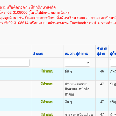
1,200
100
1,000
โนโลยีสารสนเทศ
ละเอียดได้โดย
คลิกที่นี
ซึ่งค่าใช้จ่ายนี้ยังไม่รวมค่าเทียบโอนหน่วยกิตในกรณีนี
ให้ผู้สมัครกรอกและระบายให้ครบถ้วน เอกสารตามข้อ ๑-๔ ให้ถ่ายเอกสารขนาด A4
ถามหรือติดต่อคณะที่นักศึกษาสังกัด
1,200
100
1,000
โทร. 02-3108000 (โอนไปยังหน่วยงานนั้นๆ)
ด้โดย
คลิกที่นี
โดยค่าใช้จ่ายนี้ยังไม่รวมค่าเทียบโอนหน่วยกิตในกรณีนี้ หน่วยก
1,200
100
1,000
มทุกด้าน เช่น ปีและภาคการศึกษาที่สมัครเรียน คณะ สาขา ลงทะเบียนหร
1,200
100
1,000
รงที่ 02-3108614 หรือสอบถามผ่านทางเพจ Facebook : สวป. ม.รามคำแ
ต
1,200
100
1,000
ยแนะแนวและประชาสัมพันธ์ (ห้องแนะแนว) อาคาร สวป. ชั้น 4 โทรศัพท์ 02-310-86
DEGREE) ด้วยตนเอง
cience (B.Pol.Sc.)
1,200
100
1,000
าราช
1,200
100
1,000
ม.ร.๒) ผู้เข้าศึกษาเป็นรายกระบวนวิชา (PRE - DEGREE)
1,200
100
1,000
อนต้น (ม.๓) ขึ้นไป จำนวน ๒ ฉบับ
1,200
100
1,000
จำนวน
งกำ ลังศึกษาอยู่มัธยมศึกษาตอนปลาย)
1,200
100
1,000
คำตอบ
หมวดหมู่คำถาม
ผู้อ่าน
ผู้ต
สำเนาบัตรประจำตัวประชาชน จำนวน ๓ ฉบับ
1,200
100
1,000
.ร.๒๕) สำ หรับแผ่นระบายให้ใส่ไว้ในคู่มือ ม.ร. ๒๕
1,200
100
1,000
-นามสกุล ให้เย็บติดคู่กับสำเนาวุฒิบัตรทั้ง ๒ ฉบับด้วย
ิต
มีคำตอบ
อื่น ๆ
46
ภัท
นการสมัคร
mics (B.Econ.)
ะจำ ตัวผู้เข้าศึกษา
ฐศาสตร์ธุรกิจและอุตสาหกรรม เศรษฐศาสตร์การเงินและการบริหารความเสี่
มีคำตอบ
ประมวลผลการ
47
Sug
สติ๊กเกอร์เลขรหัสประจำ ตัวผู้เข้าศึกษา
ตร
ศึกษาและหนังสือ
ิชาลงทะเบียนเฉพาะวิชาชั้นปีที่1 ในเอกสาร ม.ร.36/1
สำคัญ
าชั้นปีที่1 ตามคณะที่เลือกเข้าศึกษา หน้า ๔-๕ ของระเบียบการรับ
มีคำตอบ
อื่น ๆ
47
ปริ
.๓๖, ม.ร.๓๗ ให้พบเจ้าหน้าที่เพื่อขอทำ การเลือกวิชาใน ม.ร.30)
ิต
ธรรมเนียมและค่าลงทะเบียนเรียน
มีคำตอบ
การลงทะเบียนเรียน
47
นัก