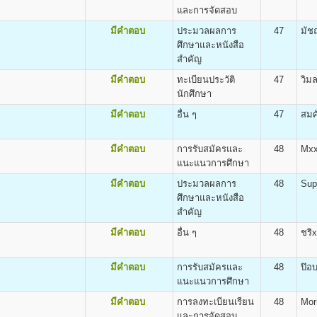
สารมวลชน) Bachelor of Arts (Mass Communication) B.A. (Mass Communicati
หน้า ๑๓ ของระเบียบการรับสมัครฯ)
และการจัดสอบ
ะวัตินักศึกษา
มีคำตอบ
ประมวลผลการ
47
มัช
มัครจะได้รับเอกสารกลับไป ดังนี้
ศึกษาและหนังสือ
สำคัญ
มีคำตอบ
ทะเบียนประวัติ
47
วิม
ิต
นักศึกษา
ศ.ศ.บ.(การพัฒนาทรัพยากรมนุษย์) Bachelor of Arts (Human Resourse Devel
มีคำตอบ
อื่น ๆ
47
สมศ
เรียนและค่าบำรุงการศึกษา
มีคำตอบ
การรับสมัครและ
48
Mx
50 บาท
แนะแนวการศึกษา
น่วยกิต
100 บาท
gineering (B.Eng.)
มีคำตอบ
ประมวลผลการ
48
Sup
800 บาท
ศึกษาและหนังสือ
500 บาท
สำคัญ
100 บาท
500 บาท
มีคำตอบ
อื่น ๆ
48
ชริ
300 บาท
40 บาท
มีคำตอบ
การรับสมัครและ
48
ป๊อ
แนะแนวการศึกษา
มีคำตอบ
การลงทะเบียนเรียน
48
Mor
กระบวนวิชา (PRE-DEGREE)
และการจัดสอบ