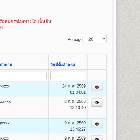
100
3,475
้ หน่วยกิตละ 50 บาท (ค่าเทียบโอนหน่วยกิตสามารถชำระได้
 หรือถ่ายขนาด 21.5 x 35.3 ซม. เท่านั้น
100
3,500
ิตละ 50 บาท(ค่าเทียบโอนหน่วยกิตสามารถชำระได้ภายหลัง
100
3,525
ือสมัครช่องทางใด เป็นต้น
100
3,550
หง
100
3,575
14
100
3,600
Perpage:
100
3,625
100
3,650
100
3,675
100
3,700
ั้งคำถาม
วันที่ตั้งคำถาม
100
3,725
100
3,750
รxxxx
24 ก.ค. 2569
01:04:01
ยง เศรษฐศาสตร์การคลังและการพัฒนา เศรษฐศาสตร์
axxxx
8 ก.ค. 2563
13:10:40
ญxxxx
9 ก.ค. 2569
13:46:27
ศxxxx
9 ก.ค. 2569