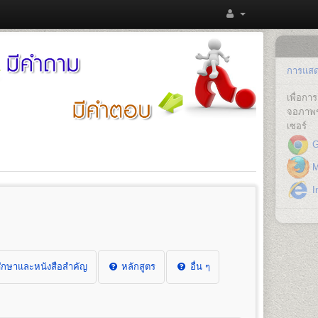
การแสดง
เพื่อก
จอภาพข
เซอร์
G
Mo
In
กษาและหนังสือสำคัญ
หลักสูตร
อื่น ๆ