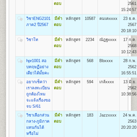
ถาวร
ตอบ
2561
1.สาขาวิชาวิศวกรรมโยธา
15:24:57
2.สาขาวิชาวิศวกรรมอุตสาหการ
1
50
500
800
100
500
100
2,050
3.สาขาวิชาวิศวกรรมพลังงาน
วิชาENG2101
มีคำ
หลักสูตร
10587
คมเคxxxx
23 ธ.ค.
4.สาขาวิชาวิศวกรรมคอมพิวเตอร์
2
100
500
800
100
500
100
ภาค2 ปี2567
ตอบ
2567
2,100
5.สาขาวิชาวิศวกรรมสิ่งแวดล้อม
20:18:10
3
150
500
800
100
500
100
วิชาโท
มีคำ
หลักสูตร
2234
ณัฎฐxxxx
17 ก.ค.
2,150
ตอบ
2568
คณะศิลปกรรมศาสตร์
4
200
500
800
100
500
100
10:12:43
2,200
เปิดสอนระดับปริญญาตรี
หลักสูตร 4 ปี 137-139
หน่วยกิต
hpr1001 สอ
มีคำ
หลักสูตร
568
Bbxxxx
28 ก.พ.
5
250
500
800
100
500
100
2,250
ชื่อปริญญา
ศิลปกรรมศาสตรบัณฑิต (ศป.บ) Bachelor of
บทฤษฏีอย่าง
ตอบ
2562
Fine and Applied Arts(B.F.A.)
เดียวได้มั้ยคะ
16:55:51
6
300
500
800
100
500
100
เปิดสอน
3
สาขาวิชา
2,300
อยากเช็คว่า
มีคำ
หลักสูตร
594
เกล้xxxx
13 มิ.ย.
1.สาขาวิชานาฏกรรมไทย
7
350
500
800
100
500
100
เราลงทะเบียน
ตอบ
2562
2.สาขาวิชาดนตรีไทย
2,350
ถูกต้องไหม
10:38:56
3.สาขาวิชาดนตรีไทยสมัยนิยม
8
400
500
800
100
500
100
จะแจ้งเรื่องขอ
2,400
จบ S/61
9
450
500
800
100
500
100
คณะทัศนมาตรศาสตร์
วิชาเลือกส่วน
มีคำ
หลักสูตร
183
Jazzxxxx
24 พ.ค.
2,450
เปิดสอนระดับปริญญาตรี
หลักสูตร 6 ปี จำนวน 238
กลาง-ภูมิภาค
ตอบ
2563
10
500
500
800
100
500
100
หน่วยกิต
แทนกันได้
20:20:20
2,500
1.หลักสูตร 6 ปี สำหรับผู้ที่จบมัธยมศึกษาปีที่ 6 โดยเริ่ม
หรือไม่