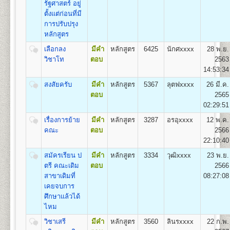
๔. คู่มือกรอกระเบียน
รัฐศาสตร์ อยู่
1
.
กลุ่มวิชาเอกการปกครอง (Plan A),
ประวัตินักศึกษาใหม่ (ม.ร.๒๕) สำ หรับแผ่นระบายให้ใส่
ตั้งแต่ก่อนที่มี
2. กลุ่มวิชาเอกความสัมพันธ์ระหว่างประเทศ (Plan B)
ไว้ในคู่มือ ม.ร. ๒๕
การปรับปรุง
3. และกลุ่มวิชาเอกการบริหารรัฐกิจ (Plan C)
๕. เอกสารอื่นๆ(ถ้ามี) กรณี
หลักสูตร
มีการเปลี่ยนชื่อตัว-นามสกุล ให้เย็บติดคู่กับสำเนาวุฒิบัตร
เลือกลง
มีคำ
หลักสูตร
6425
นักศxxxx
28 พ.ย.
ทั้ง ๒ ฉบับด้วย
วิชาโท
ตอบ
2563
คณะเศรษฐศาสตร์
- ตรวจหลักฐานการสมัค
14:53:34
เปิดสอนระดับปริญญาตรี
หลักสูตร 4 ปี จำนวน 137
- ออกเลขรหัสประจำ ตัวผู
หน่วยกิต
สงสัยครับ
มีคำ
หลักสูตร
5367
ลุตฟxxxx
26 มี.ค.
ห้องประชุมใหญ่
- แนะนำ การติดสติ๊กเกอร์
ชื่อปริญญา
เศรษฐศาสตรบัณฑิต (ศ.บ.) Bachelor of
ตอบ
2565
อาคารหอประชุม
- เลือกกระบวนวิชาลงทะเบ
Economics (B.Econ.)
02:29:51
พ่อขุนรามคำแหงมหาราช
โดยดูกระบวนวิชาชั้นปีที
เปิดสอน
6
สาขา
เศรษฐศาสตร์ทฤษฎีและเชิงปริมาณ
เรื่องการย้าย
มีคำ
หลักสูตร
3287
อรอุxxxx
12 พ.ค.
สมัครฯ
เศรษฐศาสตร์ธุรกิจและอุตสาหกรรม เศรษฐศาสตร์การ
คณะ
ตอบ
2566
*(กรณีผู้ใช้ม.ร.๓๖, ม.ร.
เงินและการบริหารความเสี่ยง เศรษฐศาสตร์การคลังและ
22:10:40
ห้องศักดิ์ ผาสุขนิรันด์
- ชำระเงินค่าธรรมเนียม
การพัฒนา เศรษฐศาสตร์ระหว่างประเทศและโลกาภิวัตน์
อาคารหอประชุมพ่อขุนรามคำแหง
(ดูรายละเอียดหน้า ๑๓ ข
และเศรษฐศาสตร์การเกษตร
สมัครเรียน ป
มีคำ
หลักสูตร
3334
วุฒิxxxx
23 พ.ย.
มหาราช
- จัดเก็บซองประวัตินักศึ
ตรี คณะเดิม
ตอบ
2566
เมื่อเสร็จสิ้นขั้นตอนการรับสมัครเป็นนักศึกษาใหม่แล้ว ผู้
สาขาเดิมที่
08:27:08
สมัครจะได้รับเอกสารกลับไป ดังนี้
เคยจบการ
๑. ใบเสร็จรับเงินลงทะเบียนนักศึกษาใหม่
คณะสื่อสารมวลชน
ศึกษาแล้วได้
๒. ใบนัดรับบัตรประจำ ตัวนักศึกษา
เปิดสอนระดับปริญญาตรี
หลักสูตร 4 ปี จำนวน 144
ไหม
๓. หนังสือปฐมนิเทศนักศึกษา
หน่วยกิต
วิชาเสรี
มีคำ
หลักสูตร
3560
ลินรxxxx
22 ก.พ.
ชื่อปริญญา
ศิลปศาสตรบัณฑิต (สื่อสารมวลชน) ศศ.บ.