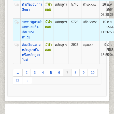
11
550
500
800
100
500
100
เรียนเป็น Pre-Optometry ในช่วง 2 ปีแรก และเรียน
2,550
ทำเรื่องจบการ
มีคำ
หลักสูตร
5740
ส่วนxxxx
16 ม.ค.
Optometry ในช่วง 4 ปีหลัง
ศึกษา
ตอบ
2564
12
600
500
800
100
500
100
2.หลักสูตร 4 ปี สำหรับผู้ที่จบการศึกษาระดับปริญญาตรี
2,600
08:38:35
เรียน Optometry ในหลักสูตร 4 ปี
13
650
500
800
100
500
100
ชื่อปริญญา
ทัศนมาตรศาสตรบัณฑิต (ทศ.บ.) Doctor of
ขอจบรัฐศาตร์
มีคำ
หลักสูตร
5723
ขนิษxxxx
15 ก.พ.
2,650
Optometry (O.D.)
แต่หน่วยกิต
ตอบ
2564
14
700
500
800
100
500
100
เปิดสอน
1
สาขาวิชา
คือ สาขาวิชาทัศนมาตรศาสตร์
เกิน 129
11:36:53
2,700
หน่วย
15
750
500
800
100
500
100
2,750
ต้องเรียนตาม
มีคำ
หลักสูตร
2925
องุ่xxxx
9 มิ.ย.
คณะสาธารณสุขศาสตร์
หลักสูตรเดิม
ตอบ
2566
เปิดสอนระดับปริญญาตรี
หลักสูตร 4 ปี จำนวน
16
800
500
800
100
500
100
หรือหลักสูตร
18:55:04
2,800
135 หน่วยกิต
ใหม่
ชื่อปริญญา
สาธารณสุขศาสตรบัณฑิต (ส.บ.) Bachelor of
17
850
500
800
100
500
100
2,850
Health (B.P.H)
←
เปิดสอน 1
2
หลักสูตร
3
4
5
6
7
8
9
10
18
900
500
800
100
500
100
2,900
1.หลักสูตรสาธารณสุขศาสตรบัณฑิต สาขาวิชา
11
→
สาธารณสุขชุมชน
19
950
500
800
100
500
100
2,950
ส่วนกลาง (หัวหมาก) สำนักงานคณะสาธารณสุขศาสตร์
20
1,000
500
800
100
500
100
3,000
มหาวิทยาลัยรามคำแหง
อาคารสุโขทัย ชั้น 13 แขวงหัวหมาก กรุงเทพฯ 10240
21
1,050
500
800
100
500
100
3,050