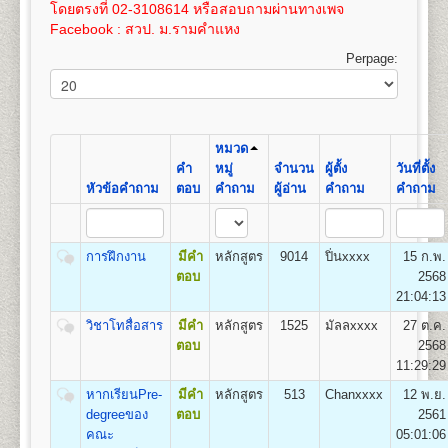
เปิดสอน
สาขาภูมิศาสตร์
100
3,575
โดยตรงที่ 02-3108614 หรือสอบถามผ่านทางเพจ
และให้ทำการชำระค่าเทียบโอนไว้ก่อน 100 บาท และ
เอกสารตามข้อ ๕-๖ แทรกอยู่ในระเบียบการฯ
Facebook : สวป. ม.รามคำแหง
หลังจากผลสอบที่รอเข้าระบบทรานสคริปท์แล้ว ให้ขอ
(ม.ร.๑) ให้ผู้สมัครกรอกและระบายให้ครบถ้วน เอกสาร
16
400
800
1,200
1,000
100
100
3,600
ทรานสคริปท์และไปดำเนินการเทียบโอนหน่วยกิตใน
ตามข้อ ๑-๔ ให้ถ่ายเอกสารขนาด A4 หรือถ่ายขนาด
Perpage:
ที่ทำการคณะที่ได้สมัครเข้าอีกครั้งหลังจากการรับ
21.5 x 35.3 ซม. เท่านั้น
17
425
800
1,200
1,000
100
คณะวิทยาศาสตร์
สมัครฯ
100
3,625
เปิดสอนระดับปริญญาตรี
หลักสูตร 4 ปี จำนวน 128-138
ค่าใช้จ่ายในการสมัครเป็นนักศึกษาใหม่
ดูรายละเอียด
18
450
800
1,200
1,000
100
หน่วยกิต
100
3,650
ได้โดย
คลิกที่นี
โดยค่าใช้จ่ายนี้ยังไม่รวมค่าเทียบโอน
ชื่อปริญญา
วิทยาศาสตรบัณฑิต (วท.บ.) Bachelor of
หมวด
ขั้นตอนการสมัครรายกระบวนวิชา (PRE-
หน่วยกิตในกรณีนี้ หน่วยกิตละ 50 บาท(ค่าเทียบโอน
19
475
800
1,200
1,000
100
Science (B.S.in…………….)
คำ
หมู่
จำนวน
ผู้ตั้ง
วันที่ตั้ง
100
3,675
DEGREE) ด้วยตนเอง
หน่วยกิตสามารถชำระได้ภายหลัง ภายใน 1 ปี นับจากวัน
เปิดสอน
14
สาขาวิชา
คณิตศาสตร์ สถิติศาสตร์ เคมี
หัวข้อคำถาม
ตอบ
คำถาม
ผู้อ่าน
คำถาม
คำถาม
ที่สมัครฯ)
20
500
800
1,200
1,000
100
ฟิสิกส์ ชีววิทยา วิทยาการคอมพิวเตอร์ การวิจัยดำเนิน
สถานที่รับสมัคร
อาคารหอประชุมพ่อขุนรามคำ แหง
100
3,700
งาน เทคโนโลยีวัสดุ เทคโนโลยีอาหาร เทคโนโลยี
มหาราช
หากมีข้อสงสัยเพิ่มเติมประการใดๆ ให้สอบถามได้ที่ หน่วย
21
525
800
1,200
1,000
100
อิเล็กทรอนิกส์ เทคโนโลยีชีวภาพ วิทยาศาสตร์สิ่ง
รายละเอียดแต่ละขั้นตอน
แนะแนวและประชาสัมพันธ์ (ห้องแนะแนว) อาคาร สวป.
๑. ใบสมัครและขึ้นทะ
100
3,725
การฝึกงาน
มีคำ
หลักสูตร
9014
ปิ่นxxxx
15 ก.พ.
แวดล้อม เทคโนโลยีการเกษตร และเทคโนโลยี
เบียนฯ (ม.ร.๒) ผู้เข้าศึกษาเป็นรายกระบวนวิชา (PRE -
ชั้น 4 โทรศัพท์ 02-310-8614
ตอบ
2568
22
550
800
1,200
1,000
100
สารสนเทศ
DEGREE)
100
3,750
21:04:13
๒. สำเนาวุฒิบัตรจบระดับ
วิชาโทสื่อสาร
มีคำ
หลักสูตร
1525
มัลลxxxx
27 ต.ค.
ชั้นมัธยมศึกษาตอนต้น (ม.๓) ขึ้นไป จำนวน ๒ ฉบับ
ตอบ
2568
คณะรัฐศาสตร์
(ไม่ให้ใช้สำเนาสมุดพก
11:29:29
เปิดสอนระดับปริญญาตรี
หลักสูตร 4 ปี จำนวน
หรือหนังสือรับรองกำ ลังศึกษาอยู่มัธยมศึกษาตอนปลาย)
126 หน่วยกิต
๓. สำเนาทะเบียนบ้าน
หากเรียนPre-
มีคำ
หลักสูตร
513
Chanxxxx
12 พ.ย.
ชื่อปริญญา
รัฐศาสตรบัณฑิต (ร.บ.) Bachelor of Political
จำนวน ๒ ฉบับ และสำเนาบัตรประจำตัวประชาชน
degreeของ
ตอบ
2561
Science (B.Pol.Sc.)
จำนวน ๓ ฉบับ
คณะ
05:01:06
เปิดสอน
3
กลุ่มวิชาเอก