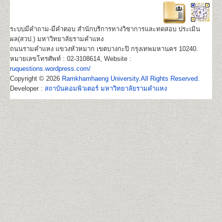
22
1,100
500
800
100
500
100
3,100
ระบบมีคำถาม-มีคำตอบ สำนักบริการทางวิชาการและทดสอบ ประเมิน
หลักสูตรที่เปิดสอน (ปริญญาตรี ส่วนภูมิภาค)
ผล(สวป.) มหาวิทยาลัยรามคำแหง
ถนนรามคำแหง แขวงหัวหมาก เขตบางกะปิ กรุงเทพมหานคร 10240.
มหาวิทยาลัยรามคำแหงเปิดสอนระดับปริญญาตรี ใน 4
หมายเลขโทรศัพท์ : 02-3108614, Website :
คณะ/สาขาวิชาในส่วนภูมิภาค
ruquestions.wordpress.com/
สาขาวิทยบริการเฉลิมพระเกียรต 23 จังหวัด 41 ศูนย์
Copyright © 2026
Ramkhamhaeng University.All Rights Reserved.
สอบ
Developer :
สถาบันคอมพิวเตอร์ มหาวิทยาลัยรามคำแหง
คณะนิติศาสตร์
สาขาวิชานิติศาสตร์
คณะบริหารธุรกิจ
สาขาวิชาการจัดการ
คณะสื่อสารมวลชน
สาขาวิชานิเทศศาสตร์และ
สื่อดิจิทัล
คณะรัฐศาสตร์
กลุ่มวิชาเอก การบริหารรัฐกิจ
http://www.regis.ru.ac.th/index.php/curriculum/2014-
02-19-06-53-52