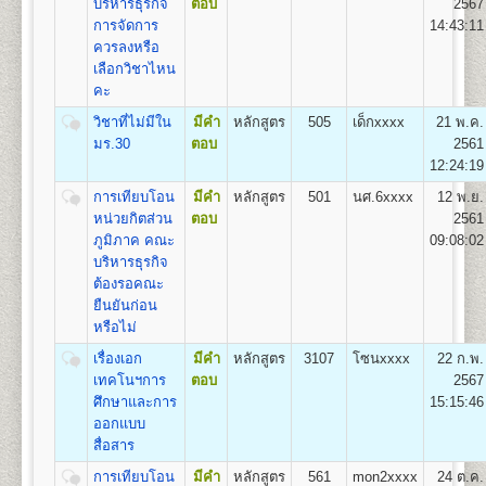
บริหารธุรกิจ
ตอบ
2567
(สื่อสารมวลชน) Bachelor of Arts (Mass
การจัดการ
14:43:11
Communication) B.A. (Mass Communication)
ควรลงหรือ
อัตราค่าธรรมเนียมการศึกษา ค่าลง
เปิดสอน
1
สาขาวิชา
คือ สาขาวิชาสื่อสารมวลชน
เลือกวิชาไหน
ทะเบียนเรียนและค่าบำรุงการศึกษา
คะ
1. ค่าลงทะเบียนเรียนเป็นรายหน่วยกิตๆ ละ
วิชาที่ไม่มีใน
มีคำ
หลักสูตร
505
เด็กxxxx
21 พ.ค.
2. ค่าบัตรประจำตัวผู้เข้าศึกษา
คณะพัฒนาทรัพยากรมนุษย์
มร.30
ตอบ
2561
3. ค่าธรรมเนียมแรกเข้าศึกษา
เปิดสอนระดับปริญญาตรี
หลักสูตร 4 ปี จำนวน 132
12:24:19
4. ค่าขึ้นทะเบียนผู้เข้าศึกษา
หน่วยกิต
การเทียบโอน
มีคำ
หลักสูตร
501
นศ.6xxxx
12 พ.ย.
5. ค่าสมาชิกหนังสือพิมพ์ข่าวรามคำแหง
ชื่อปริญญา
ศิลปศาสตรบัณฑิต(การพัฒนาทรัพยากร
หน่วยกิตส่วน
ตอบ
2561
6. ค่าบำรุงมหาวิทยาลัย ภาคปกติ
มนุษย์) ศ.ศ.บ.(การพัฒนาทรัพยากรมนุษย์) Bachelor of
ภูมิภาค คณะ
09:08:02
ค่าบำรุงมหาวิทยาลัย ภาคฤดูร้อน
Arts (Human Resourse Development) B.A. (Human
บริหารธุรกิจ
7. ค่าใบรับรองผลการศึกษา ชุดละ
Resourse Development)
ต้องรอคณะ
เปิดสอน
1
สาขาวิชา
คือ สาขาวิชาพัฒนาทรัพยากร
ยืนยันก่อน
มนุษย์
หรือไม่
สูตรการชำระเงินสำหรับผู้เข้าศึกษาราย
เรื่องเอก
มีคำ
หลักสูตร
3107
โซนxxxx
22 ก.พ.
คณะวิศวกรรมศาสตร์
กระบวนวิชา (PRE-DEGREE)
เทคโนฯการ
ตอบ
2567
เปิดสอนระดับปริญญาตรี
หลักสูตร 4 ปี จำนวน 138 -148
ศึกษาและการ
15:15:46
ค่าทำ
หน่วยกิต
ค่า
ค่าขึ้น
ค่า
ออกแบบ
ค่า
ค่า
บัตร
ชื่อปริญญา
วิศวกรรมศาสตรบัณฑิต (วศ.บ.) Bachelor of
จำนวน
ธรรมเนียม
ทะเบียน
สมาชิก
รวม
สื่อสาร
หน่วยกิต
บำรุง
ประจำ
Engineering (B.Eng.)
หน่วยกิต
แรกเข้า
เข้า
ข่าว
(บาท)
(บาท)
(บาท)
ตัว
การเทียบโอน
มีคำ
หลักสูตร
561
mon2xxxx
24 ต.ค.
เปิดสอน
5
สาขาวิชา
คือ
ศึกษา
ศึกษา
รามฯ