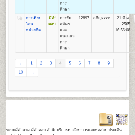
การ
ศึกษา
การเทียบ
มีคำ
การรับ
12897
อภิญxxxx
21 มี.ค.
โอน
ตอบ
สมัคร
2565
หน่วยกิต
และ
16:56:08
แนะแนว
การ
ศึกษา
←
1
2
3
4
5
6
7
8
9
10
→
ระบบมีคำถาม-มีคำตอบ สำนักบริการทางวิชาการและทดสอบ ประเมิน