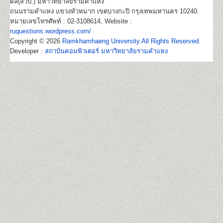
ผล(สวป.) มหาวิทยาลัยรามคำแหง
ถนนรามคำแหง แขวงหัวหมาก เขตบางกะปิ กรุงเทพมหานคร 10240.
หมายเลขโทรศัพท์ : 02-3108614, Website :
ruquestions.wordpress.com/
Copyright © 2026
Ramkhamhaeng University.All Rights Reserved.
Developer :
สถาบันคอมพิวเตอร์ มหาวิทยาลัยรามคำแหง