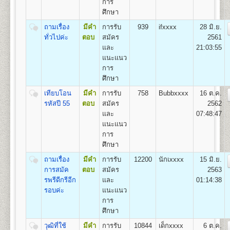
11
550
500
800
100
500
100
การ
เรียนเป็น Pre-Optometry ในช่วง 2 ปีแรก และเรียน
2,550
ศึกษา
Optometry ในช่วง 4 ปีหลัง
12
600
500
800
100
500
100
2.หลักสูตร 4 ปี สำหรับผู้ที่จบการศึกษาระดับปริญญาตรี
2,600
ถามเรื่อง
มีคำ
การรับ
939
ifxxxx
28 มิ.ย.
เรียน Optometry ในหลักสูตร 4 ปี
ทั่วไปค่ะ
ตอบ
สมัคร
2561
13
650
500
800
100
500
100
ชื่อปริญญา
ทัศนมาตรศาสตรบัณฑิต (ทศ.บ.) Doctor of
และ
21:03:55
2,650
Optometry (O.D.)
แนะแนว
14
700
500
800
100
500
100
เปิดสอน
1
สาขาวิชา
คือ สาขาวิชาทัศนมาตรศาสตร์
การ
2,700
ศึกษา
15
750
500
800
100
500
100
2,750
เทียบโอน
มีคำ
การรับ
758
Bubbxxxx
16 ต.ค.
คณะสาธารณสุขศาสตร์
รหัสปี 55
ตอบ
สมัคร
2562
เปิดสอนระดับปริญญาตรี
หลักสูตร 4 ปี จำนวน
16
800
500
800
100
500
100
2,800
และ
07:48:47
135 หน่วยกิต
แนะแนว
ชื่อปริญญา
สาธารณสุขศาสตรบัณฑิต (ส.บ.) Bachelor of
17
850
500
800
100
500
100
2,850
การ
Health (B.P.H)
ศึกษา
เปิดสอน 1
หลักสูตร
18
900
500
800
100
500
100
2,900
1.หลักสูตรสาธารณสุขศาสตรบัณฑิต สาขาวิชา
ถามเรื่อง
มีคำ
การรับ
12200
นักเxxxx
15 มิ.ย.
สาธารณสุขชุมชน
19
950
500
800
100
500
100
การสมัค
ตอบ
สมัคร
2563
2,950
รพรีดีกรีอีก
และ
01:14:38
ส่วนกลาง (หัวหมาก) สำนักงานคณะสาธารณสุขศาสตร์
20
1,000
500
800
100
500
100
รอบค่ะ
แนะแนว
3,000
มหาวิทยาลัยรามคำแหง
การ
อาคารสุโขทัย ชั้น 13 แขวงหัวหมาก กรุงเทพฯ 10240
ศึกษา
21
1,050
500
800
100
500
100
3,050
วุฒิที่ใช้
มีคำ
การรับ
10844
เด็กxxxx
6 ต.ค.