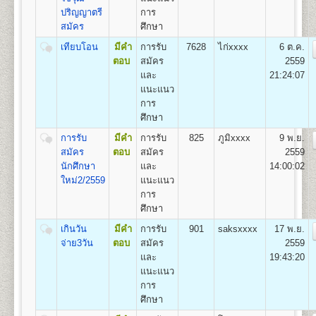
๔. คู่มือกรอกระเบียน
ปริญญาตรี
การ
1
.
กลุ่มวิชาเอกการปกครอง (Plan A),
ประวัตินักศึกษาใหม่ (ม.ร.๒๕) สำ หรับแผ่นระบายให้ใส่
สมัคร
ศึกษา
2. กลุ่มวิชาเอกความสัมพันธ์ระหว่างประเทศ (Plan B)
ไว้ในคู่มือ ม.ร. ๒๕
3. และกลุ่มวิชาเอกการบริหารรัฐกิจ (Plan C)
๕. เอกสารอื่นๆ(ถ้ามี) กรณี
เทียบโอน
มีคำ
การรับ
7628
ไก่xxxx
6 ต.ค.
มีการเปลี่ยนชื่อตัว-นามสกุล ให้เย็บติดคู่กับสำเนาวุฒิบัตร
ตอบ
สมัคร
2559
ทั้ง ๒ ฉบับด้วย
และ
21:24:07
คณะเศรษฐศาสตร์
แนะแนว
- ตรวจหลักฐานการสมัค
เปิดสอนระดับปริญญาตรี
หลักสูตร 4 ปี จำนวน 137
การ
- ออกเลขรหัสประจำ ตัวผู
หน่วยกิต
ศึกษา
ห้องประชุมใหญ่
- แนะนำ การติดสติ๊กเกอร์
ชื่อปริญญา
เศรษฐศาสตรบัณฑิต (ศ.บ.) Bachelor of
อาคารหอประชุม
- เลือกกระบวนวิชาลงทะเบ
การรับ
มีคำ
การรับ
825
ภูมิxxxx
9 พ.ย.
Economics (B.Econ.)
พ่อขุนรามคำแหงมหาราช
โดยดูกระบวนวิชาชั้นปีที
สมัคร
ตอบ
สมัคร
2559
เปิดสอน
6
สาขา
เศรษฐศาสตร์ทฤษฎีและเชิงปริมาณ
สมัครฯ
นักศึกษา
และ
14:00:02
เศรษฐศาสตร์ธุรกิจและอุตสาหกรรม เศรษฐศาสตร์การ
*(กรณีผู้ใช้ม.ร.๓๖, ม.ร.
ใหม่2/2559
แนะแนว
เงินและการบริหารความเสี่ยง เศรษฐศาสตร์การคลังและ
การ
ห้องศักดิ์ ผาสุขนิรันด์
- ชำระเงินค่าธรรมเนียม
การพัฒนา เศรษฐศาสตร์ระหว่างประเทศและโลกาภิวัตน์
ศึกษา
อาคารหอประชุมพ่อขุนรามคำแหง
(ดูรายละเอียดหน้า ๑๓ ข
และเศรษฐศาสตร์การเกษตร
มหาราช
- จัดเก็บซองประวัตินักศึ
เกินวัน
มีคำ
การรับ
901
saksxxxx
17 พ.ย.
เมื่อเสร็จสิ้นขั้นตอนการรับสมัครเป็นนักศึกษาใหม่แล้ว ผู้
จ่าย3วัน
ตอบ
สมัคร
2559
สมัครจะได้รับเอกสารกลับไป ดังนี้
และ
19:43:20
๑. ใบเสร็จรับเงินลงทะเบียนนักศึกษาใหม่
คณะสื่อสารมวลชน
แนะแนว
๒. ใบนัดรับบัตรประจำ ตัวนักศึกษา
เปิดสอนระดับปริญญาตรี
หลักสูตร 4 ปี จำนวน 144
การ
๓. หนังสือปฐมนิเทศนักศึกษา
หน่วยกิต
ศึกษา
ชื่อปริญญา
ศิลปศาสตรบัณฑิต (สื่อสารมวลชน) ศศ.บ.