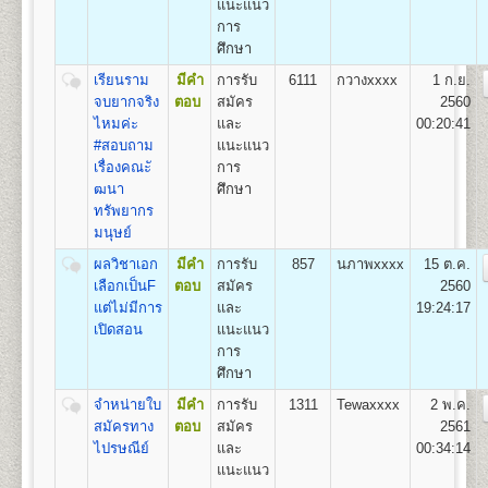
แนะแนว
ถาวร
1.สาขาวิชาวิศวกรรมโยธา
การ
2.สาขาวิชาวิศวกรรมอุตสาหการ
1
50
500
800
100
500
100
ศึกษา
2,050
3.สาขาวิชาวิศวกรรมพลังงาน
4.สาขาวิชาวิศวกรรมคอมพิวเตอร์
เรียนราม
มีคำ
การรับ
6111
กวางxxxx
1 ก.ย.
2
100
500
800
100
500
100
2,100
5.สาขาวิชาวิศวกรรมสิ่งแวดล้อม
จบยากจริง
ตอบ
สมัคร
2560
ไหมค่ะ
และ
00:20:41
3
150
500
800
100
500
100
2,150
#สอบถาม
แนะแนว
คณะศิลปกรรมศาสตร์
เรื่องคณะั
การ
4
200
500
800
100
500
100
2,200
เปิดสอนระดับปริญญาตรี
ฒนา
ศึกษา
หลักสูตร 4 ปี 137-139
หน่วยกิต
ทรัพยากร
5
250
500
800
100
500
100
2,250
ชื่อปริญญา
มนุษย์
ศิลปกรรมศาสตรบัณฑิต (ศป.บ) Bachelor of
Fine and Applied Arts(B.F.A.)
ผลวิชาเอก
มีคำ
การรับ
857
นภาพxxxx
15 ต.ค.
6
300
500
800
100
500
100
เปิดสอน
3
สาขาวิชา
2,300
เลือกเป็นF
ตอบ
สมัคร
2560
1.สาขาวิชานาฏกรรมไทย
แต่ไม่มีการ
และ
19:24:17
7
350
500
800
100
500
100
2.สาขาวิชาดนตรีไทย
2,350
เปิดสอน
แนะแนว
3.สาขาวิชาดนตรีไทยสมัยนิยม
การ
8
400
500
800
100
500
100
2,400
ศึกษา
9
450
500
800
100
500
100
จำหน่ายใบ
มีคำ
การรับ
1311
Tewaxxxx
2 พ.ค.
คณะทัศนมาตรศาสตร์
2,450
สมัครทาง
ตอบ
สมัคร
2561
เปิดสอนระดับปริญญาตรี
หลักสูตร 6 ปี จำนวน 238
10
500
500
800
100
500
100
ไปรษณีย์
และ
00:34:14
หน่วยกิต
2,500
แนะแนว
1.หลักสูตร 6 ปี สำหรับผู้ที่จบมัธยมศึกษาปีที่ 6 โดยเริ่ม