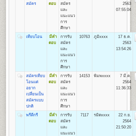
22
1,100
500
800
100
500
100
สมัคร
ตอบ
สมัคร
2563
3,100
และ
07:55:04
แนะแนว
การ
หลักสูตรที่เปิดสอน (ปริญญาตรี ส่วนภูมิภาค)
ศึกษา
มหาวิทยาลัยรามคำแหงเปิดสอนระดับปริญญาตรี ใน 4
เทียบโอน
มีคำ
การรับ
10763
ภูมิxxxx
17 ธ.ค.
คณะ/สาขาวิชาในส่วนภูมิภาค
ตอบ
สมัคร
2563
สาขาวิทยบริการเฉลิมพระเกียรต 23 จังหวัด 41 ศูนย์
และ
13:54:26
สอบ
แนะแนว
คณะนิติศาสตร์
สาขาวิชานิติศาสตร์
การ
คณะบริหารธุรกิจ
สาขาวิชาการจัดการ
ศึกษา
คณะสื่อสารมวลชน
สาขาวิชานิเทศศาสตร์และ
สมัครเทียบ
มีคำ
การรับ
14153
พิมพxxxx
7 มี.ค.
สื่อดิจิทัล
โอนแต่
ตอบ
สมัคร
2564
คณะรัฐศาสตร์
กลุ่มวิชาเอก การบริหารรัฐกิจ
อยาก
และ
11:36:33
http://www.regis.ru.ac.th/index.php/curriculum/2014-
เปลี่ยนเป็น
แนะแนว
02-19-06-53-52
สมัครแบบ
การ
ปกติ
ศึกษา
พรีดีกรี
มีคำ
การรับ
7117
รมิตxxxx
22 ก.ย.
ตอบ
สมัคร
2564
และ
21:50:20
แนะแนว