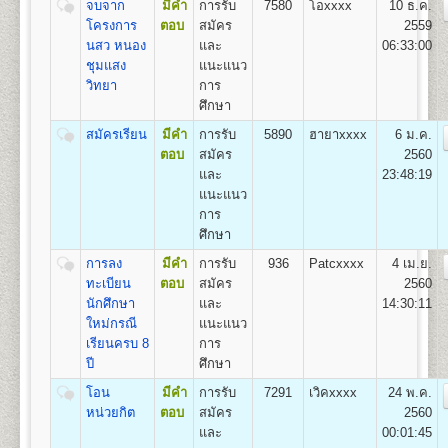
จบจาก
มีคำ
การรับ
7580
โอxxxx
10 ธ.ค.
(สื่อสารมวลชน) Bachelor of Arts (Mass
โครงการ
ตอบ
สมัคร
2559
Communication) B.A. (Mass Communication)
นสว หนอง
และ
06:33:00
อัตราค่าธรรมเนียมการศึกษา ค่าลง
เปิดสอน
1
สาขาวิชา
คือ สาขาวิชาสื่อสารมวลชน
ชุมแสง
แนะแนว
ทะเบียนเรียนและค่าบำรุงการศึกษา
วิทยา
การ
1. ค่าลงทะเบียนเรียนเป็นรายหน่วยกิตๆ ละ
ศึกษา
2. ค่าบัตรประจำตัวผู้เข้าศึกษา
คณะพัฒนาทรัพยากรมนุษย์
สมัครเรียน
มีคำ
การรับ
5890
ฮายาxxxx
6 ม.ค.
3. ค่าธรรมเนียมแรกเข้าศึกษา
เปิดสอนระดับปริญญาตรี
หลักสูตร 4 ปี จำนวน 132
ตอบ
สมัคร
2560
4. ค่าขึ้นทะเบียนผู้เข้าศึกษา
หน่วยกิต
และ
23:48:19
5. ค่าสมาชิกหนังสือพิมพ์ข่าวรามคำแหง
ชื่อปริญญา
ศิลปศาสตรบัณฑิต(การพัฒนาทรัพยากร
แนะแนว
6. ค่าบำรุงมหาวิทยาลัย ภาคปกติ
มนุษย์) ศ.ศ.บ.(การพัฒนาทรัพยากรมนุษย์) Bachelor of
การ
ค่าบำรุงมหาวิทยาลัย ภาคฤดูร้อน
Arts (Human Resourse Development) B.A. (Human
ศึกษา
7. ค่าใบรับรองผลการศึกษา ชุดละ
Resourse Development)
การลง
มีคำ
การรับ
936
Patcxxxx
4 เม.ย.
เปิดสอน
1
สาขาวิชา
คือ สาขาวิชาพัฒนาทรัพยากร
ทะเบียน
ตอบ
สมัคร
2560
มนุษย์
นักศึกษา
และ
14:30:11
สูตรการชำระเงินสำหรับผู้เข้าศึกษาราย
ใหม่กรณี
แนะแนว
คณะวิศวกรรมศาสตร์
กระบวนวิชา (PRE-DEGREE)
เรียนครบ 8
การ
เปิดสอนระดับปริญญาตรี
หลักสูตร 4 ปี จำนวน 138 -148
ปี
ศึกษา
ค่าทำ
หน่วยกิต
ค่า
ค่าขึ้น
ค่า
โอน
มีคำ
การรับ
7291
เวิคxxxx
24 พ.ค.
ค่า
ค่า
บัตร
ชื่อปริญญา
วิศวกรรมศาสตรบัณฑิต (วศ.บ.) Bachelor of
จำนวน
ธรรมเนียม
ทะเบียน
สมาชิก
รวม
หน่วยกิต
ตอบ
สมัคร
2560
หน่วยกิต
บำรุง
ประจำ
Engineering (B.Eng.)
หน่วยกิต
แรกเข้า
เข้า
ข่าว
(บาท)
และ
00:01:45
(บาท)
(บาท)
ตัว
เปิดสอน
5
สาขาวิชา
คือ
ศึกษา
ศึกษา
รามฯ