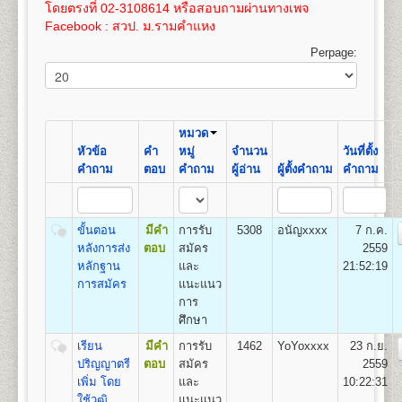
เปิดสอน
สาขาภูมิศาสตร์
100
3,575
โดยตรงที่ 02-3108614 หรือสอบถามผ่านทางเพจ
และให้ทำการชำระค่าเทียบโอนไว้ก่อน 100 บาท และ
เอกสารตามข้อ ๕-๖ แทรกอยู่ในระเบียบการฯ
Facebook : สวป. ม.รามคำแหง
หลังจากผลสอบที่รอเข้าระบบทรานสคริปท์แล้ว ให้ขอ
(ม.ร.๑) ให้ผู้สมัครกรอกและระบายให้ครบถ้วน เอกสาร
16
400
800
1,200
1,000
100
100
3,600
ทรานสคริปท์และไปดำเนินการเทียบโอนหน่วยกิตใน
ตามข้อ ๑-๔ ให้ถ่ายเอกสารขนาด A4 หรือถ่ายขนาด
Perpage:
ที่ทำการคณะที่ได้สมัครเข้าอีกครั้งหลังจากการรับ
21.5 x 35.3 ซม. เท่านั้น
17
425
800
1,200
1,000
100
คณะวิทยาศาสตร์
สมัครฯ
100
3,625
เปิดสอนระดับปริญญาตรี
หลักสูตร 4 ปี จำนวน 128-138
ค่าใช้จ่ายในการสมัครเป็นนักศึกษาใหม่
ดูรายละเอียด
18
450
800
1,200
1,000
100
หน่วยกิต
100
3,650
ได้โดย
คลิกที่นี
โดยค่าใช้จ่ายนี้ยังไม่รวมค่าเทียบโอน
ชื่อปริญญา
วิทยาศาสตรบัณฑิต (วท.บ.) Bachelor of
หมวด
ขั้นตอนการสมัครรายกระบวนวิชา (PRE-
หน่วยกิตในกรณีนี้ หน่วยกิตละ 50 บาท(ค่าเทียบโอน
19
475
800
1,200
1,000
100
Science (B.S.in…………….)
หัวข้อ
คำ
หมู่
จำนวน
วันที่ตั้ง
100
3,675
DEGREE) ด้วยตนเอง
หน่วยกิตสามารถชำระได้ภายหลัง ภายใน 1 ปี นับจากวัน
เปิดสอน
14
สาขาวิชา
คณิตศาสตร์ สถิติศาสตร์ เคมี
คำถาม
ตอบ
คำถาม
ผู้อ่าน
ผู้ตั้งคำถาม
คำถาม
ที่สมัครฯ)
20
500
800
1,200
1,000
100
ฟิสิกส์ ชีววิทยา วิทยาการคอมพิวเตอร์ การวิจัยดำเนิน
สถานที่รับสมัคร
อาคารหอประชุมพ่อขุนรามคำ แหง
100
3,700
งาน เทคโนโลยีวัสดุ เทคโนโลยีอาหาร เทคโนโลยี
มหาราช
หากมีข้อสงสัยเพิ่มเติมประการใดๆ ให้สอบถามได้ที่ หน่วย
21
525
800
1,200
1,000
100
อิเล็กทรอนิกส์ เทคโนโลยีชีวภาพ วิทยาศาสตร์สิ่ง
รายละเอียดแต่ละขั้นตอน
แนะแนวและประชาสัมพันธ์ (ห้องแนะแนว) อาคาร สวป.
๑. ใบสมัครและขึ้นทะ
100
3,725
ขั้นตอน
มีคำ
การรับ
5308
อนัญxxxx
7 ก.ค.
แวดล้อม เทคโนโลยีการเกษตร และเทคโนโลยี
เบียนฯ (ม.ร.๒) ผู้เข้าศึกษาเป็นรายกระบวนวิชา (PRE -
ชั้น 4 โทรศัพท์ 02-310-8614
หลังการส่ง
ตอบ
สมัคร
2559
22
550
800
1,200
1,000
100
สารสนเทศ
DEGREE)
100
3,750
หลักฐาน
และ
21:52:19
๒. สำเนาวุฒิบัตรจบระดับ
การสมัคร
แนะแนว
ชั้นมัธยมศึกษาตอนต้น (ม.๓) ขึ้นไป จำนวน ๒ ฉบับ
การ
คณะรัฐศาสตร์
(ไม่ให้ใช้สำเนาสมุดพก
ศึกษา
เปิดสอนระดับปริญญาตรี
หลักสูตร 4 ปี จำนวน
หรือหนังสือรับรองกำ ลังศึกษาอยู่มัธยมศึกษาตอนปลาย)
เรียน
มีคำ
การรับ
1462
YoYoxxxx
23 ก.ย.
126 หน่วยกิต
๓. สำเนาทะเบียนบ้าน
ปริญญาตรี
ตอบ
สมัคร
2559
ชื่อปริญญา
รัฐศาสตรบัณฑิต (ร.บ.) Bachelor of Political
จำนวน ๒ ฉบับ และสำเนาบัตรประจำตัวประชาชน
เพิ่ม โดย
และ
10:22:31
Science (B.Pol.Sc.)
จำนวน ๓ ฉบับ
ใช้วุฒิ
แนะแนว
เปิดสอน
3
กลุ่มวิชาเอก