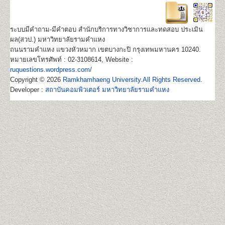
22
1,100
500
800
100
500
100
3,100
ระบบมีคำถาม-มีคำตอบ สำนักบริการทางวิชาการและทดสอบ ประเมิน
หลักสูตรที่เปิดสอน (ปริญญาตรี ส่วนภูมิภาค)
ผล(สวป.) มหาวิทยาลัยรามคำแหง
ถนนรามคำแหง แขวงหัวหมาก เขตบางกะปิ กรุงเทพมหานคร 10240.
มหาวิทยาลัยรามคำแหงเปิดสอนระดับปริญญาตรี ใน 4
หมายเลขโทรศัพท์ : 02-3108614, Website :
คณะ/สาขาวิชาในส่วนภูมิภาค
ruquestions.wordpress.com/
สาขาวิทยบริการเฉลิมพระเกียรต 23 จังหวัด 41 ศูนย์
Copyright © 2026
Ramkhamhaeng University.All Rights Reserved.
สอบ
Developer :
สถาบันคอมพิวเตอร์ มหาวิทยาลัยรามคำแหง
คณะนิติศาสตร์
สาขาวิชานิติศาสตร์
คณะบริหารธุรกิจ
สาขาวิชาการจัดการ
คณะสื่อสารมวลชน
สาขาวิชานิเทศศาสตร์และ
สื่อดิจิทัล
คณะรัฐศาสตร์
กลุ่มวิชาเอก การบริหารรัฐกิจ
http://www.regis.ru.ac.th/index.php/curriculum/2014-
02-19-06-53-52