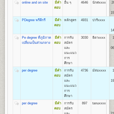
ถาวร
online and on site
มีคำ
อื่น ๆ
4646
นักศxxxx
2
1.สาขาวิชาวิศวกรรมโยธา
ตอบ
2.สาขาวิชาวิศวกรรมอุตสาหการ
1
50
500
800
100
500
100
2,050
15
3.สาขาวิชาวิศวกรรมพลังงาน
4.สาขาวิชาวิศวกรรมคอมพิวเตอร์
PDegree พรีดีกรี
มีคำ
หลักสูตร
4931
ปวริxxxx
2
100
500
800
100
500
100
2,100
5.สาขาวิชาวิศวกรรมสิ่งแวดล้อม
ตอบ
14
3
150
500
800
100
500
100
2,150
Pe degree ที่ภูมิภาค
มีคำ
การรับ
3030
ธิดาxxxx
คณะศิลปกรรมศาสตร์
4
200
500
800
100
500
100
เปลี่ยนเป็นส่วนกลาง
ตอบ
สมัคร
2,200
เปิดสอนระดับปริญญาตรี
หลักสูตร 4 ปี 137-139
และ
06
หน่วยกิต
5
250
500
800
100
500
100
แนะแนว
2,250
ชื่อปริญญา
ศิลปกรรมศาสตรบัณฑิต (ศป.บ) Bachelor of
การ
Fine and Applied Arts(B.F.A.)
6
300
500
800
100
500
100
ศึกษา
เปิดสอน
3
สาขาวิชา
2,300
1.สาขาวิชานาฏกรรมไทย
per degree
มีคำ
การรับ
4736
มัสมxxxx
7
350
500
800
100
500
100
2.สาขาวิชาดนตรีไทย
2,350
ตอบ
สมัคร
3.สาขาวิชาดนตรีไทยสมัยนิยม
และ
19
8
400
500
800
100
500
100
2,400
แนะแนว
การ
9
450
500
800
100
500
100
คณะทัศนมาตรศาสตร์
ศึกษา
2,450
เปิดสอนระดับปริญญาตรี
หลักสูตร 6 ปี จำนวน 238
per degree
มีคำ
การรับ
897
tanuxxxx
10
500
500
800
100
500
100
หน่วยกิต
2,500
ตอบ
สมัคร
1.หลักสูตร 6 ปี สำหรับผู้ที่จบมัธยมศึกษาปีที่ 6 โดยเริ่ม
และ
21