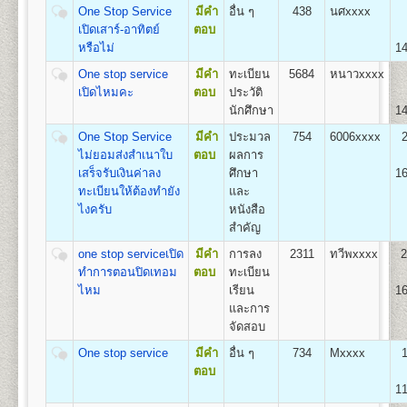
(สื่อสารมวลชน) Bachelor of Arts (Mass
One Stop Service
มีคำ
อื่น ๆ
438
นศxxxx
Communication) B.A. (Mass Communication)
เปิดเสาร์-อาทิตย์
ตอบ
อัตราค่าธรรมเนียมการศึกษา ค่าลง
เปิดสอน
1
สาขาวิชา
คือ สาขาวิชาสื่อสารมวลชน
หรือไม่
14
ทะเบียนเรียนและค่าบำรุงการศึกษา
One stop service
มีคำ
ทะเบียน
5684
หนาวxxxx
เปิดไหมคะ
ตอบ
ประวัติ
1. ค่าลงทะเบียนเรียนเป็นรายหน่วยกิตๆ ละ
นักศึกษา
14
2. ค่าบัตรประจำตัวผู้เข้าศึกษา
คณะพัฒนาทรัพยากรมนุษย์
3. ค่าธรรมเนียมแรกเข้าศึกษา
One Stop Service
มีคำ
ประมวล
754
6006xxxx
2
เปิดสอนระดับปริญญาตรี
หลักสูตร 4 ปี จำนวน 132
4. ค่าขึ้นทะเบียนผู้เข้าศึกษา
ไม่ยอมส่งสำเนาใบ
ตอบ
ผลการ
หน่วยกิต
5. ค่าสมาชิกหนังสือพิมพ์ข่าวรามคำแหง
เสร็จรับเงินค่าลง
ศึกษา
16
ชื่อปริญญา
ศิลปศาสตรบัณฑิต(การพัฒนาทรัพยากร
6. ค่าบำรุงมหาวิทยาลัย ภาคปกติ
ทะเบียนให้ต้องทำยัง
และ
มนุษย์) ศ.ศ.บ.(การพัฒนาทรัพยากรมนุษย์) Bachelor of
ค่าบำรุงมหาวิทยาลัย ภาคฤดูร้อน
ไงครับ
หนังสือ
Arts (Human Resourse Development) B.A. (Human
7. ค่าใบรับรองผลการศึกษา ชุดละ
สำคัญ
Resourse Development)
เปิดสอน
1
สาขาวิชา
คือ สาขาวิชาพัฒนาทรัพยากร
one stop serviceเปิด
มีคำ
การลง
2311
ทวีพxxxx
2
มนุษย์
ทำการตอนปิดเทอม
ตอบ
ทะเบียน
ไหม
เรียน
16
สูตรการชำระเงินสำหรับผู้เข้าศึกษาราย
และการ
คณะวิศวกรรมศาสตร์
กระบวนวิชา (PRE-DEGREE)
จัดสอบ
เปิดสอนระดับปริญญาตรี
หลักสูตร 4 ปี จำนวน 138 -148
ค่าทำ
หน่วยกิต
ค่า
ค่าขึ้น
ค่า
One stop service​
มีคำ
อื่น ๆ
734
Mxxxx
ค่า
ค่า
บัตร
ชื่อปริญญา
วิศวกรรมศาสตรบัณฑิต (วศ.บ.) Bachelor of
จำนวน
ธรรมเนียม
ทะเบียน
สมาชิก
รวม
ตอบ
หน่วยกิต
บำรุง
ประจำ
Engineering (B.Eng.)
หน่วยกิต
แรกเข้า
เข้า
ข่าว
(บาท)
11
(บาท)
(บาท)
ตัว
เปิดสอน
5
สาขาวิชา
คือ
ศึกษา
ศึกษา
รามฯ