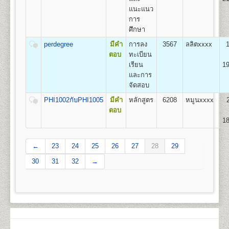
11
550
500
800
100
500
100
เรียนเป็น Pre-Optometry ในช่วง 2 ปีแรก และเรียน
2,550
แนะแนว
Optometry ในช่วง 4 ปีหลัง
การ
12
600
500
800
100
500
100
2.หลักสูตร 4 ปี สำหรับผู้ที่จบการศึกษาระดับปริญญาตรี
2,600
ศึกษา
เรียน Optometry ในหลักสูตร 4 ปี
13
650
500
800
100
500
100
ชื่อปริญญา
ทัศนมาตรศาสตรบัณฑิต (ทศ.บ.) Doctor of
perdegree
มีคำ
การลง
3567
ลลิตxxxx
2,650
Optometry (O.D.)
ตอบ
ทะเบียน
14
700
500
800
100
500
100
เปิดสอน
1
สาขาวิชา
คือ สาขาวิชาทัศนมาตรศาสตร์
เรียน
19
2,700
และการ
15
750
500
800
100
500
100
จัดสอบ
2,750
คณะสาธารณสุขศาสตร์
PHI1002กับPHI1005
มีคำ
หลักสูตร
6208
หมูนxxxx
เปิดสอนระดับปริญญาตรี
หลักสูตร 4 ปี จำนวน
16
800
500
800
100
500
100
ตอบ
2,800
135 หน่วยกิต
18
ชื่อปริญญา
สาธารณสุขศาสตรบัณฑิต (ส.บ.) Bachelor of
17
850
500
800
100
500
100
2,850
Health (B.P.H)
←
เปิดสอน 1
23
หลักสูตร
24
25
26
27
28
29
18
900
500
800
100
500
100
2,900
1.หลักสูตรสาธารณสุขศาสตรบัณฑิต สาขาวิชา
30
31
32
→
สาธารณสุขชุมชน
19
950
500
800
100
500
100
2,950
ส่วนกลาง (หัวหมาก) สำนักงานคณะสาธารณสุขศาสตร์
20
1,000
500
800
100
500
100
3,000
มหาวิทยาลัยรามคำแหง
อาคารสุโขทัย ชั้น 13 แขวงหัวหมาก กรุงเทพฯ 10240
21
1,050
500
800
100
500
100
3,050