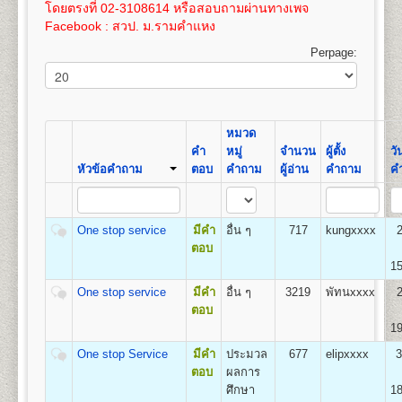
เปิดสอน
สาขาภูมิศาสตร์
100
3,575
โดยตรงที่ 02-3108614 หรือสอบถามผ่านทางเพจ
และให้ทำการชำระค่าเทียบโอนไว้ก่อน 100 บาท และ
เอกสารตามข้อ ๕-๖ แทรกอยู่ในระเบียบการฯ
Facebook : สวป. ม.รามคำแหง
หลังจากผลสอบที่รอเข้าระบบทรานสคริปท์แล้ว ให้ขอ
(ม.ร.๑) ให้ผู้สมัครกรอกและระบายให้ครบถ้วน เอกสาร
16
400
800
1,200
1,000
100
100
3,600
ทรานสคริปท์และไปดำเนินการเทียบโอนหน่วยกิตใน
ตามข้อ ๑-๔ ให้ถ่ายเอกสารขนาด A4 หรือถ่ายขนาด
Perpage:
ที่ทำการคณะที่ได้สมัครเข้าอีกครั้งหลังจากการรับ
21.5 x 35.3 ซม. เท่านั้น
17
425
800
1,200
1,000
100
คณะวิทยาศาสตร์
สมัครฯ
100
3,625
เปิดสอนระดับปริญญาตรี
หลักสูตร 4 ปี จำนวน 128-138
ค่าใช้จ่ายในการสมัครเป็นนักศึกษาใหม่
ดูรายละเอียด
18
450
800
1,200
1,000
100
หน่วยกิต
100
3,650
ได้โดย
คลิกที่นี
โดยค่าใช้จ่ายนี้ยังไม่รวมค่าเทียบโอน
ชื่อปริญญา
วิทยาศาสตรบัณฑิต (วท.บ.) Bachelor of
หมวด
ขั้นตอนการสมัครรายกระบวนวิชา (PRE-
หน่วยกิตในกรณีนี้ หน่วยกิตละ 50 บาท(ค่าเทียบโอน
19
475
800
1,200
1,000
100
Science (B.S.in…………….)
คำ
หมู่
จำนวน
ผู้ตั้ง
วัน
100
3,675
DEGREE) ด้วยตนเอง
หน่วยกิตสามารถชำระได้ภายหลัง ภายใน 1 ปี นับจากวัน
เปิดสอน
14
สาขาวิชา
คณิตศาสตร์ สถิติศาสตร์ เคมี
หัวข้อคำถาม
ตอบ
คำถาม
ผู้อ่าน
คำถาม
ค
ที่สมัครฯ)
20
500
800
1,200
1,000
100
ฟิสิกส์ ชีววิทยา วิทยาการคอมพิวเตอร์ การวิจัยดำเนิน
สถานที่รับสมัคร
อาคารหอประชุมพ่อขุนรามคำ แหง
100
3,700
งาน เทคโนโลยีวัสดุ เทคโนโลยีอาหาร เทคโนโลยี
มหาราช
หากมีข้อสงสัยเพิ่มเติมประการใดๆ ให้สอบถามได้ที่ หน่วย
21
525
800
1,200
1,000
100
อิเล็กทรอนิกส์ เทคโนโลยีชีวภาพ วิทยาศาสตร์สิ่ง
รายละเอียดแต่ละขั้นตอน
แนะแนวและประชาสัมพันธ์ (ห้องแนะแนว) อาคาร สวป.
๑. ใบสมัครและขึ้นทะ
100
3,725
One stop service
มีคำ
อื่น ๆ
717
kungxxxx
แวดล้อม เทคโนโลยีการเกษตร และเทคโนโลยี
เบียนฯ (ม.ร.๒) ผู้เข้าศึกษาเป็นรายกระบวนวิชา (PRE -
ชั้น 4 โทรศัพท์ 02-310-8614
ตอบ
22
550
800
1,200
1,000
100
สารสนเทศ
DEGREE)
100
3,750
15
๒. สำเนาวุฒิบัตรจบระดับ
One stop service
มีคำ
อื่น ๆ
3219
พัทนxxxx
2
ชั้นมัธยมศึกษาตอนต้น (ม.๓) ขึ้นไป จำนวน ๒ ฉบับ
ตอบ
คณะรัฐศาสตร์
(ไม่ให้ใช้สำเนาสมุดพก
19
เปิดสอนระดับปริญญาตรี
หลักสูตร 4 ปี จำนวน
หรือหนังสือรับรองกำ ลังศึกษาอยู่มัธยมศึกษาตอนปลาย)
126 หน่วยกิต
๓. สำเนาทะเบียนบ้าน
One stop Service
มีคำ
ประมวล
677
elipxxxx
3
ชื่อปริญญา
รัฐศาสตรบัณฑิต (ร.บ.) Bachelor of Political
จำนวน ๒ ฉบับ และสำเนาบัตรประจำตัวประชาชน
ตอบ
ผลการ
Science (B.Pol.Sc.)
จำนวน ๓ ฉบับ
ศึกษา
18
เปิดสอน
3
กลุ่มวิชาเอก