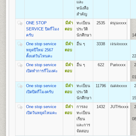
๔. คู่มือกรอกระเบียน
และ
1
.
กลุ่มวิชาเอกการปกครอง (Plan A),
ประวัตินักศึกษาใหม่ (ม.ร.๒๕) สำ หรับแผ่นระบายให้ใส่
หนังสือ
2. กลุ่มวิชาเอกความสัมพันธ์ระหว่างประเทศ (Plan B)
ไว้ในคู่มือ ม.ร. ๒๕
สำคัญ
3. และกลุ่มวิชาเอกการบริหารรัฐกิจ (Plan C)
๕. เอกสารอื่นๆ(ถ้ามี) กรณี
ONE STOP
มีคำ
ทะเบียน
2535
ดนุนxxxx
มีการเปลี่ยนชื่อตัว-นามสกุล ให้เย็บติดคู่กับสำเนาวุฒิบัตร
SERVICE ปิดกี่โมง
ตอบ
ประวัติ
ทั้ง ๒ ฉบับด้วย
ครับ
นักศึกษา
14
คณะเศรษฐศาสตร์
- ตรวจหลักฐานการสมัค
เปิดสอนระดับปริญญาตรี
หลักสูตร 4 ปี จำนวน 137
One stop service
มีคำ
อื่น ๆ
3338
เจนจxxxx
- ออกเลขรหัสประจำ ตัวผู
หน่วยกิต
หยุดปีใหม่ 2567
ตอบ
ห้องประชุมใหญ่
- แนะนำ การติดสติ๊กเกอร์
ชื่อปริญญา
เศรษฐศาสตรบัณฑิต (ศ.บ.) Bachelor of
ตั้งแต่วันไหนคะ
22
อาคารหอประชุม
- เลือกกระบวนวิชาลงทะเบ
Economics (B.Econ.)
One stop service
มีคำ
อื่น ๆ
622
Parixxxx
พ่อขุนรามคำแหงมหาราช
โดยดูกระบวนวิชาชั้นปีที
เปิดสอน
6
สาขา
เศรษฐศาสตร์ทฤษฎีและเชิงปริมาณ
เปิดทำการกี่โมงค่ะ
ตอบ
สมัครฯ
เศรษฐศาสตร์ธุรกิจและอุตสาหกรรม เศรษฐศาสตร์การ
01
*(กรณีผู้ใช้ม.ร.๓๖, ม.ร.
เงินและการบริหารความเสี่ยง เศรษฐศาสตร์การคลังและ
ห้องศักดิ์ ผาสุขนิรันด์
- ชำระเงินค่าธรรมเนียม
การพัฒนา เศรษฐศาสตร์ระหว่างประเทศและโลกาภิวัตน์
One stop service
มีคำ
ทะเบียน
11796
ณดลxxxx
อาคารหอประชุมพ่อขุนรามคำแหง
(ดูรายละเอียดหน้า ๑๓ ข
และเศรษฐศาสตร์การเกษตร
เปิดปิดกี่โมงครับ
ตอบ
ประวัติ
มหาราช
- จัดเก็บซองประวัตินักศึ
นักศึกษา
15
เมื่อเสร็จสิ้นขั้นตอนการรับสมัครเป็นนักศึกษาใหม่แล้ว ผู้
One stop service
มีคำ
การลง
1432
JUTHxxxx
สมัครจะได้รับเอกสารกลับไป ดังนี้
เปิดวันหยุดไหมคะ
ตอบ
ทะเบียน
๑. ใบเสร็จรับเงินลงทะเบียนนักศึกษาใหม่
คณะสื่อสารมวลชน
เรียน
08
๒. ใบนัดรับบัตรประจำ ตัวนักศึกษา
เปิดสอนระดับปริญญาตรี
หลักสูตร 4 ปี จำนวน 144
และการ
๓. หนังสือปฐมนิเทศนักศึกษา
หน่วยกิต
จัดสอบ
ชื่อปริญญา
ศิลปศาสตรบัณฑิต (สื่อสารมวลชน) ศศ.บ.