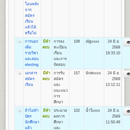
ถาวร
1.สาขาวิชาวิศวกรรมโยธา
โอนหลัง
2.สาขาวิชาวิศวกรรมอุตสาหการ
จาก
1
50
500
800
100
500
100
2,050
3.สาขาวิชาวิศวกรรมพลังงาน
สมัคร
4.สาขาวิชาวิศวกรรมคอมพิวเตอร์
เรียน
2
100
500
800
100
500
100
2,100
5.สาขาวิชาวิศวกรรมสิ่งแวดล้อม
แล้วได้
หรือไม่
3
150
500
800
100
500
100
2,150
การบอก
มีคำ
การลง
108
ณัฐxxxx
24 มิ.ย.
คณะศิลปกรรมศาสตร์
4
200
500
800
100
500
100
เพิ่ม
ตอบ
ทะเบียน
2569
2,200
เปิดสอนระดับปริญญาตรี
หลักสูตร 4 ปี 137-139
รายวิชา
เรียน
19:33:10
หน่วยกิต
และสอบ
และการ
5
250
500
800
100
500
100
2,250
ชื่อปริญญา
ศิลปกรรมศาสตรบัณฑิต (ศป.บ) Bachelor of
etesting
จัดสอบ
Fine and Applied Arts(B.F.A.)
6
300
500
800
100
500
100
เอกสาร
มีคำ
การรับ
157
นักศxxxx
24 มิ.ย.
เปิดสอน
3
สาขาวิชา
2,300
สมัคร
ตอบ
สมัคร
2569
1.สาขาวิชานาฏกรรมไทย
7
350
500
800
100
500
100
เรียน
และ
13:12:11
2.สาขาวิชาดนตรีไทย
2,350
แนะแนว
3.สาขาวิชาดนตรีไทยสมัยนิยม
8
400
500
800
100
500
100
การ
2,400
ศึกษา
9
450
500
800
100
500
100
คณะทัศนมาตรศาสตร์
2,450
ถ้าไม่ทำ
มีคำ
ประมวล
102
น้ำใxxxx
24 มิ.ย.
เปิดสอนระดับปริญญาตรี
หลักสูตร 6 ปี จำนวน 238
บัตร
ตอบ
ผลการ
2569
10
500
500
800
100
500
100
หน่วยกิต
2,500
นักศึกษา
ศึกษา
11:50:49
1.หลักสูตร 6 ปี สำหรับผู้ที่จบมัธยมศึกษาปีที่ 6 โดยเริ่ม
แล้ว
และ