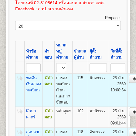
เปิดสอน
สาขาภูมิศาสตร์
100
3,575
โดยตรงที่ 02-3108614 หรือสอบถามผ่านทางเพจ
และให้ทำการชำระค่าเทียบโอนไว้ก่อน 100 บาท และ
เอกสารตามข้อ ๕-๖ แทรกอยู่ในระเบียบการฯ
Facebook : สวป. ม.รามคำแหง
หลังจากผลสอบที่รอเข้าระบบทรานสคริปท์แล้ว ให้ขอ
(ม.ร.๑) ให้ผู้สมัครกรอกและระบายให้ครบถ้วน เอกสาร
16
400
800
1,200
1,000
100
100
3,600
ทรานสคริปท์และไปดำเนินการเทียบโอนหน่วยกิตใน
ตามข้อ ๑-๔ ให้ถ่ายเอกสารขนาด A4 หรือถ่ายขนาด
Perpage:
ที่ทำการคณะที่ได้สมัครเข้าอีกครั้งหลังจากการรับ
21.5 x 35.3 ซม. เท่านั้น
17
425
800
1,200
1,000
100
คณะวิทยาศาสตร์
สมัครฯ
100
3,625
เปิดสอนระดับปริญญาตรี
หลักสูตร 4 ปี จำนวน 128-138
ค่าใช้จ่ายในการสมัครเป็นนักศึกษาใหม่
ดูรายละเอียด
18
450
800
1,200
1,000
100
หน่วยกิต
100
3,650
ได้โดย
คลิกที่นี
โดยค่าใช้จ่ายนี้ยังไม่รวมค่าเทียบโอน
ชื่อปริญญา
วิทยาศาสตรบัณฑิต (วท.บ.) Bachelor of
หมวด
ขั้นตอนการสมัครรายกระบวนวิชา (PRE-
หน่วยกิตในกรณีนี้ หน่วยกิตละ 50 บาท(ค่าเทียบโอน
19
475
800
1,200
1,000
100
Science (B.S.in…………….)
หัวข้อ
คำ
หมู่
จำนวน
ผู้ตั้ง
วันที่ตั้ง
100
3,675
DEGREE) ด้วยตนเอง
หน่วยกิตสามารถชำระได้ภายหลัง ภายใน 1 ปี นับจากวัน
เปิดสอน
14
สาขาวิชา
คณิตศาสตร์ สถิติศาสตร์ เคมี
คำถาม
ตอบ
คำถาม
ผู้อ่าน
คำถาม
คำถาม
ที่สมัครฯ)
20
500
800
1,200
1,000
100
ฟิสิกส์ ชีววิทยา วิทยาการคอมพิวเตอร์ การวิจัยดำเนิน
สถานที่รับสมัคร
อาคารหอประชุมพ่อขุนรามคำ แหง
100
3,700
งาน เทคโนโลยีวัสดุ เทคโนโลยีอาหาร เทคโนโลยี
มหาราช
หากมีข้อสงสัยเพิ่มเติมประการใดๆ ให้สอบถามได้ที่ หน่วย
21
525
800
1,200
1,000
100
อิเล็กทรอนิกส์ เทคโนโลยีชีวภาพ วิทยาศาสตร์สิ่ง
รายละเอียดแต่ละขั้นตอน
แนะแนวและประชาสัมพันธ์ (ห้องแนะแนว) อาคาร สวป.
๑. ใบสมัครและขึ้นทะ
100
3,725
ขอคืน
มีคำ
การลง
115
นักศxxxx
25 มิ.ย.
แวดล้อม เทคโนโลยีการเกษตร และเทคโนโลยี
เบียนฯ (ม.ร.๒) ผู้เข้าศึกษาเป็นรายกระบวนวิชา (PRE -
ชั้น 4 โทรศัพท์ 02-310-8614
เงินค่าลง
ตอบ
ทะเบียน
2569
22
550
800
1,200
1,000
100
สารสนเทศ
DEGREE)
100
3,750
ทะเบียน
เรียน
10:00:54
๒. สำเนาวุฒิบัตรจบระดับ
และการ
ชั้นมัธยมศึกษาตอนต้น (ม.๓) ขึ้นไป จำนวน ๒ ฉบับ
จัดสอบ
คณะรัฐศาสตร์
(ไม่ให้ใช้สำเนาสมุดพก
ศึกษา
มีคำ
หลักสูตร
102
มานีxxxx
25 มิ.ย.
เปิดสอนระดับปริญญาตรี
หลักสูตร 4 ปี จำนวน
หรือหนังสือรับรองกำ ลังศึกษาอยู่มัธยมศึกษาตอนปลาย)
ศาตร์
ตอบ
2569
126 หน่วยกิต
๓. สำเนาทะเบียนบ้าน
09:01:44
ชื่อปริญญา
รัฐศาสตรบัณฑิต (ร.บ.) Bachelor of Political
จำนวน ๒ ฉบับ และสำเนาบัตรประจำตัวประชาชน
Science (B.Pol.Sc.)
จำนวน ๓ ฉบับ
สอบถาม
มีคำ
การลง
118
จิระxxxx
25 มิ.ย.
เปิดสอน
3
กลุ่มวิชาเอก