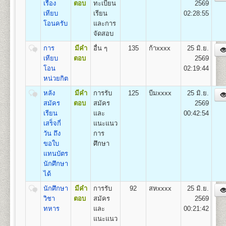
๔. คู่มือกรอกระเบียน
เรื่อง
ตอบ
ทะเบียน
2569
1
.
กลุ่มวิชาเอกการปกครอง (Plan A),
ประวัตินักศึกษาใหม่ (ม.ร.๒๕) สำ หรับแผ่นระบายให้ใส่
เทียบ
เรียน
02:28:55
2. กลุ่มวิชาเอกความสัมพันธ์ระหว่างประเทศ (Plan B)
ไว้ในคู่มือ ม.ร. ๒๕
โอนครับ
และการ
3. และกลุ่มวิชาเอกการบริหารรัฐกิจ (Plan C)
๕. เอกสารอื่นๆ(ถ้ามี) กรณี
จัดสอบ
มีการเปลี่ยนชื่อตัว-นามสกุล ให้เย็บติดคู่กับสำเนาวุฒิบัตร
การ
มีคำ
อื่น ๆ
135
ก้าxxxx
25 มิ.ย.
ทั้ง ๒ ฉบับด้วย
เทียบ
ตอบ
2569
คณะเศรษฐศาสตร์
- ตรวจหลักฐานการสมัค
โอน
02:19:44
เปิดสอนระดับปริญญาตรี
หลักสูตร 4 ปี จำนวน 137
- ออกเลขรหัสประจำ ตัวผู
หน่วยกิต
หน่วยกิต
ห้องประชุมใหญ่
- แนะนำ การติดสติ๊กเกอร์
ชื่อปริญญา
เศรษฐศาสตรบัณฑิต (ศ.บ.) Bachelor of
หลัง
มีคำ
การรับ
125
บีมxxxx
25 มิ.ย.
อาคารหอประชุม
- เลือกกระบวนวิชาลงทะเบ
Economics (B.Econ.)
สมัคร
ตอบ
สมัคร
2569
พ่อขุนรามคำแหงมหาราช
โดยดูกระบวนวิชาชั้นปีที
เปิดสอน
6
สาขา
เศรษฐศาสตร์ทฤษฎีและเชิงปริมาณ
เรียน
และ
00:42:54
สมัครฯ
เศรษฐศาสตร์ธุรกิจและอุตสาหกรรม เศรษฐศาสตร์การ
เสร็จกี่
แนะแนว
*(กรณีผู้ใช้ม.ร.๓๖, ม.ร.
เงินและการบริหารความเสี่ยง เศรษฐศาสตร์การคลังและ
วัน ถึง
การ
ห้องศักดิ์ ผาสุขนิรันด์
- ชำระเงินค่าธรรมเนียม
การพัฒนา เศรษฐศาสตร์ระหว่างประเทศและโลกาภิวัตน์
ขอใบ
ศึกษา
อาคารหอประชุมพ่อขุนรามคำแหง
(ดูรายละเอียดหน้า ๑๓ ข
และเศรษฐศาสตร์การเกษตร
แทนบัตร
มหาราช
- จัดเก็บซองประวัตินักศึ
นักศึกษา
เมื่อเสร็จสิ้นขั้นตอนการรับสมัครเป็นนักศึกษาใหม่แล้ว ผู้
ได้
สมัครจะได้รับเอกสารกลับไป ดังนี้
นักศึกษา
มีคำ
การรับ
92
สหxxxx
25 มิ.ย.
๑. ใบเสร็จรับเงินลงทะเบียนนักศึกษาใหม่
คณะสื่อสารมวลชน
วิชา
ตอบ
สมัคร
2569
๒. ใบนัดรับบัตรประจำ ตัวนักศึกษา
เปิดสอนระดับปริญญาตรี
หลักสูตร 4 ปี จำนวน 144
ทหาร
และ
00:21:42
๓. หนังสือปฐมนิเทศนักศึกษา
หน่วยกิต
แนะแนว
ชื่อปริญญา
ศิลปศาสตรบัณฑิต (สื่อสารมวลชน) ศศ.บ.