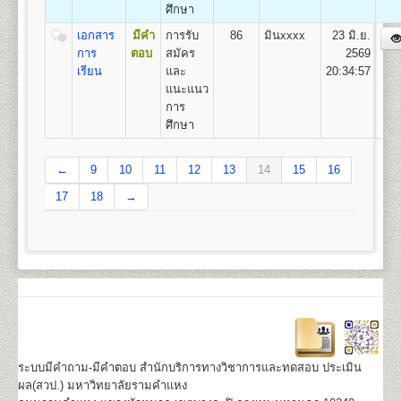
ศึกษา
เอกสาร
มีคำ
การรับ
86
มินxxxx
23 มิ.ย.
การ
ตอบ
สมัคร
2569
เรียน
และ
20:34:57
แนะแนว
การ
ศึกษา
←
9
10
11
12
13
14
15
16
17
18
→
ระบบมีคำถาม-มีคำตอบ สำนักบริการทางวิชาการและทดสอบ ประเมิน
ผล(สวป.) มหาวิทยาลัยรามคำแหง