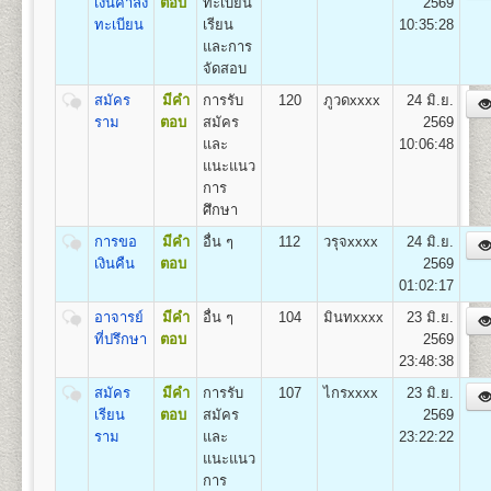
เงินค่าลง
ตอบ
ทะเบียน
2569
22
1,100
500
800
100
500
100
3,100
ทะเบียน
เรียน
10:35:28
และการ
จัดสอบ
หลักสูตรที่เปิดสอน (ปริญญาตรี ส่วนภูมิภาค)
สมัคร
มีคำ
การรับ
120
ภูวดxxxx
24 มิ.ย.
มหาวิทยาลัยรามคำแหงเปิดสอนระดับปริญญาตรี ใน 4
ราม
ตอบ
สมัคร
2569
คณะ/สาขาวิชาในส่วนภูมิภาค
และ
10:06:48
แนะแนว
สาขาวิทยบริการเฉลิมพระเกียรต 23 จังหวัด 41 ศูนย์
การ
สอบ
ศึกษา
คณะนิติศาสตร์
สาขาวิชานิติศาสตร์
คณะบริหารธุรกิจ
สาขาวิชาการจัดการ
การขอ
มีคำ
อื่น ๆ
112
วรุจxxxx
24 มิ.ย.
คณะสื่อสารมวลชน
สาขาวิชานิเทศศาสตร์และ
เงินคืน
ตอบ
2569
สื่อดิจิทัล
01:02:17
คณะรัฐศาสตร์
กลุ่มวิชาเอก การบริหารรัฐกิจ
อาจารย์
มีคำ
อื่น ๆ
104
มินทxxxx
23 มิ.ย.
http://www.regis.ru.ac.th/index.php/curriculum/2014-
ที่ปรึกษา
ตอบ
2569
02-19-06-53-52
23:48:38
สมัคร
มีคำ
การรับ
107
ไกรxxxx
23 มิ.ย.
เรียน
ตอบ
สมัคร
2569
ราม
และ
23:22:22
แนะแนว
การ