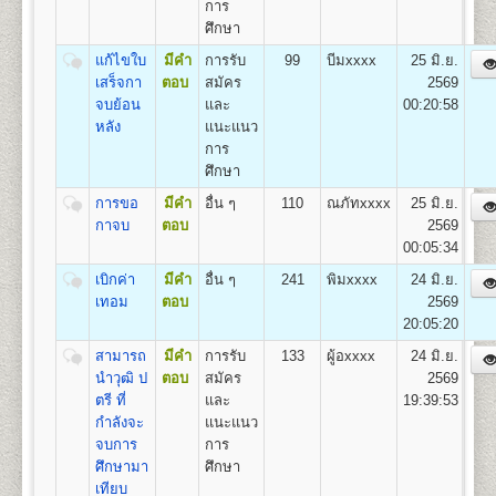
การ
(สื่อสารมวลชน) Bachelor of Arts (Mass
ศึกษา
Communication) B.A. (Mass Communication)
อัตราค่าธรรมเนียมการศึกษา ค่าลง
เปิดสอน
1
สาขาวิชา
คือ สาขาวิชาสื่อสารมวลชน
แก้ไขใบ
มีคำ
การรับ
99
บีมxxxx
25 มิ.ย.
ทะเบียนเรียนและค่าบำรุงการศึกษา
เสร็จกา
ตอบ
สมัคร
2569
จบย้อน
และ
00:20:58
1. ค่าลงทะเบียนเรียนเป็นรายหน่วยกิตๆ ละ
หลัง
แนะแนว
2. ค่าบัตรประจำตัวผู้เข้าศึกษา
คณะพัฒนาทรัพยากรมนุษย์
การ
3. ค่าธรรมเนียมแรกเข้าศึกษา
เปิดสอนระดับปริญญาตรี
หลักสูตร 4 ปี จำนวน 132
ศึกษา
4. ค่าขึ้นทะเบียนผู้เข้าศึกษา
หน่วยกิต
5. ค่าสมาชิกหนังสือพิมพ์ข่าวรามคำแหง
การขอ
มีคำ
อื่น ๆ
110
ณภัทxxxx
25 มิ.ย.
ชื่อปริญญา
ศิลปศาสตรบัณฑิต(การพัฒนาทรัพยากร
6. ค่าบำรุงมหาวิทยาลัย ภาคปกติ
กาจบ
ตอบ
2569
มนุษย์) ศ.ศ.บ.(การพัฒนาทรัพยากรมนุษย์) Bachelor of
ค่าบำรุงมหาวิทยาลัย ภาคฤดูร้อน
00:05:34
Arts (Human Resourse Development) B.A. (Human
7. ค่าใบรับรองผลการศึกษา ชุดละ
Resourse Development)
เบิกค่า
มีคำ
อื่น ๆ
241
พิมxxxx
24 มิ.ย.
เปิดสอน
1
สาขาวิชา
คือ สาขาวิชาพัฒนาทรัพยากร
เทอม
ตอบ
2569
มนุษย์
20:05:20
สามารถ
มีคำ
การรับ
133
ผู้อxxxx
24 มิ.ย.
สูตรการชำระเงินสำหรับผู้เข้าศึกษาราย
คณะวิศวกรรมศาสตร์
นำวุฒิ ป
ตอบ
สมัคร
2569
กระบวนวิชา (PRE-DEGREE)
เปิดสอนระดับปริญญาตรี
ตรี ที่
และ
หลักสูตร 4 ปี จำนวน 138 -148
19:39:53
ค่าทำ
หน่วยกิต
กำลังจะ
แนะแนว
ค่า
ค่าขึ้น
ค่า
ค่า
ค่า
บัตร
ชื่อปริญญา
จบการ
วิศวกรรมศาสตรบัณฑิต (วศ.บ.) Bachelor of
การ
จำนวน
ธรรมเนียม
ทะเบียน
สมาชิก
รวม
หน่วยกิต
บำรุง
ประจำ
Engineering (B.Eng.)
ศึกษามา
ศึกษา
หน่วยกิต
แรกเข้า
เข้า
ข่าว
(บาท)
(บาท)
(บาท)
ตัว
เปิดสอน
เทียบ
5
สาขาวิชา
คือ
ศึกษา
ศึกษา
รามฯ