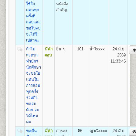
11
550
500
800
100
500
100
เรียนเป็น Pre-Optometry ในช่วง 2 ปีแรก และเรียน
2,550
ใช้ใบ
หนังสือ
Optometry ในช่วง 4 ปีหลัง
แทนทุก
สำคัญ
12
600
500
800
100
500
100
2.หลักสูตร 4 ปี สำหรับผู้ที่จบการศึกษาระดับปริญญาตรี
2,600
ครั้งที่
เรียน Optometry ในหลักสูตร 4 ปี
สอบและ
13
650
500
800
100
500
100
ชื่อปริญญา
ทัศนมาตรศาสตรบัณฑิต (ทศ.บ.) Doctor of
ขอใบจบ
2,650
Optometry (O.D.)
จะได้รึ
14
700
500
800
100
500
100
เปิดสอน
1
สาขาวิชา
คือ สาขาวิชาทัศนมาตรศาสตร์
เปล่าคะ
2,700
ถ้าไม่
มีคำ
อื่น ๆ
101
น้ำใxxxx
24 มิ.ย.
15
750
500
800
100
500
100
2,750
สะดวก
ตอบ
2569
คณะสาธารณสุขศาสตร์
ทำบัตร
11:33:45
เปิดสอนระดับปริญญาตรี
หลักสูตร 4 ปี จำนวน
16
800
500
800
100
500
100
2,800
นักศึกษา
135 หน่วยกิต
จะขอใบ
ชื่อปริญญา
สาธารณสุขศาสตรบัณฑิต (ส.บ.) Bachelor of
17
850
500
800
100
500
100
2,850
แทนใน
Health (B.P.H)
การสอบ
เปิดสอน 1
หลักสูตร
18
900
500
800
100
500
100
2,900
ทุกครั้ง
1.หลักสูตรสาธารณสุขศาสตรบัณฑิต สาขาวิชา
รวมถึง
สาธารณสุขชุมชน
19
950
500
800
100
500
100
2,950
ขอจบ
ด้วย จะ
ส่วนกลาง (หัวหมาก) สำนักงานคณะสาธารณสุขศาสตร์
20
1,000
500
800
100
500
100
3,000
ได้ไหม
มหาวิทยาลัยรามคำแหง
คะ
อาคารสุโขทัย ชั้น 13 แขวงหัวหมาก กรุงเทพฯ 10240
21
1,050
500
800
100
500
100
3,050
ขอคืน
มีคำ
การลง
86
ญาณิxxxx
24 มิ.ย.