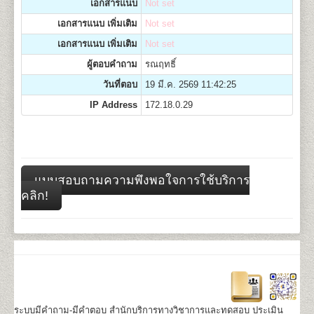
เอกสารแนบ
Not set
เอกสารแนบ เพิ่มเติม
Not set
เอกสารแนบ เพิ่มเติม
Not set
ผู้ตอบคำถาม
รณฤทธิ์
วันที่ตอบ
19 มี.ค. 2569 11:42:25
IP Address
172.18.0.29
แบบสอบถามความพึงพอใจการใช้บริการ
คลิก!
ระบบมีคำถาม-มีคำตอบ สำนักบริการทางวิชาการและทดสอบ ประเมิน