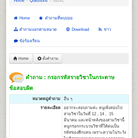
Home
»
Questions
»
55241
Home
คำถามที่พบบ่อย
คำถามแยกตามหมวด
Download
ข่าว
ข้อร้องเรียน
Home
ตั้งคำถาม
คำถาม : กรอกรหัสรายวิชาในกระดาษ
ข้อสอบผิด
หมวดหมู่คำถาม
อื่น ๆ
รายละเอียด
อยากจะสอบถามค่ะ หนูเพิ่งสอบไป
สามวิชาในวันที่ 12 , 14 , 15
มีนาคม และหน้าหลังของสามวิชานี้
หนูกรอกกระบวนวิชาที่ให้ฝนเป็น
รหัสของตึกแทน เพราะความไม่ระวัง