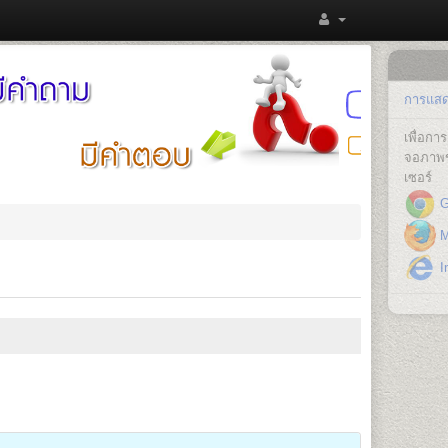
การแสดง
เพื่อก
จอภาพข
เซอร์
G
Mo
In