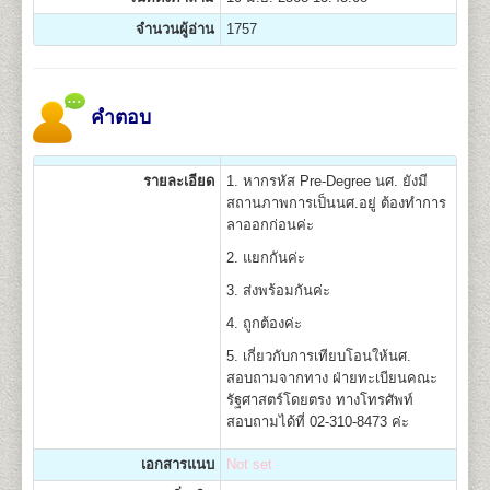
จำนวนผู้อ่าน
1757
คำตอบ
รายละเอียด
1. หากรหัส Pre-Degree นศ. ยังมี
สถานภาพการเป็นนศ.อยู่ ต้องทำการ
ลาออกก่อนค่ะ
2. แยกกันค่ะ
3. ส่งพร้อมกันค่ะ
4. ถูกต้องค่ะ
5. เกี่ยวกับการเทียบโอนให้นศ.
สอบถามจากทาง ฝ่ายทะเบียนคณะ
รัฐศาสตร์โดยตรง ทางโทรศัพท์
สอบถามได้ที่ 02-310-8473 ค่ะ
เอกสารแนบ
Not set