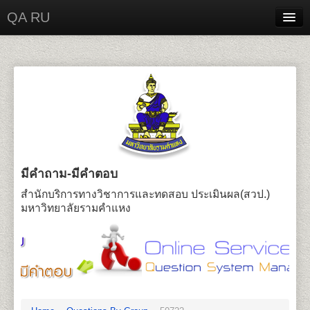
QA RU
Home
Contact
Login
มีคำถาม-มีคำตอบ
สำนักบริการทางวิชาการและทดสอบ ประเมินผล(สวป.)
มหาวิทยาลัยรามคำแหง