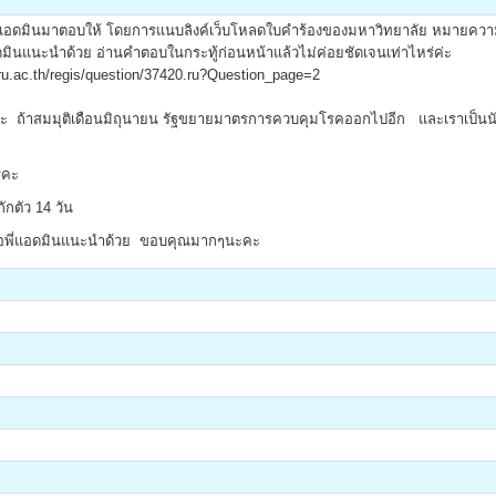
. แอดมินมาตอบให้ โดยการแนบลิงค์เว็บโหลดใบคำร้องของมหาวิทยาลัย หมายความ
ินแนะนำด้วย อ่านคำตอบในกระทู้ก่อนหน้าแล้วไม่ค่อยชัดเจนเท่าไหร่ค่ะ
n.ru.ac.th/regis/question/37420.ru?Question_page=2
้าสมมุติเดือนมิถุนายน รัฐขยายมาตรการควบคุมโรคออกไปอีก และเราเป็นนักศึกษ
รคะ
ักตัว 14 วัน
ย ขอพี่แอดมินแนะนำด้วย ขอบคุณมากๆนะคะ