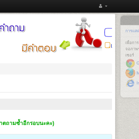
การแสดง
เพื่อก
จอภาพข
เซอร์
G
Mo
In
ุญาตถามซ้ำอีกรอบนะคะ)