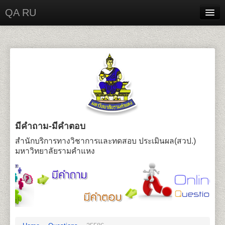
QA RU
Home
Contact
Login
มีคำถาม-มีคำตอบ
สำนักบริการทางวิชาการและทดสอบ ประเมินผล(สวป.)
มหาวิทยาลัยรามคำแหง