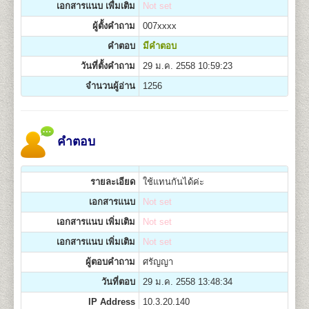
เอกสารแนบ เพื่มเติม
Not set
ผู้ตั้งคำถาม
007xxxx
คำตอบ
มีคำตอบ
วันที่ตั้งคำถาม
29 ม.ค. 2558 10:59:23
จำนวนผู้อ่าน
1256
คำตอบ
รายละเอียด
ใช้แทนกันได้ค่ะ
เอกสารแนบ
Not set
เอกสารแนบ เพิ่มเติม
Not set
เอกสารแนบ เพิ่มเติม
Not set
ผู้ตอบคำถาม
ศรัญญา
วันที่ตอบ
29 ม.ค. 2558 13:48:34
IP Address
10.3.20.140