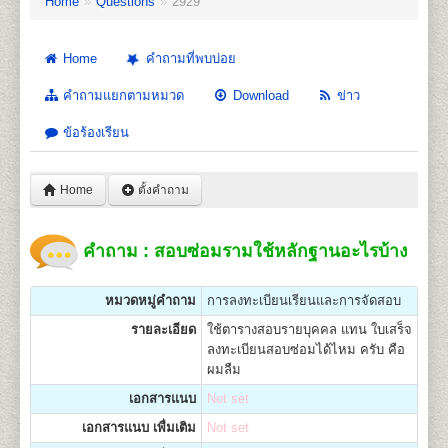
Home
»
Questions
»
2929
Home
คำถามที่พบบ่อย
คำถามแยกตามหมวด
Download
ข่าว
ข้อร้องเรียน
Home
ตั้งคำถาม
คำถาม : สอบซ่อมรามใช้หลักฐานอะไรบ้าง
หมวดหมู่คำถาม
การลงทะเบียนเรียนและการจัดสอบ
รายละเอียด
ใช้ตารางสอบรายบุคคล แทน ใบเสร็จ
ลงทะเบียนสอบซ่อมได้ไหม ครับ คือ
ผมลืม
เอกสารแนบ
Not set
เอกสารแนบ เพื่มเติม
Not set