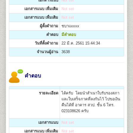
เอกสารแนบ
Not set
เอกสารแนบ เพื่มเติม
Not set
เอกสารแนบ เพื่มเติม
Not set
ผู้ตั้งคำถาม
ชบาแxxxx
คำตอบ
มีคำตอบ
วันที่ตั้งคำถาม
22 มี.ค. 2561 15:44:34
จำนวนผู้อ่าน
3638
คำตอบ
รายละเอียด
ได้ครับ โดยนำสำเนาใบรับรองสภา
และใบเสร็จภาคที่ลงกันไว้ ไปขอเงิน
คืนได้ที่ อาคาร สวป. ชั้น 6 โทร.
023108626 ครับ
เอกสารแนบ
Not set
เอกสารแนบ เพิ่มเติม
Not set