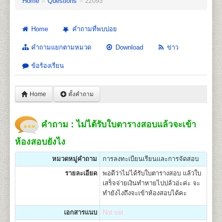
Home
»
Questions
»
22093
Home
คำถามที่พบบ่อย
คำถามแยกตามหมวด
Download
ข่าว
ข้อร้องเรียน
Home
ตั้งคำถาม
คำถาม : ไม่ได้รับใบตารางสอบแล้วจะเข้า
ห้องสอบยังไง
หมวดหมู่คำถาม
การลงทะเบียนเรียนและการจัดสอบ
รายละเอียด
พอดีว่าไม่ได้รับใบตารางสอบ แล้วใบ
เสร็จจ่ายเงินทำหายไปปล้วอ่ะค่ะ จะ
ทำยังไงถึงจะเข้าห้องสอบได้คะ
เอกสารแนบ
Not set