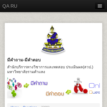
QA RU
Home
Contact
Login
มีคำถาม-มีคำตอบ
สำนักบริการทางวิชาการและทดสอบ ประเมินผล(สวป.)
มหาวิทยาลัยรามคำแหง