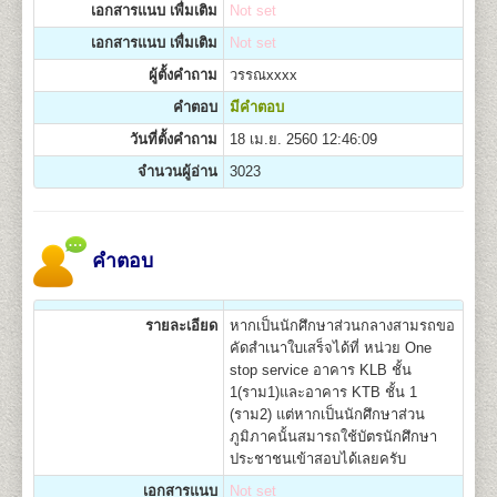
เอกสารแนบ เพื่มเติม
Not set
เอกสารแนบ เพื่มเติม
Not set
ผู้ตั้งคำถาม
วรรณxxxx
คำตอบ
มีคำตอบ
วันที่ตั้งคำถาม
18 เม.ย. 2560 12:46:09
จำนวนผู้อ่าน
3023
คำตอบ
รายละเอียด
หากเป็นนักศึกษาส่วนกลางสามรถขอ
คัดสำเนาใบเสร็จได้ที่ หน่วย One
stop service อาคาร KLB ชั้น
1(ราม1)และอาคาร KTB ชั้น 1
(ราม2) แต่หากเป็นนักศึกษาส่วน
ภูมิภาคนั้นสมารถใช้บัตรนักศึกษา
ประชาชนเข้าสอบได้เลยครับ
เอกสารแนบ
Not set