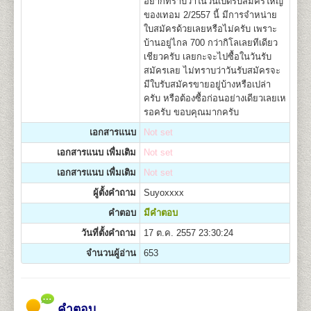
อยากทราบว่าในวันเปิดรับสมัครใหญ่
ของเทอม 2/2557 นี้ มีการจำหน่าย
ใบสมัครด้วยเลยหรือไม่ครับ เพราะ
บ้านอยู่ไกล 700 กว่ากิโลเลยทีเดียว
เชียวครับ เลยกะจะไปซื้อในวันรับ
สมัครเลย ไม่ทราบว่าวันรับสมัครจะ
มีใบรับสมัครขายอยู่บ้างหรือเปล่า
ครับ หรือต้องซื้อก่อนอย่างเดียวเลยเห
รอครับ ขอบคุณมากครับ
เอกสารแนบ
Not set
เอกสารแนบ เพื่มเติม
Not set
เอกสารแนบ เพื่มเติม
Not set
ผู้ตั้งคำถาม
Suyoxxxx
คำตอบ
มีคำตอบ
วันที่ตั้งคำถาม
17 ต.ค. 2557 23:30:24
จำนวนผู้อ่าน
653
คำตอบ