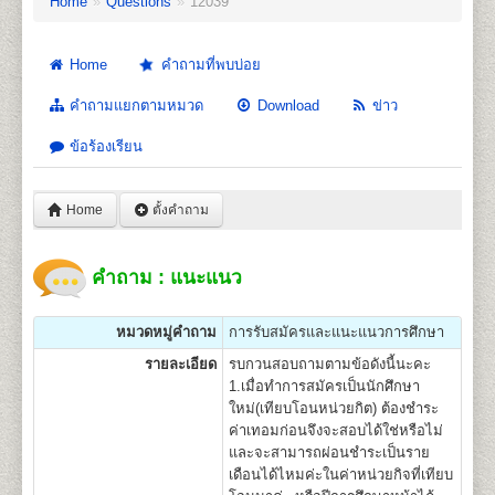
Home
»
Questions
»
12039
Home
คำถามที่พบบ่อย
คำถามแยกตามหมวด
Download
ข่าว
ข้อร้องเรียน
Home
ตั้งคำถาม
คำถาม : แนะแนว
หมวดหมู่คำถาม
การรับสมัครและแนะแนวการศึกษา
รายละเอียด
รบกวนสอบถามตามข้อดังนี้นะคะ
1.เมื่อทำการสมัครเป็นนักศึกษา
ใหม่(เทียบโอนหน่วยกิต) ต้องชำระ
ค่าเทอมก่อนจึงจะสอบได้ใช่หรือไม่
และจะสามารถผ่อนชำระเป็นราย
เดือนได้ไหมค่ะในค่าหน่วยกิจที่เทียบ