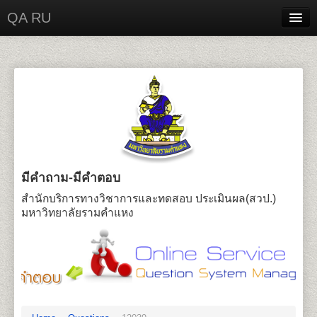
QA RU
Home
Contact
Login
มีคำถาม-มีคำตอบ
สำนักบริการทางวิชาการและทดสอบ ประเมินผล(สวป.)
มหาวิทยาลัยรามคำแหง