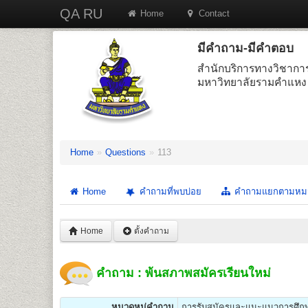
QA RU
Home
Contact
มีคำถาม-มีคำตอบ
สำนักบริการทางวิชากา
มหาวิทยาลัยรามคำแหง
Home
»
Questions
»
113
Home
คำถามที่พบบ่อย
คำถามแยกตามหม
Home
ตั้งคำถาม
คำถาม : พ้นสภาพสมัครเรียนใหม่
หมวดหมู่คำถาม
การรับสมัครและแนะแนวการศึก