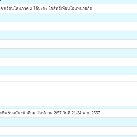
รเรียนใหม่ภาค 2 ได้ป่ะค่ะ ใช้สิทธิ์เทียบโอนหน่วยกิต
ิต รับสมัครนักศึกษาใหม่ภาค 2/57 วันที่ 21-24 พ.ย. 2557